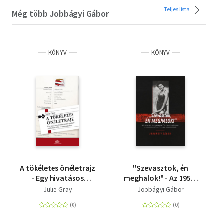
Teljes lista
Még több Jobbágyi Gábor
KÖNYV
KÖNYV
A tökéletes önéletrajz
"Szevasztok, én
- Egy hivatásos
meghalok!" - Az 1956-
önéletrajzíró tanácsai
os forradalom és
Julie Gray
Jobbágyi Gábor
a tökéletes állás
szabadságharc s a
megszerzéséhez
megtorlás húszezer
halottjáról