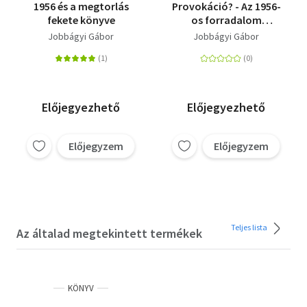
1956 és a megtorlás
Provokáció? - Az 1956-
fekete könyve
os forradalom
kezdetéről és a
Jobbágyi Gábor
Jobbágyi Gábor
Kossuth téri
tömeggyilkosságról
Előjegyezhető
Előjegyezhető
Előjegyzem
Előjegyzem
Teljes lista
Az általad megtekintett termékek
KÖNYV