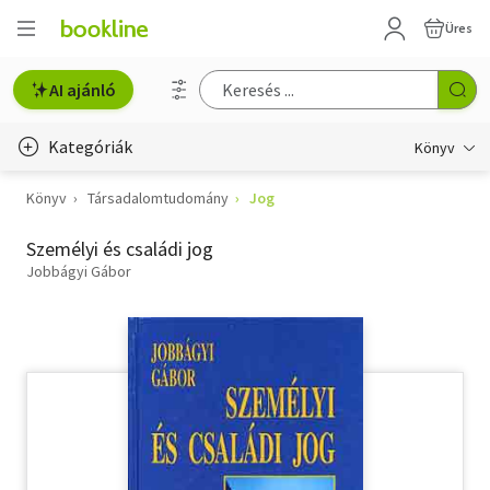
Üres
AI ajánló
Kategóriák
Könyv
Könyv
Társadalomtudomány
Jog
Életmód, egészség
Személyi és családi jog
Erotika
Jobbágyi Gábor
Gyermek- és ifjúsági
Hobbi, szabadidő
Irodalom
Művészet
Szakkönyv