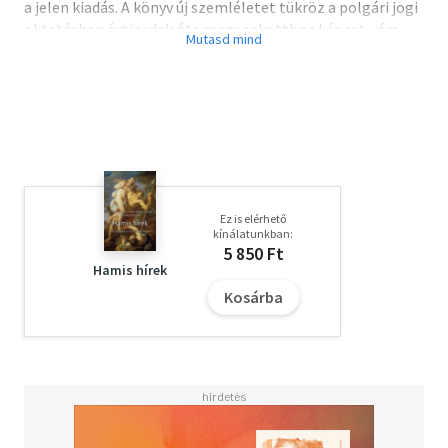
a jelen kiadás. A könyv új szemléletet tükröz a polgári jogi
oktatásban évtizedek óta megszokotthoz képest - ám
összhangban van az új Ptk. előkészítését végző
Kodifikációs Főbizottság szándékaival. A személyi jogot a
Ptk.-hoz képest lényegesen bővítve tárgyalja,
bekapcsolva számos olyan jogterületet, melyeknek nagy
gyakorlati jelentőségük van, s lényegileg a Ptk.-n kívülről
már csatlakoztak a polgári joghoz. Teljesen új alapokról
kiindulva tárgyalja a tankönyv a jogi személy kérdését is.
Ez is elérhető
kínálatunkban:
5 850 Ft
Hamis hírek
Kosárba