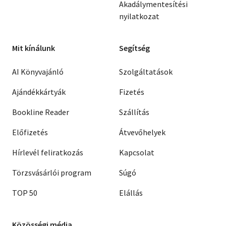
Akadálymentesítési
nyilatkozat
Mit kínálunk
Segítség
AI Könyvajánló
Szolgáltatások
Ajándékkártyák
Fizetés
Bookline Reader
Szállítás
Előfizetés
Átvevőhelyek
Hírlevél feliratkozás
Kapcsolat
Törzsvásárlói program
Súgó
TOP 50
Elállás
Közösségi média