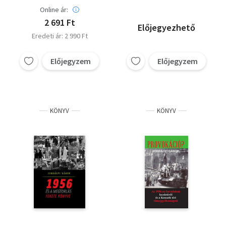
Online ár:
2 691 Ft
Előjegyezhető
Eredeti ár: 2 990 Ft
Előjegyzem
Előjegyzem
KÖNYV
KÖNYV