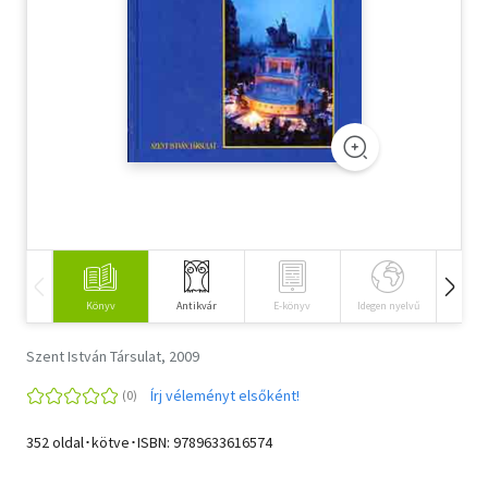
Szótár, nyelvkönyv
Tankönyv, segédkönyv
Társadalomtudomány
Természettudomány
Történelem
Vallás
Könyv
Antikvár
E-könyv
Idegen nyelvű
Hangos
Szent István Társulat, 2009
Írj véleményt elsőként!
352 oldal･kötve･ISBN:
9789633616574