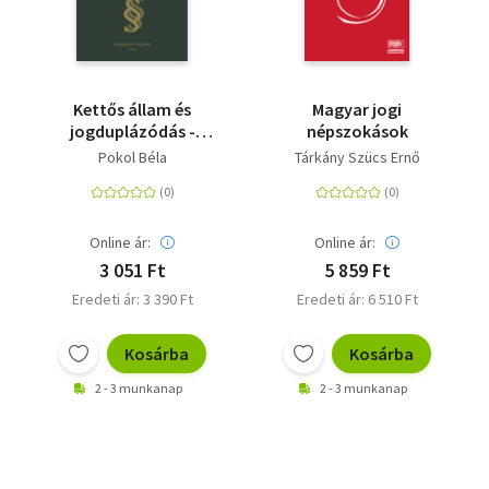
Kettős állam és
Magyar jogi
jogduplázódás -
népszokások
Alkotmányi jog és a
Pokol Béla
Tárkány Szücs Ernő
jogrendszer
duplázódása
Online ár:
Online ár:
3 051 Ft
5 859 Ft
Eredeti ár: 3 390 Ft
Eredeti ár: 6 510 Ft
Kosárba
Kosárba
2 - 3 munkanap
2 - 3 munkanap