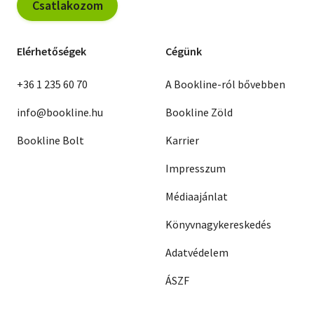
Csatlakozom
Elérhetőségek
Cégünk
+36 1 235 60 70
A Bookline-ról bővebben
info@bookline.hu
Bookline Zöld
Bookline Bolt
Karrier
Impresszum
Médiaajánlat
Könyvnagykereskedés
Adatvédelem
ÁSZF