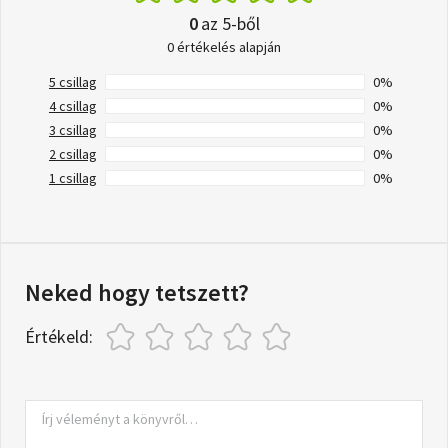
0
az 5-ből
0 értékelés alapján
5 csillag
0%
4 csillag
0%
3 csillag
0%
2 csillag
0%
1 csillag
0%
Neked hogy tetszett?
Értékeld: