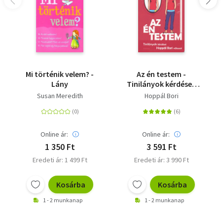
Mi történik velem? -
Az én testem -
Lány
Tinilányok kérdései,
Hoppál Bori válaszai
Susan Meredith
Hoppál Bori
Online ár:
Online ár:
1 350 Ft
3 591 Ft
Eredeti ár: 1 499 Ft
Eredeti ár: 3 990 Ft
Kosárba
Kosárba
1 - 2 munkanap
1 - 2 munkanap