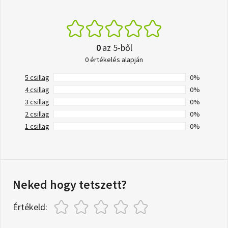
0
az 5-ből
0 értékelés alapján
5 csillag
0%
4 csillag
0%
3 csillag
0%
2 csillag
0%
1 csillag
0%
Neked hogy tetszett?
Értékeld: