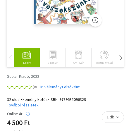
Szótár, nyelvkönyv
Tankönyv, segédkönyv
Társadalomtudomány
Természettudomány
Történelem
Könyv
E-könyv
Antikvár
Idegen nyelvű
Hangos
Vallás
Scolar Kiadó, 2022
Írj véleményt elsőként!
32 oldal･kemény kötés･ISBN:
9789635096329
További részletek
Online ár:
4 500 Ft