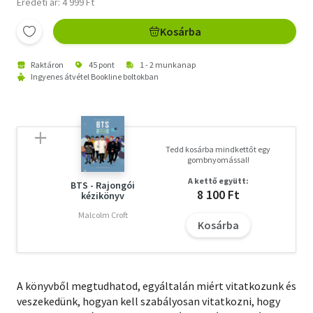
Eredeti ár: 4 999 Ft
Kosárba
Raktáron
45 pont
1 - 2 munkanap
Ingyenes átvétel Bookline boltokban
Tedd kosárba mindkettőt egy
gombnyomással!
A kettő együtt:
BTS - Rajongói
8 100 Ft
kézikönyv
Malcolm Croft
Kosárba
A könyvből megtudhatod, egyáltalán miért vitatkozunk és
veszekedünk, hogyan kell szabályosan vitatkozni, hogy