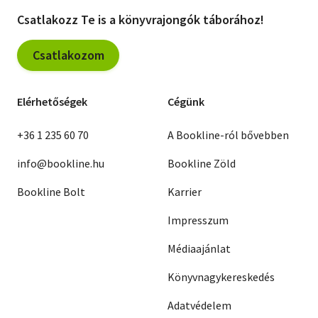
Csatlakozz Te is a könyvrajongók táborához!
Csatlakozom
Elérhetőségek
Cégünk
+36 1 235 60 70
A Bookline-ról bővebben
info@bookline.hu
Bookline Zöld
Bookline Bolt
Karrier
Impresszum
Médiaajánlat
Könyvnagykereskedés
Adatvédelem