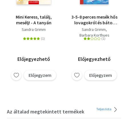
Mini Keress, találj,
3-5-8 perces mesék hős
mesélj! - A tanyán
lovagokról és bátor
kalózlányokról
Sandra Grimm
Sandra Grimm
Barbara Korthues
Előjegyezhető
Előjegyezhető
Előjegyzem
Előjegyzem
Teljes lista
Az általad megtekintett termékek