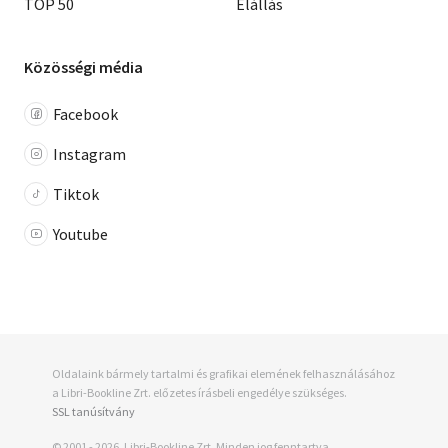
TOP 50
Elállás
Közösségi média
Facebook
Instagram
Tiktok
Youtube
Oldalaink bármely tartalmi és grafikai elemének felhasználásához
a Libri-Bookline Zrt. előzetes írásbeli engedélye szükséges.
SSL tanúsítvány
© 2001 - 2026, Libri-Bookline Zrt. Minden jog fenntartva.