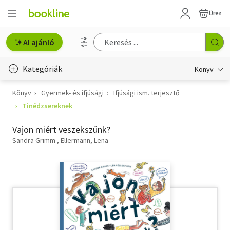
Üres
AI ajánló
Kategóriák
Könyv
Könyv
Gyermek- és ifjúsági
Ifjúsági ism. terjesztő
Életmód, egészség
Tinédzsereknek
Erotika
Vajon miért veszekszünk?
Gyermek- és ifjúsági
Sandra Grimm
Ellermann, Lena
Hobbi, szabadidő
Irodalom
Művészet
Szakkönyv