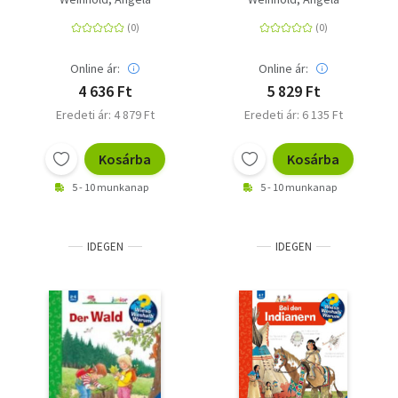
Sachbuchreihe für
Kinder ab 2
Online ár:
Online ár:
4 636 Ft
5 829 Ft
Eredeti ár: 4 879 Ft
Eredeti ár: 6 135 Ft
Kosárba
Kosárba
5 - 10 munkanap
5 - 10 munkanap
IDEGEN
IDEGEN