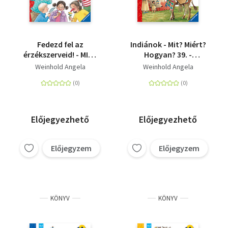
Fedezd fel az
Indiánok - Mit? Miért?
érzékszerveid! - MIT?
Hogyan? 39. -
MIÉRT? HOGYAN? 23.
Kihajtható ablakokkal
Weinhold Angela
Weinhold Angela
Előjegyezhető
Előjegyezhető
Előjegyzem
Előjegyzem
KÖNYV
KÖNYV