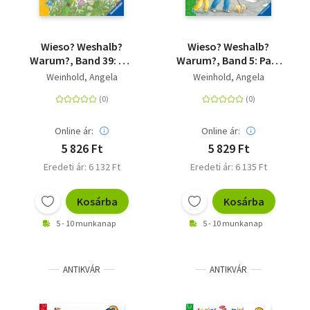
Wieso? Weshalb?
Wieso? Weshalb?
Warum?, Band 39: Wir
Warum?, Band 5: Pass
entdecken Insekten
auf im Straßenverkehr
Weinhold, Angela
Weinhold, Angela
Online ár:
Online ár:
5 826 Ft
5 829 Ft
Eredeti ár: 6 132 Ft
Eredeti ár: 6 135 Ft
Kosárba
Kosárba
5 - 10 munkanap
5 - 10 munkanap
ANTIKVÁR
ANTIKVÁR