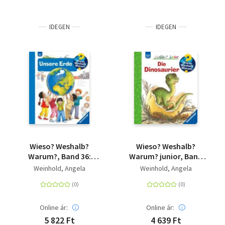
IDEGEN
IDEGEN
Wieso? Weshalb?
Wieso? Weshalb?
Warum?, Band 36:
Warum? junior, Band
Unsere Erde
25: Die Dinosaurier
Weinhold, Angela
Weinhold, Angela
Online ár:
Online ár:
5 822 Ft
4 639 Ft