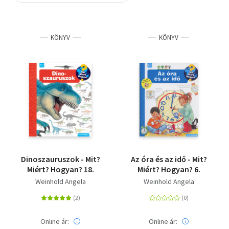
Szótár, nyelvkönyv
KÖNYV
KÖNYV
Tankönyv, segédkönyv
Társadalomtudomány
Természettudomány
Történelem
Vallás
Dinoszauruszok - Mit?
Az óra és az idő - Mit?
Miért? Hogyan? 18.
Miért? Hogyan? 6.
Weinhold Angela
Weinhold Angela
Online ár:
Online ár: