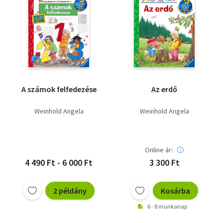
A számok felfedezése
Az erdő
Weinhold Angela
Weinhold Angela
Online ár:
4 490 Ft - 6 000 Ft
3 300 Ft
2 példány
Kosárba
6 - 8 munkanap