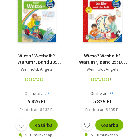
Wieso? Weshalb?
Wieso? Weshalb?
Warum?, Band 10:
Warum?, Band 25: Die
Unser Wetter
Uhr und die Zeit
Weinhold, Angela
Weinhold, Angela
Online ár:
Online ár:
5 826 Ft
5 829 Ft
Eredeti ár: 6 132 Ft
Eredeti ár: 6 135 Ft
Kosárba
Kosárba
5 - 10 munkanap
5 - 10 munkanap