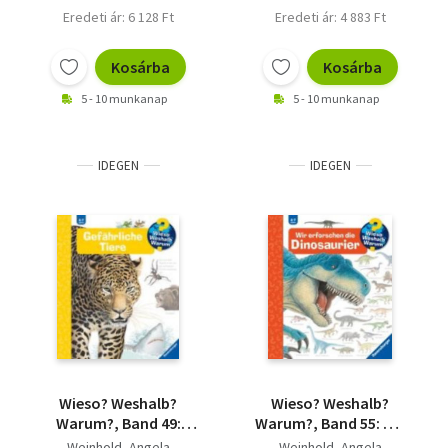
Eredeti ár: 6 128 Ft
Eredeti ár: 4 883 Ft
Kosárba
Kosárba
5 - 10 munkanap
5 - 10 munkanap
IDEGEN
IDEGEN
Wieso? Weshalb?
Wieso? Weshalb?
Warum?, Band 49:
Warum?, Band 55: Wir
Gefährliche Tiere
erforschen die
Weinhold, Angela
Weinhold, Angela