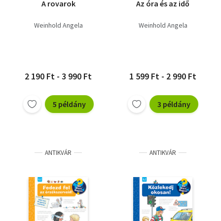
A rovarok
Az óra és az idő
Weinhold Angela
Weinhold Angela
2 190 Ft - 3 990 Ft
1 599 Ft - 2 990 Ft
5 példány
3 példány
ANTIKVÁR
ANTIKVÁR