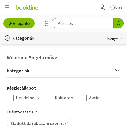
Üres
AI ajánló
Kategóriák
Könyv
Életmód, egészség
Weinhold Angela művei
Erotika
Kategória
Kategóriák
Gyermek- és ifjúsági
szűrés
Készletállapot
Készletállapot
Hobbi, szabadidő
szűrés
Rendelhető
Raktáron
Akciós
Irodalom
Találatok száma: 43
Művészet
Eladott darabszám szerint
Szakkönyv