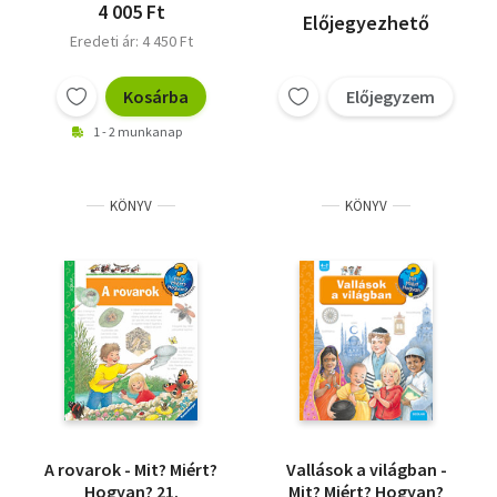
4 005 Ft
Előjegyezhető
Eredeti ár: 4 450 Ft
Kosárba
Előjegyzem
1 - 2 munkanap
KÖNYV
KÖNYV
A rovarok - Mit? Miért?
Vallások a világban -
Hogyan? 21.
Mit? Miért? Hogyan?