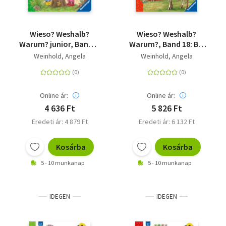
Wieso? Weshalb?
Wieso? Weshalb?
Warum? junior, Band 6:
Warum?, Band 18: Bei
Der Wald
den Indianern
Weinhold, Angela
Weinhold, Angela
Online ár:
Online ár:
4 636 Ft
5 826 Ft
Eredeti ár: 4 879 Ft
Eredeti ár: 6 132 Ft
Kosárba
Kosárba
5 - 10 munkanap
5 - 10 munkanap
IDEGEN
IDEGEN