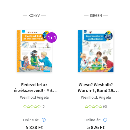
KÖNYV
IDEGEN
1 + 1
Fedezd fel az
Wieso? Weshalb?
érzékszerveid! - Mit?
Warum?, Band 29:
Miért? Hogyan? 23.
Experimentieren und
Weinhold Angela
Weinhold, Angela
Entdecken - Mehr als
30 Experimente zu Luft
und Wasser
Online ár:
Online ár:
5 828 Ft
5 826 Ft