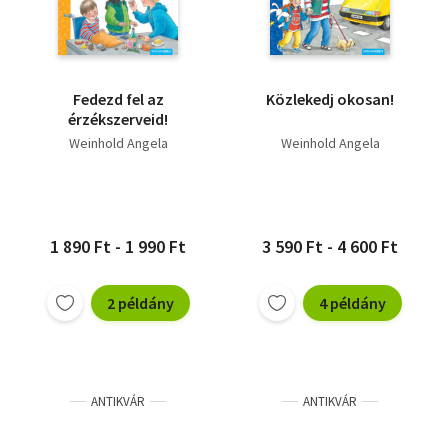
Fedezd fel az
Közlekedj okosan!
érzékszerveid!
Weinhold Angela
Weinhold Angela
1 890 Ft - 1 990 Ft
3 590 Ft - 4 600 Ft
2 példány
4 példány
ANTIKVÁR
ANTIKVÁR