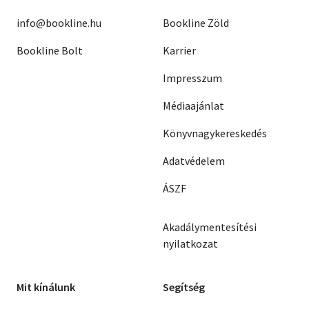
info@bookline.hu
Bookline Zöld
Bookline Bolt
Karrier
Impresszum
Médiaajánlat
Könyvnagykereskedés
Adatvédelem
ÁSZF
Akadálymentesítési
nyilatkozat
Mit kínálunk
Segítség