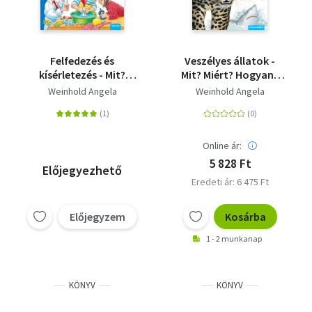
Felfedezés és
Veszélyes állatok -
kísérletezés - Mit?
Mit? Miért? Hogyan?
Miért? Hogyan? 30.
28.
Weinhold Angela
Weinhold Angela
Online ár:
5 828 Ft
Előjegyezhető
Eredeti ár: 6 475 Ft
Előjegyzem
Kosárba
1 - 2 munkanap
KÖNYV
KÖNYV