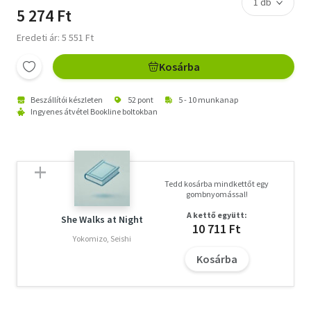
5 274 Ft
Eredeti ár: 5 551 Ft
Kosárba
Beszállítói készleten
52 pont
5 - 10 munkanap
Ingyenes átvétel Bookline boltokban
Tedd kosárba mindkettőt egy
gombnyomással!
A kettő együtt:
She Walks at Night
10 711 Ft
Yokomizo, Seishi
Kosárba