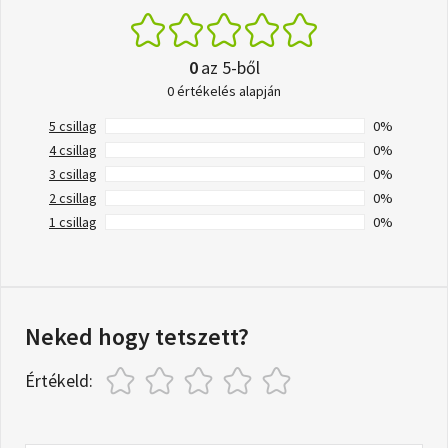
0
az 5-ből
0 értékelés alapján
5 csillag
0%
4 csillag
0%
3 csillag
0%
2 csillag
0%
1 csillag
0%
Neked hogy tetszett?
Értékeld: