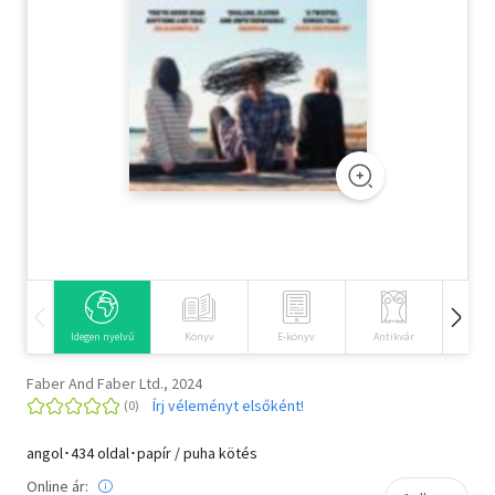
Szótár, nyelvkönyv
Tankönyv, segédkönyv
Társadalomtudomány
Természettudomány
Történelem
Vallás
Idegen nyelvű
Könyv
E-könyv
Antikvár
Hangos
Faber And Faber Ltd., 2024
Írj véleményt elsőként!
angol･434 oldal･papír / puha kötés
Online ár: