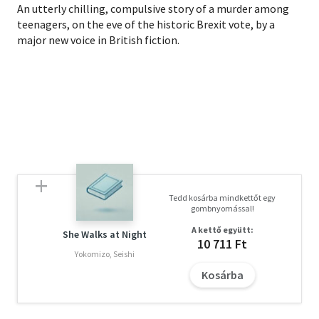
An utterly chilling, compulsive story of a murder among
teenagers, on the eve of the historic Brexit vote, by a
major new voice in British fiction.
Tedd kosárba mindkettőt egy
gombnyomással!
A kettő együtt:
She Walks at Night
10 711 Ft
Yokomizo, Seishi
Kosárba