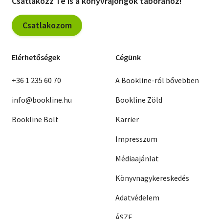
Csatlakozz Te is a könyvrajongók táborához!
Csatlakozom
Elérhetőségek
Cégünk
+36 1 235 60 70
A Bookline-ról bővebben
info@bookline.hu
Bookline Zöld
Bookline Bolt
Karrier
Impresszum
Médiaajánlat
Könyvnagykereskedés
Adatvédelem
ÁSZF