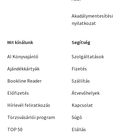
Akadálymentesítési
nyilatkozat
Mit kínálunk
Segítség
AI Könyvajánló
Szolgáltatások
Ajándékkártyák
Fizetés
Bookline Reader
Szállítás
Előfizetés
Átvevőhelyek
Hírlevél feliratkozás
Kapcsolat
Törzsvásárlói program
Súgó
TOP 50
Elállás