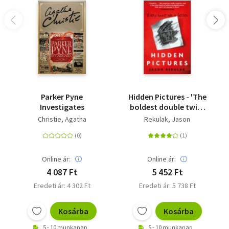
Parker Pyne
Hidden Pictures - 'The
Investigates
boldest double twist
of the year' The Times
Christie, Agatha
Rekulak, Jason
Online ár:
Online ár:
4 087 Ft
5 452 Ft
Eredeti ár: 4 302 Ft
Eredeti ár: 5 738 Ft
Kosárba
Kosárba
5 - 10 munkanap
5 - 10 munkanap