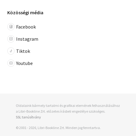
Közösségi média
Facebook
Instagram
Tiktok
Youtube
Oldalaink bármely tartalmi és grafikai elemének felhasználásához
a Libri-Bookline Zrt. előzetes írásbeli engedélye szükséges.
SSL tanúsítvány
© 2001 - 2026, Libri-Bookline Zrt. Minden jog fenntartva.