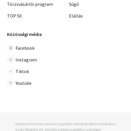
Törzsvásárlói program
Súgó
TOP 50
Elállás
Közösségi média
Facebook
Instagram
Tiktok
Youtube
Oldalaink bármely tartalmi és grafikai elemének felhasználásához
a Libri-Bookline Zrt. előzetes írásbeli engedélye szükséges.