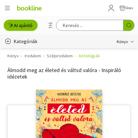
Üres
AI ajánló
Kategóriák
Könyv
Könyv
Irodalom
Szépirodalom
Antológiák
Életmód, egészség
Álmodd meg az életed és váltsd valóra - Inspiráló
Erotika
idézetek
Gyermek- és ifjúsági
Hobbi, szabadidő
Irodalom
Művészet
Szakkönyv