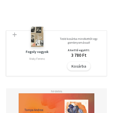
Tedd kosárba mindkettőt egy
gombnyomással!
A kettő együtt:
Fogoly vagyok
3 780 Ft
Visky Ferenc
Kosárba