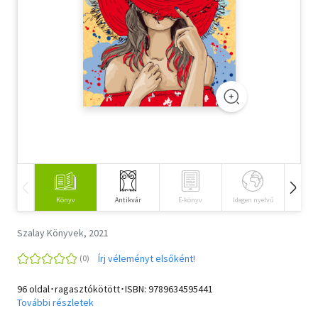
Szótár, nyelvkönyv
Tankönyv, segédkönyv
Társadalomtudomány
Természettudomány
Történelem
Vallás
Könyv
Antikvár
E-könyv
Idegen nyelvű
Hangos
Szalay Könyvek, 2021
Írj véleményt elsőként!
96 oldal･ragasztókötött･ISBN:
9789634595441
További részletek