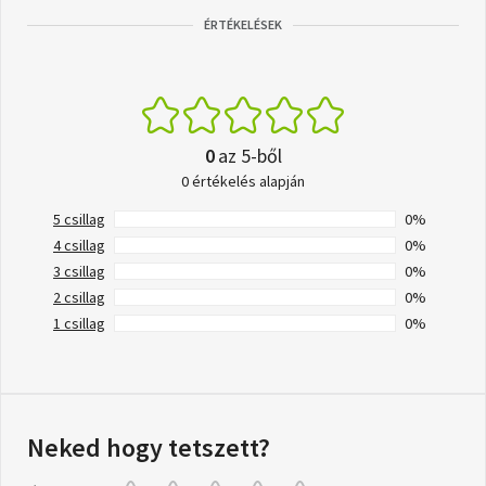
ÉRTÉKELÉSEK
0
az 5-ből
0 értékelés alapján
5 csillag
0%
4 csillag
0%
3 csillag
0%
2 csillag
0%
1 csillag
0%
Neked hogy tetszett?