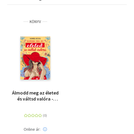
KÖNYV
Álmodd meg az életed
és váltsd valóra -
Inspiráló idézetek
Online ár: