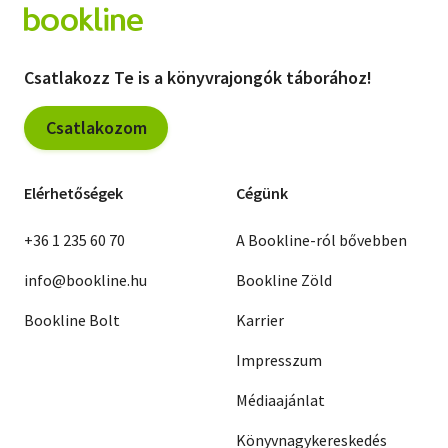
Csatlakozz Te is a könyvrajongók táborához!
Csatlakozom
Elérhetőségek
Cégünk
+36 1 235 60 70
A Bookline-ról bővebben
info@bookline.hu
Bookline Zöld
Bookline Bolt
Karrier
Impresszum
Médiaajánlat
Könyvnagykereskedés