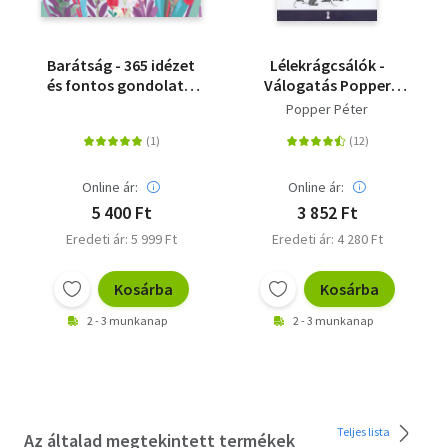
Barátság - 365 idézet
Lélekrágcsálók -
és fontos gondolat a
Válogatás Popper
barátságról
Péter legjobb
Popper Péter
előadásaiból
Online ár:
Online ár:
5 400 Ft
3 852 Ft
Eredeti ár: 5 999 Ft
Eredeti ár: 4 280 Ft
Kosárba
Kosárba
2 - 3 munkanap
2 - 3 munkanap
Teljes lista
Az általad megtekintett termékek