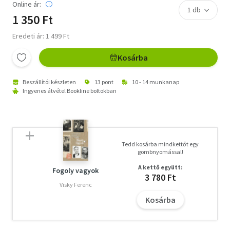
Online ár:
1 350 Ft
Eredeti ár: 1 499 Ft
Kosárba
Beszállítói készleten
13 pont
10 - 14 munkanap
Ingyenes átvétel Bookline boltokban
Tedd kosárba mindkettőt egy
gombnyomással!
A kettő együtt:
Fogoly vagyok
3 780 Ft
Visky Ferenc
Kosárba