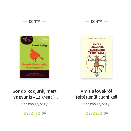
Szótár, nyelvkönyv
KÖNYV
KÖNYV
Tankönyv, segédkönyv
Társadalomtudomány
Természettudomány
Történelem
Vallás
Gondolkodjunk, mert
Amit a lovakról
vagyunk! - 12 kreatív
feltétlenül tudni kell
problémamegoldó
Kaszás György
Kaszás György
módszer