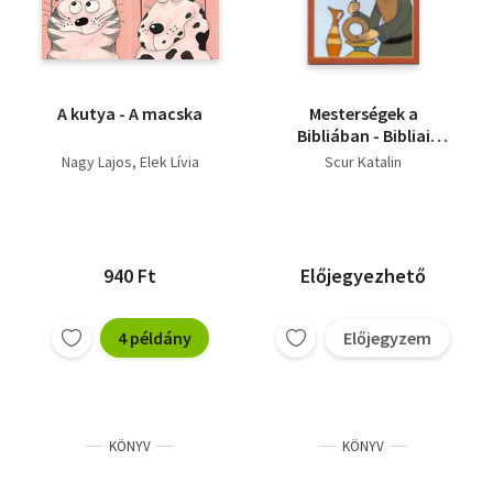
A kutya - A macska
Mesterségek a
Bibliában - Bibliai
történetek
Nagy Lajos
Elek Lívia
Scur Katalin
940 Ft
Előjegyezhető
4 példány
Előjegyzem
KÖNYV
KÖNYV