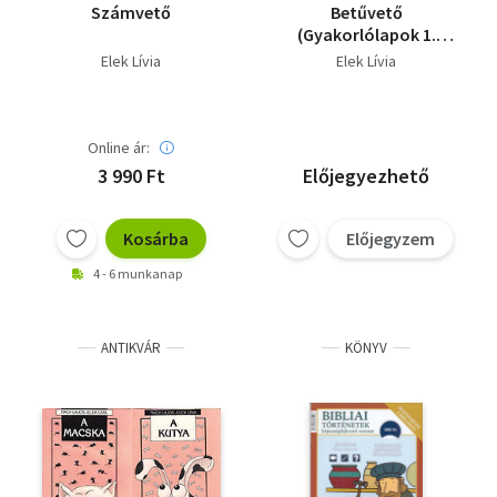
Számvető
Betűvető
(Gyakorlólapok 1.
osztályosoknak)
Elek Lívia
Elek Lívia
Online ár:
3 990 Ft
Előjegyezhető
Kosárba
Előjegyzem
4 - 6 munkanap
ANTIKVÁR
KÖNYV