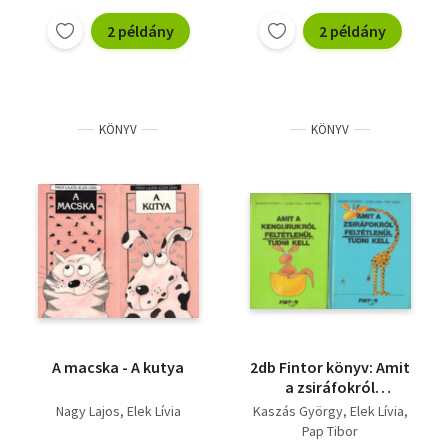
2 példány
2 példány
KÖNYV
KÖNYV
A macska - A kutya
2db Fintor könyv: Amit
a zsiráfokról
feltétlenül tudni kell +
Nagy Lajos
Elek Lívia
Kaszás György
Elek Lívia
Amit a kengurukról
Pap Tibor
feltétlenül tudni kell