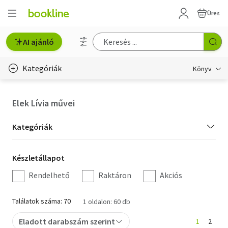
Üres
AI ajánló
Kategóriák
Könyv
Életmód, egészség
Elek Lívia művei
Erotika
Kategória
Kategóriák
Gyermek- és ifjúsági
szűrés
Készletállapot
Készletállapot
Hobbi, szabadidő
szűrés
Rendelhető
Raktáron
Akciós
Irodalom
Találatok száma: 70
1 oldalon: 60 db
Művészet
Eladott darabszám szerint
1
2
Szakkönyv