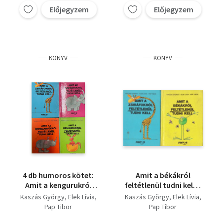
Előjegyzem
Előjegyzem
KÖNYV
KÖNYV
4 db humoros kötet:
Amit a békákról
Amit a kengurukról
feltétlenül tudni kell +
feltétlenül tudni kell,
Amit a zsiráfokról
Kaszás György
Elek Lívia
Kaszás György
Elek Lívia
Amit az orrszarvúkról
feltétlenül tudni kell
Pap Tibor
Pap Tibor
feltétlenül tudni kell,