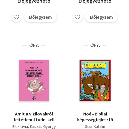
Előjegyezhető
Előjegyezhető
Előjegyzem
Előjegyzem
KÖNYV
KÖNYV
Amit a vízilovakról
Noé - Bibliai
feltétlenül tudni kell
képességfejlesztő
Elek Lívia
Kaszás György
Scur Katalin