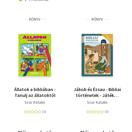
KÖNYV
KÖNYV
Állatok a bibliában -
Jákob és Ézsau - Bibliai
Tanulj az állatoktól
történetek - Játékos
foglalkoztató
Scur Katalin
Scur Katalin