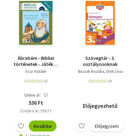
Ábrahám - Bibliai
Szövegtár - 3.
történetek - Játékos
osztályosoknak
foglalkoztató
Scur Katalin
Bozsik Rozália
Elek Lívia
Online ár:
536 Ft
Előjegyezhető
Eredeti ár: 595 Ft
Kosárba
Előjegyzem
2 - 3 munkanap