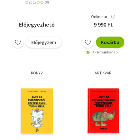
Online ár:
Előjegyezhető
9 990 Ft
Előjegyzem
Kosárba
4 - 6 munkanap
KÖNYV
ANTIKVÁR