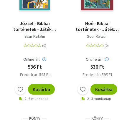
József - Bibliai
Noé - Bibliai
történetek - Játékos
történetek - Játékos
foglalkoztató
foglalkoztató
Scur Katalin
Scur Katalin
Online ár:
Online ár:
536 Ft
536 Ft
Eredeti ár: 595 Ft
Eredeti ár: 595 Ft
Kosárba
Kosárba
2 - 3 munkanap
2 - 3 munkanap
KÖNYV
KÖNYV