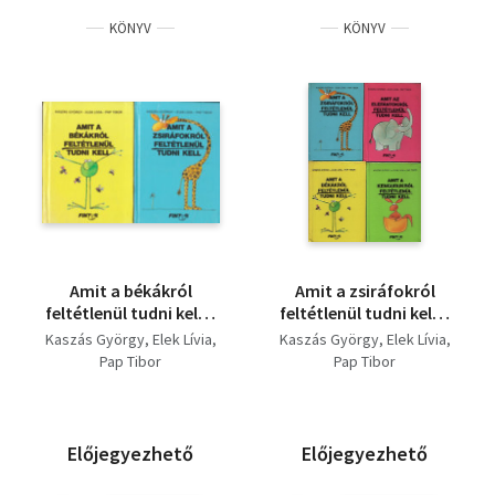
KÖNYV
KÖNYV
Amit a békákról
Amit a zsiráfokról
feltétlenül tudni kell +
feltétlenül tudni kell +
Amit a zsiráfokról
Amit az elefántokról
Kaszás György
Elek Lívia
Kaszás György
Elek Lívia
feltétlenül tudni kell
feltétlenül tudni kell +
Pap Tibor
Pap Tibor
Amit a kengurukról
feltétlenül tudni kell +
Amit a békákról
feltétlenül tudni kell +
Előjegyezhető
Előjegyezhető
Amit az emberekről
feltétlenül tudni kell