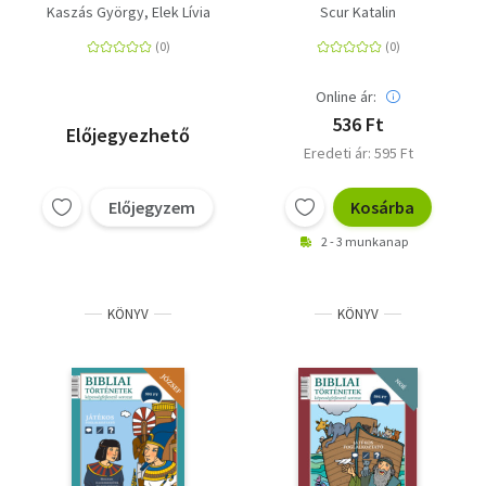
felnőtteknek
Játékos foglalkoztató
Kaszás György
Elek Lívia
Scur Katalin
Online ár:
536 Ft
Előjegyezhető
Eredeti ár: 595 Ft
Előjegyzem
Kosárba
2 - 3 munkanap
KÖNYV
KÖNYV