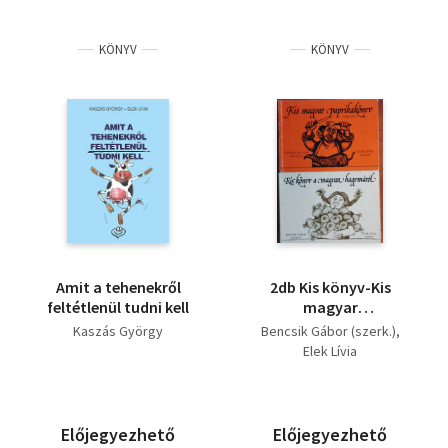
KÖNYV
KÖNYV
Amit a tehenekről
2db Kis könyv-Kis
feltétlenül tudni kell
magyar
paprikakönyv+Kis
Kaszás György
Bencsik Gábor (szerk.)
könyv a magyar
Elek Lívia
hagymáról.
Előjegyezhető
Előjegyezhető