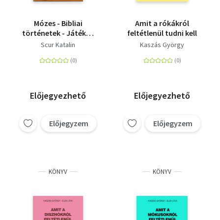
Mózes - Bibliai
Amit a rókákról
történetek - Játékos
feltétlenül tudni kell
foglalkoztató
Scur Katalin
Kaszás György
gyerekeknek
Előjegyezhető
Előjegyezhető
Előjegyzem
Előjegyzem
KÖNYV
KÖNYV