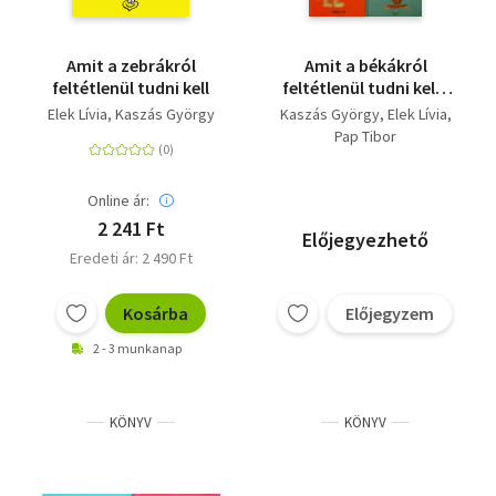
Amit a zebrákról
Amit a békákról
feltétlenül tudni kell
feltétlenül tudni kell -
Amit a koalákról
Elek Lívia
Kaszás György
Kaszás György
Elek Lívia
feltétlenül tudni kell -
Pap Tibor
Amit az orrszarvúkról
feltétlenül tudni kell -
Amit a tigrisekről
Online ár:
feltétlenül tudni kell
2 241 Ft
Előjegyezhető
Eredeti ár: 2 490 Ft
Kosárba
Előjegyzem
2 - 3 munkanap
KÖNYV
KÖNYV