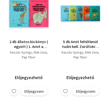
2 db állatos kis könyv (
5 db Amit feltétlenül
együtt ) 1. Amit a
tudni kell: Zsiráfokról
zsiráfokról feltétlenül
+ Kengurukról +
Kaszás György
Elek Lívia
Kaszás György
Elek Lívia
tudni kell, 2. Amit az
Tigrisekről +
Pap Tibor
Pap Tibor
elefántokról
Orrszarvúkról +
feltétlenül tudni kell
Tevékről
Előjegyezhető
Előjegyezhető
Előjegyzem
Előjegyzem