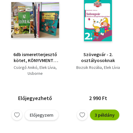
6db ismeretterjesztő
Szövegvár - 2.
kötet, KÖNYVMENTŐ
osztályosoknak
AJÁNLAT: Az élővilág+
Csörgő Anikó
Elek Lívia
Bozsik Rozália
Elek Lívia
Az ősrobbanástól a
Usborne
gondolkodó emberig+
Ragadozók+ Az
emberi test+ Usborne
enciklopédia
Előjegyezhető
2 990 Ft
gyerekeknek+
Csodaország- Képes
diáklexikon
Előjegyzem
3 példány