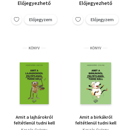
Előjegyezhető
Előjegyezhető
Előjegyzem
Előjegyzem
KÖNYV
KÖNYV
Amit a lajhárokról
Amit a birkákról
feltétlenül tudni kell
feltétlenül tudni kell
Kaszás György
Kaszás György