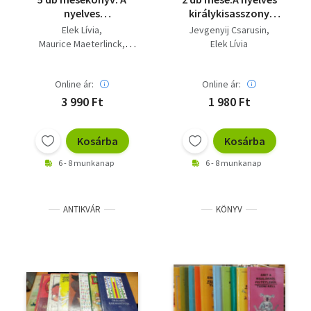
nyelves
királykisasszony
királykisasszony; A kék
+Csintalan
Elek Lívia
Jevgenyij Csarusin
madár; Terülj, terülj,
állatkölykök
Maurice Maeterlinck
Elek Lívia
asztalkám!;
Szöllősi Péter
Ezeregyéjszaka; A
Palasovszky Ödön
kiskígyó
Online ár:
Online ár:
Kovács Magda
3 990 Ft
1 980 Ft
Kosárba
Kosárba
6 - 8 munkanap
6 - 8 munkanap
ANTIKVÁR
KÖNYV