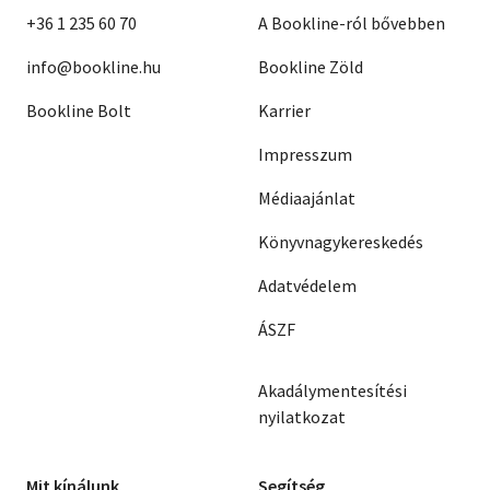
+36 1 235 60 70
A Bookline-ról bővebben
info@bookline.hu
Bookline Zöld
Bookline Bolt
Karrier
Impresszum
Médiaajánlat
Könyvnagykereskedés
Adatvédelem
ÁSZF
Akadálymentesítési
nyilatkozat
Mit kínálunk
Segítség