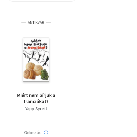
Szótár, nyelvkönyv
ANTIKVÁR
Tankönyv, segédkönyv
Társadalomtudomány
Természettudomány
Történelem
Vallás
Miért nem bírjuk a
franciákat?
Yapp-Syrett
Online ár: