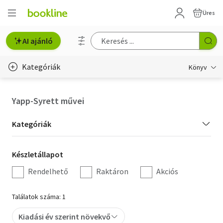
Üres
AI ajánló
Kategóriák
Könyv
Életmód, egészség
Yapp-Syrett művei
Erotika
Kategória
Kategóriák
Gyermek- és ifjúsági
szűrés
Készletállapot
Készletállapot
Hobbi, szabadidő
szűrés
Rendelhető
Raktáron
Akciós
Irodalom
Találatok száma: 1
Művészet
Kiadási év szerint növekvő
Szakkönyv