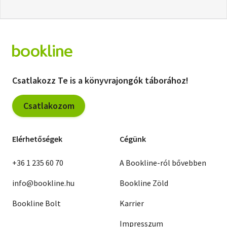
Csatlakozz Te is a könyvrajongók táborához!
Csatlakozom
Elérhetőségek
Cégünk
+36 1 235 60 70
A Bookline-ról bővebben
info@bookline.hu
Bookline Zöld
Bookline Bolt
Karrier
Impresszum