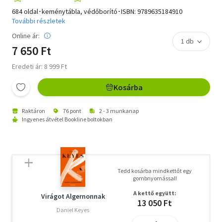
684 oldal･keménytábla, védőborító･ISBN:
9789635184910
További részletek
Online ár:
7 650 Ft
Eredeti ár: 8 999 Ft
Kosárba
Raktáron
76 pont
2 - 3 munkanap
Ingyenes átvétel Bookline boltokban
Tedd kosárba mindkettőt egy
gombnyomással!
A kettő együtt:
Virágot Algernonnak
13 050 Ft
Daniel Keyes