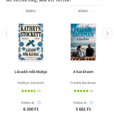
Ez a valóságos élet."
KÖNYV
KÖNYV
HANYA YANAGIHARA New Yorkban él
Lázadó nők klubja
A barátaim
Kathryn Stockett
Fredrik Backman
Online ár:
Online ár:
6 300 Ft
5 661 Ft