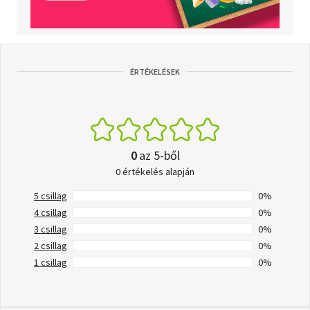
ÉRTÉKELÉSEK
0
az 5-ből
0 értékelés alapján
5 csillag
0%
4 csillag
0%
3 csillag
0%
2 csillag
0%
1 csillag
0%