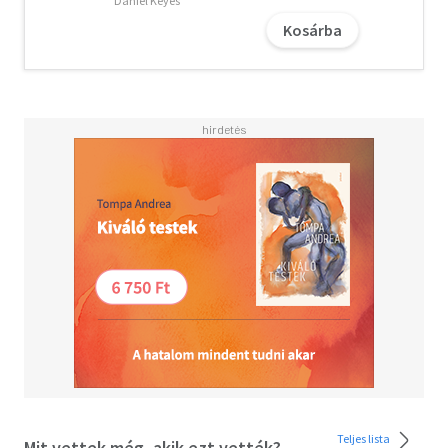
Daniel Keyes
szerelemről, az emberek közötti kapcsolatok
Kosárba
természetéről, reményről, csalódásról, különbözőségről
és ugyanolyanságról. "Egy kis élet" innen, "egy kis élet"
onnan - és máris a szemünk elé tárul az a kiismerhetetlen,
dicsőséges, fájdalmas és hatalmas nagy élet, ami ebben a
kaleidoszkopikus formájában csakis az írói fantázia és a
szépirodalom eszközeinek segítségével tud
megmutatkozni.
"A kapcsolatok soha nem nyújtanak mindent. Bizonyos
dolgokat nyújtanak. Megkapsz valakitől mindent, amit
csak akarsz - szexuális vonzalmat, mondjuk, vagy jó
beszélgetést, anyagi támogatást, szellemi hasonlóságot,
kedvességet vagy hűséget -, és ezek közül hármat kell
választanod. Hármat - ennyi. Talán négyet, ha nagy
szerencséd van. A többit másutt kell keresned. Csak a
filmekben van olyan, hogy olyasvalakit találsz, akitől
mindezt megkapod. De ez nem film. Az igazi világban meg
kell határoznod, melyik három tulajdonsággal akarod
leélni az életedet, aztán a többit másvalakiben keresed.
Teljes lista
Mit vettek még, akik ezt vették?