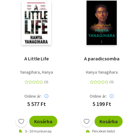
A Little Life
A paradicsomba
Yanagihara, Hanya
Hanya Yanagihara
Online ár:
Online ár:
5 577 Ft
5 199 Ft
Kosárba
Kosárba
5 - 10 munkanap
Perceken belül