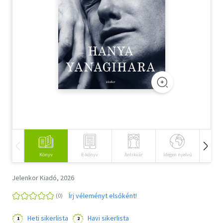
Szótár, nyelvkönyv
Tankönyv, segédkönyv
Társadalomtudomány
Természettudomány
Történelem
Vallás
Könyv
E-könyv
Antikvár
Idegen nyelvű
Hangos
Jelenkor Kiadó, 2026
Írj véleményt elsőként!
Heti sikerlista
Havi sikerlista