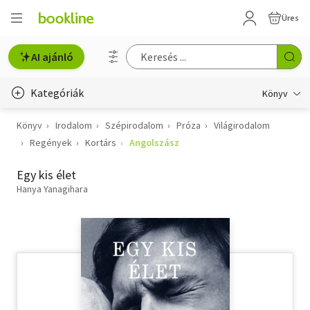
Üres
AI ajánló
Kategóriák
Könyv
Könyv
Irodalom
Szépirodalom
Próza
Világirodalom
Életmód, egészség
Regények
Kortárs
Angolszász
Erotika
Egy kis élet
Gyermek- és ifjúsági
Hanya Yanagihara
Hobbi, szabadidő
Irodalom
Művészet
Szakkönyv