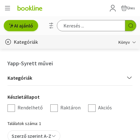
Üres
AI ajánló
Kategóriák
Könyv
Életmód, egészség
Yapp-Syrett művei
Erotika
Kategória
Kategóriák
Gyermek- és ifjúsági
szűrés
Készletállapot
Készletállapot
Hobbi, szabadidő
szűrés
Rendelhető
Raktáron
Akciós
Irodalom
Találatok száma: 1
Művészet
Szerző szerint A-Z
Szakkönyv