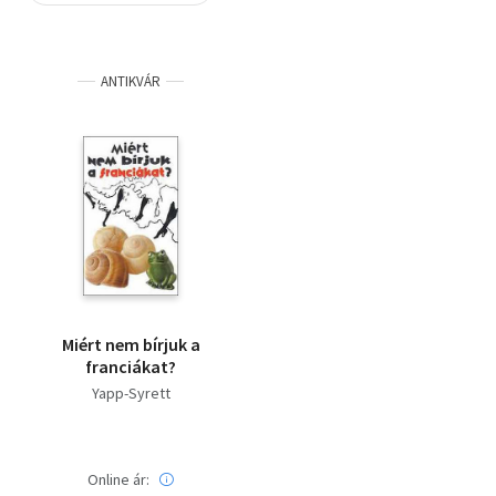
Szótár, nyelvkönyv
ANTIKVÁR
Tankönyv, segédkönyv
Társadalomtudomány
Természettudomány
Történelem
Vallás
Miért nem bírjuk a
franciákat?
Yapp-Syrett
Online ár: