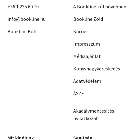
+36 1 235 60 70
A Bookline-ról bővebben
info@bookline.hu
Bookline Zöld
Bookline Bolt
Karrier
Impresszum
Médiaajánlat
Könyvnagykereskedés
Adatvédelem
ÁSZF
Akadálymentesítési
nyilatkozat
Mit kínálunk
Segítség