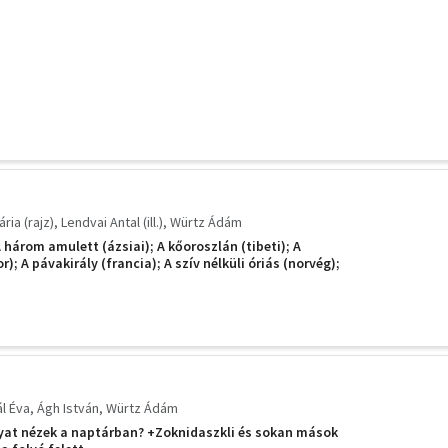
ria (rajz)
Lendvai Antal (ill.)
Würtz Ádám
három amulett (ázsiai); A kőoroszlán (tibeti); A
); A pávakirály (francia); A szív nélküli óriás (norvég);
 szarvas (szlovák)
l Éva
Ágh István
Würtz Ádám
nyat nézek a naptárban? +Zoknidaszkli és sokan mások