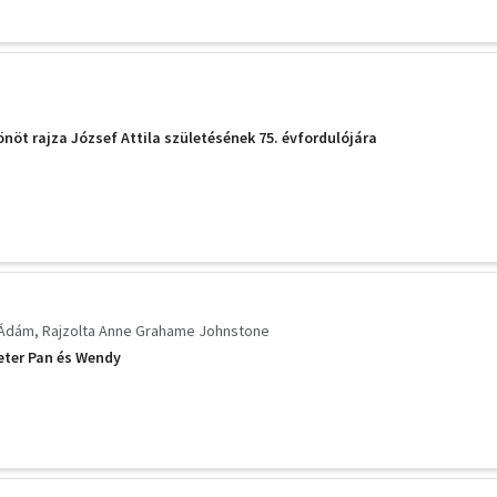
öt rajza József Attila születésének 75. évfordulójára
 Ádám
Rajzolta Anne Grahame Johnstone
Peter Pan és Wendy