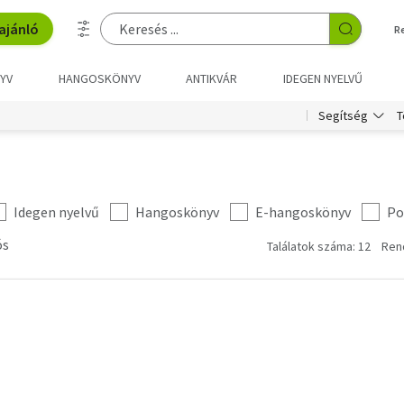
ajánló
R
YV
HANGOSKÖNYV
ANTIKVÁR
IDEGEN NYELVŰ
T
Segítség
Idegen nyelvű
Hangoskönyv
E-hangoskönyv
Po
ós
Találatok száma: 12
Ren