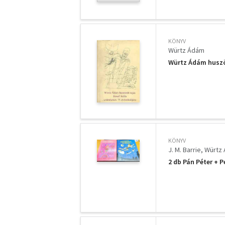
KÖNYV
Würtz Ádám
Würtz Ádám huszön
KÖNYV
J. M. Barrie
Würtz
2 db Pán Péter + 