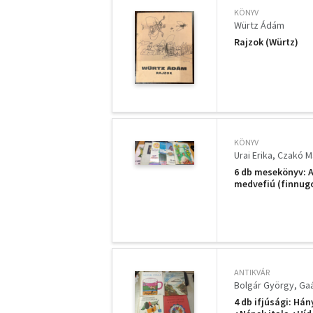
KÖNYV
Würtz Ádám
Rajzok (Würtz)
KÖNYV
Urai Erika
Czakó Má
6 db mesekönyv: A 
medvefiú (finnugor
Az aranyagancsos
ANTIKVÁR
Bolgár György
Gaá
4 db ifjúsági: Há