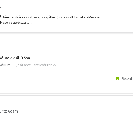
7
 Ádám
dedikációjával, és egy sajátkezű rajzával! Tartalom Mese az
5 Mese az ágrólszaka...
áinak kiállítása
kvárium
jó állapotú antikvár könyv
Beszáll
ürtz Ádám