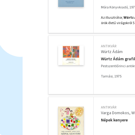
Móra Könyvkiadó, 197
Az illusztrátor,
Würtz
örök életű virágokról 
ANTIKVÁR
Würtz Ádám
Würtz Ádám grafik
Pestszentlőrinci anti
Tamási, 1975
ANTIKVÁR
Varga Domokos
W
Népek kenyere