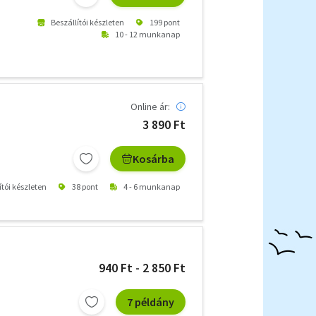
Beszállítói készleten
199 pont
10 - 12 munkanap
Online ár:
3 890 Ft
Kosárba
ítói készleten
38 pont
4 - 6 munkanap
940 Ft - 2 850 Ft
7 példány