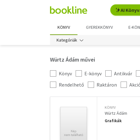
AI Könyv
KÖNYV
GYEREKKÖNYV
E-KÖN
Kategóriák
Würtz Ádám művei
Könyv
E-könyv
Antikvár
Kategória
szűrés
További
Rendelhető
Raktáron
Akci
szűrők
KÖNYV
Würtz Ádám
Grafikák