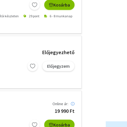
Kosárba
ítói készleten
29 pont
6 - 8 munkanap
Előjegyezhető
Előjegyzem
Online ár:
19 990 Ft
Kosárba