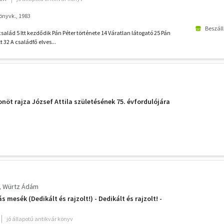
önyvk., 1983
Beszáll
alád 5 Itt kezdődik Pán Péter története 14 Váratlan látogató 25 Pán
 32 A családfő elves...
öt rajza József Attila születésének 75. évfordulójára
Würtz Ádám
s mesék (Dedikált és rajzolt!) - Dedikált és rajzolt! -
jó állapotú antikvár könyv