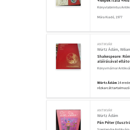
+Népek itala +Híd 
Könyvlabirintus Anti
Móra Kiadó, 1977
ANTIKVÁR
Würtz Ádám
Wilia
Shakespeare: Róm
aláírásával elláto
Könyvmámor Antikvá
Würtz Ádám
14 erede
rézkarcát tartalmaz
ANTIKVÁR
Würtz Ádám
Pán Péter (Ilusztr
Szentendre Antikvár