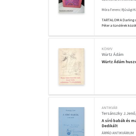
Móra Ferenc Ifjúsági K
TARTALOM A Darling cs
Péter a tündérek között
KÖNYV
Würtz Ádám
Würtz Ádám huszon
ANTIKVÁR
Tersánszky J.Jenő
A síró babák és má
Dedikált
ÁRPÁD ANTIKVÁRIUM