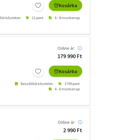
Kosárba
ítói készleten
21 pont
6 - 8 munkanap
Online ár:
179 990 Ft
Kosárba
Beszállítói készleten
1799 pont
4 - 6 munkanap
Online ár:
2 990 Ft