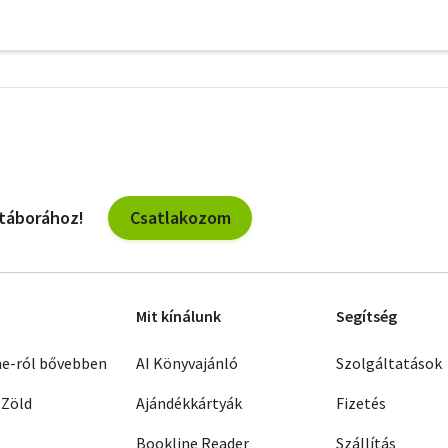
További
szűrők
Csatlakozom
 táborához!
Mit kínálunk
Segítség
ne-ról bővebben
AI Könyvajánló
Szolgáltatások
 Zöld
Ajándékkártyák
Fizetés
Bookline Reader
Szállítás