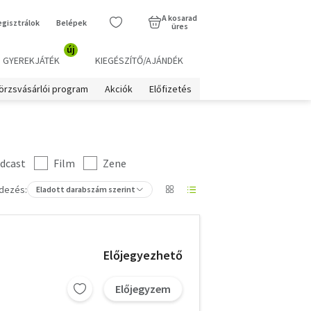
A kosarad
egisztrálok
Belépek
üres
új
GYEREKJÁTÉK
KIEGÉSZÍTŐ/AJÁNDÉK
örzsvásárlói program
Akciók
Előfizetés
dcast
Film
Zene
dezés:
Eladott darabszám szerint
Előjegyezhető
Előjegyzem