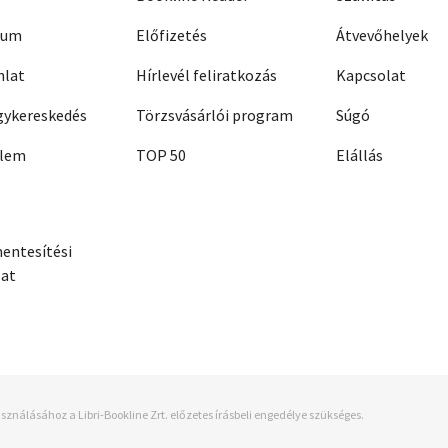
zum
Előfizetés
Átvevőhelyek
nlat
Hírlevél feliratkozás
Kapcsolat
ykereskedés
Törzsvásárlói program
Súgó
elem
TOP 50
Elállás
entesítési
zat
sználásához a Libri-Bookline Zrt. előzetes írásbeli engedélye szükséges.