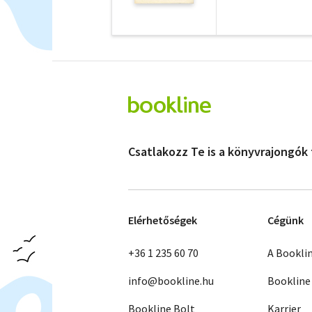
Csatlakozz Te is a könyvrajongók
Elérhetőségek
Cégünk
+36 1 235 60 70
A Bookli
info@bookline.hu
Bookline
Bookline Bolt
Karrier