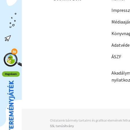
Impress
Médiaajá
Könyvnag
Adatvéd
ÁSZF
Akadálym
nyilatko
Oldalaink bármely tartalmi és grafikai elemének felha
SSL tanúsítvány