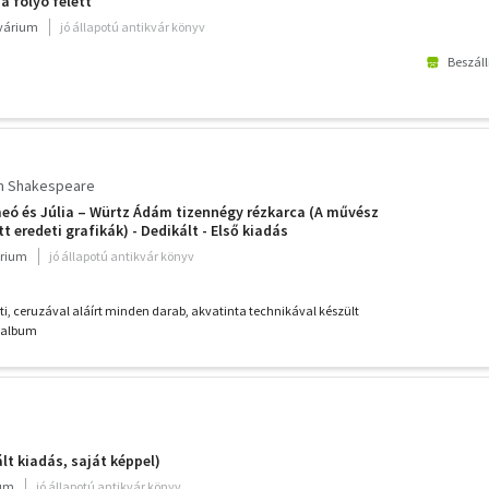
a folyó felett
kvárium
jó állapotú antikvár könyv
Beszáll
m Shakespeare
eó és Júlia – Würtz Ádám tizennégy rézkarca (A művész
tt eredeti grafikák) - Dedikált - Első kiadás
rium
jó állapotú antikvár könyv
ti, ceruzával aláírt minden darab, akvatinta technikával készült
ó album
ált kiadás, saját képpel)
ium
jó állapotú antikvár könyv