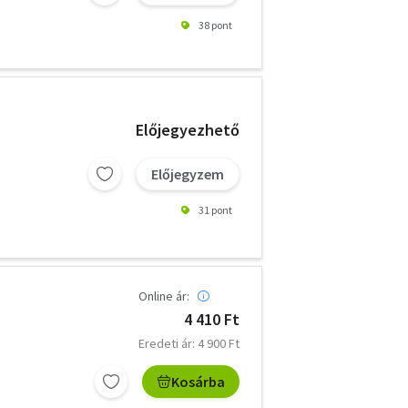
38 pont
Előjegyezhető
Előjegyzem
31 pont
Online ár:
4 410 Ft
Eredeti ár: 4 900 Ft
Kosárba