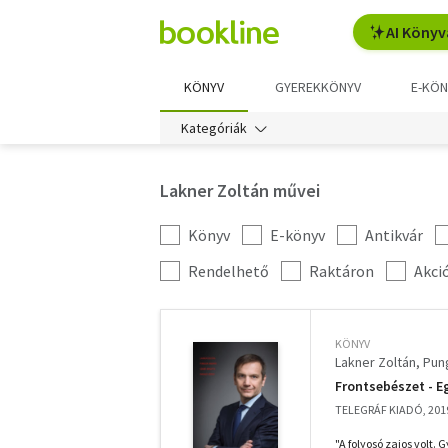
AI Könyv
KÖNYV
GYEREKKÖNYV
E-KÖN
Kategóriák
Lakner Zoltán művei
Könyv
E-könyv
Antikvár
Kategória
szűrés
További
Rendelhető
Raktáron
Akci
szűrők
KÖNYV
Lakner Zoltán
Pun
Frontsebészet - Eg
TELEGRÁF KIADÓ, 201
"A folyosó zajos volt.