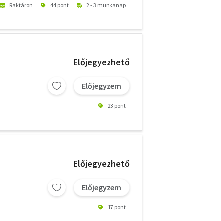
Raktáron
44 pont
2 - 3 munkanap
Előjegyezhető
Előjegyzem
23 pont
Előjegyezhető
Előjegyzem
17 pont