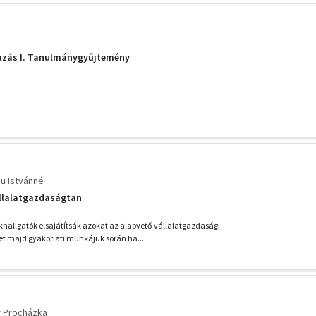
zás I. Tanulmánygyűjtemény
u Istvánné
állalatgazdaságtan
hallgatók elsajátítsák azokat az alapvető vállalatgazdasági
t majd gyakorlati munkájuk során ha...
r Procházka