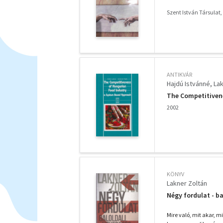
Szent István Társulat,
ANTIKVÁR
Hajdú Istvánné
Lak
The Competitiven
2002
KÖNYV
Lakner Zoltán
Négy fordulat - ba
Mire való, mit akar, m