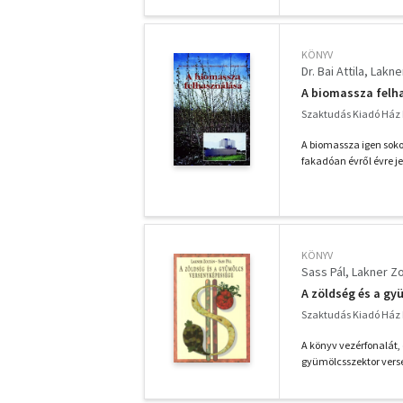
KÖNYV
Dr. Bai Attila
Lakne
A biomassza felh
Szaktudás Kiadó Ház R
A biomassza igen sok
fakadóan évről évre je
KÖNYV
Sass Pál
Lakner Zo
A zöldség és a g
Szaktudás Kiadó Ház R
A könyv vezérfonalát,
gyümölcsszektor vers