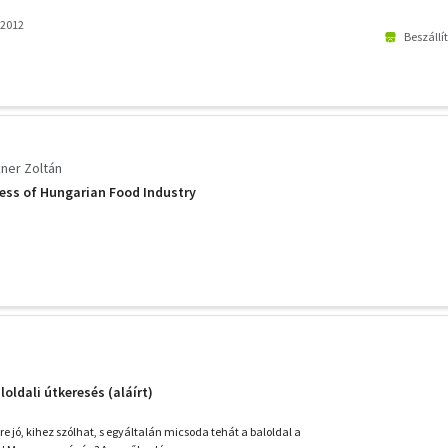
 2012
Beszállí
ner Zoltán
ess of Hungarian Food Industry
loldali útkeresés (aláírt)
ire jó, kihez szólhat, s egyáltalán micsoda tehát a baloldal a