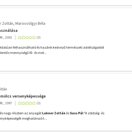
r Zoltán
Marosvölgyi Béla
asználása
t., 2002
oldalúan felhasználható és hazánk kedvező természeti adottságaiból
lentős mennyiségű fő- és mel...
ltán
yümölcs versenyképessége
t., 1997
 és nagy részben az anyagát
Lakner Zoltán
és
Sass Pál
"A zöldség- és
enyképességét meghatározó t...