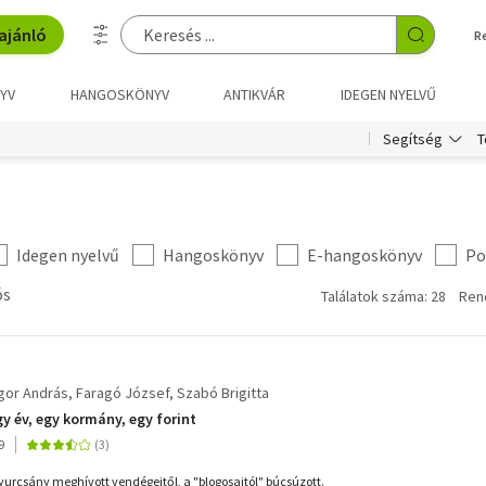
ajánló
R
YV
HANGOSKÖNYV
ANTIKVÁR
IDEGEN NYELVŰ
T
Segítség
Idegen nyelvű
Hangoskönyv
E-hangoskönyv
Po
ós
Találatok száma: 28
Ren
gor András
Faragó József
Szabó Brigitta
y év, egy kormány, egy forint
9
 Gyurcsány meghívott vendégeitől, a "blogosaitól" búcsúzott.