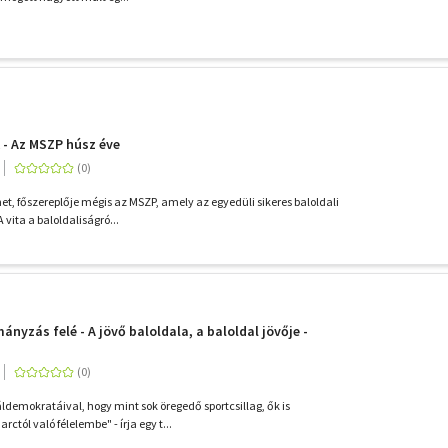
 - Az MSZP húsz éve
et, főszereplője mégis az MSZP, amely az egyedüli sikeres baloldali
A vita a baloldaliságró...
nyzás felé - A jövő baloldala, a baloldal jövője -
iáldemokratáival, hogy mint sok öregedő sportcsillag, ők is
ctól való félelembe" - írja egy t...