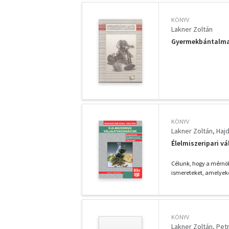
KÖNYV
Lakner Zoltán
Gyermekbántalma
KÖNYV
Lakner Zoltán
Hajd
Élelmiszeripari v
Célunk, hogy a mérnök
ismereteket, amelyeke
KÖNYV
Lakner Zoltán
Pet