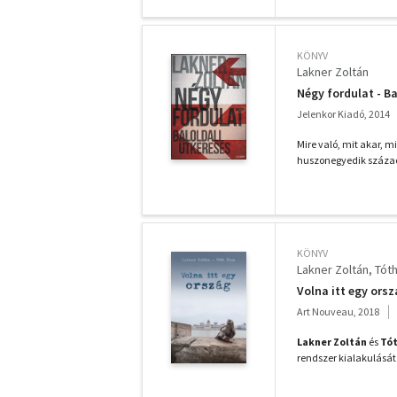
KÖNYV
Lakner Zoltán
Négy fordulat - Ba
Jelenkor Kiadó, 2014
Mire való, mit akar, m
huszonegyedik század 
KÖNYV
Lakner Zoltán
Tót
Volna itt egy ors
Art Nouveau, 2018
Lakner Zoltán
és
Tót
rendszer kialakulását