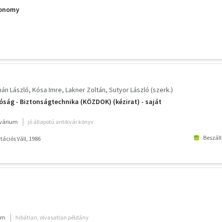
conomy
án László
Kósa Imre
Lakner Zoltán
Sutyor László (szerk.)
ság - Biztonságtechnika (KÖZDOK) (kézirat) - saját
kvárium
jó állapotú antikvár könyv
Beszáll
ációs Váll, 1986
ium
hibátlan, olvasatlan példány