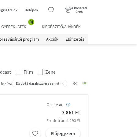
A kosarad
egisztrálok
Belépek
üres
új
GYEREKJÁTÉK
KIEGÉSZÍTŐ/AJÁNDÉK
örzsvásárlói program
Akciók
Előfizetés
dcast
Film
Zene
dezés:
Eladott darabszám szerint
Online ár:
3 861 Ft
Eredeti ár: 4 290 Ft
Előjegyzem