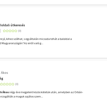
loldali útkeresés
ire jó, kihez szólhat, s egyáltalán micsoda tehát a baloldal a
Magyarországán? Az erről való g...
h Ákos
zág
h Ákos
négy éve megjelent közös kötetük után, amelyben az Orbán-
 vizsgálták a maguk sajátos szem...