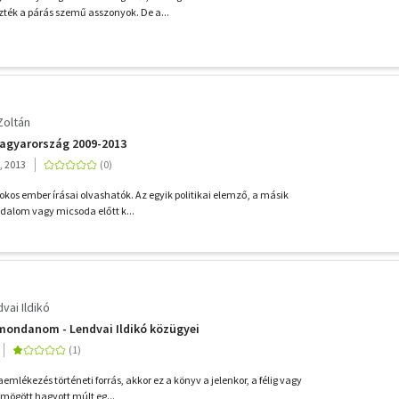
ték a párás szemű asszonyok. De a...
Zoltán
Magyarország 2009-2013
, 2013
okos ember írásai olvashatók. Az egyik politikai elemző, a másik
radalom vagy micsoda előtt k...
vai Ildikó
mondanom - Lendvai Ildikó közügyei
aemlékezés történeti forrás, akkor ez a könyv a jelenkor, a félig vagy
mögött hagyott múlt eg...