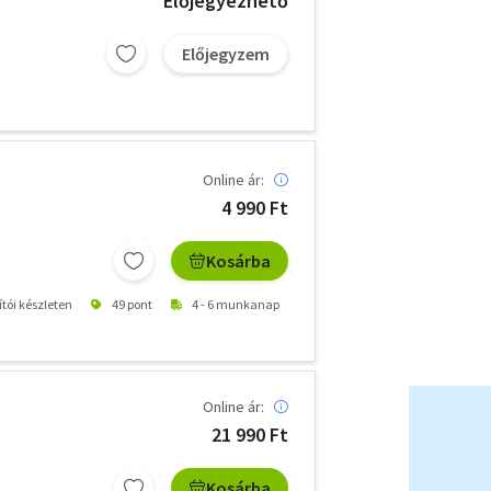
Előjegyezhető
Előjegyzem
Online ár:
4 990 Ft
Kosárba
ítói készleten
49 pont
4 - 6 munkanap
Online ár:
21 990 Ft
Kosárba