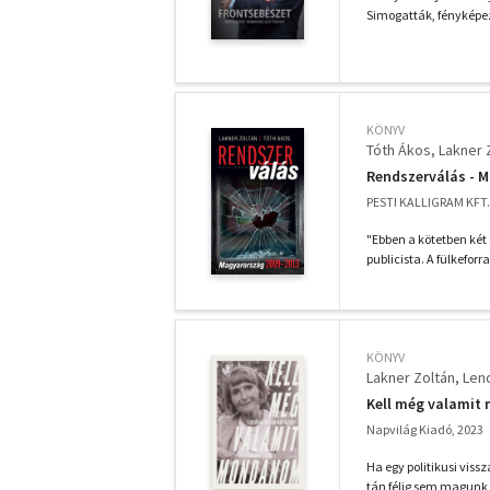
Simogatták, fényképez
KÖNYV
Tóth Ákos
Lakner 
Rendszerválás - 
PESTI KALLIGRAM KFT.
"Ebben a kötetben két 
publicista. A fülkefor
KÖNYV
Lakner Zoltán
Lend
Kell még valamit 
Napvilág Kiadó, 2023
Ha egy politikusi vissz
tán félig sem magunk 