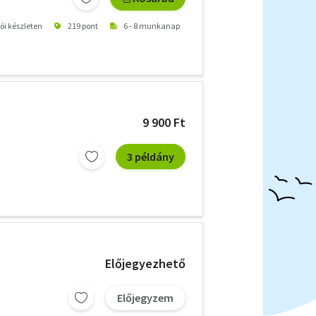
tói készleten
219 pont
6 - 8 munkanap
9 900 Ft
3 példány
Előjegyezhető
Előjegyzem