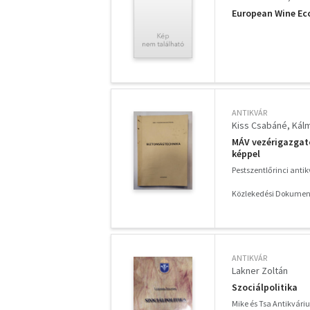
European Wine E
ANTIKVÁR
Kiss Csabáné
Kálm
MÁV vezérigazgató
képpel
Pestszentlőrinci anti
Közlekedési Dokument
ANTIKVÁR
Lakner Zoltán
Szociálpolitika
Mike és Tsa Antikvár