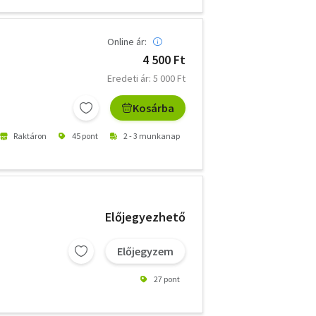
Online ár:
4 500 Ft
Eredeti ár: 5 000 Ft
Kosárba
Raktáron
45 pont
2 - 3 munkanap
Előjegyezhető
Előjegyzem
27 pont