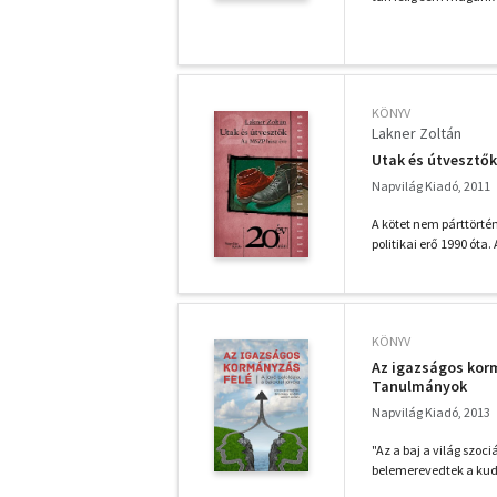
KÖNYV
Lakner Zoltán
Utak és útvesztők
Napvilág Kiadó, 2011
A kötet nem párttörtén
politikai erő 1990 óta. 
KÖNYV
Az igazságos kormá
Tanulmányok
Napvilág Kiadó, 2013
"Az a baj a világ szoc
belemerevedtek a kudar