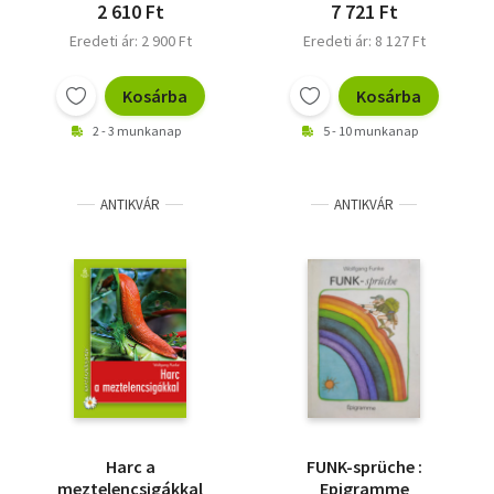
Funke, Hajo - Templin,
2 610 Ft
7 721 Ft
Wolfgang - Assheuer,
Eredeti ár: 2 900 Ft
Eredeti ár: 8 127 Ft
Thomas - Brumlik, Micha -
Daniel, Ellen - Pfahl-
Kosárba
Kosárba
Traughber, Armin -
Grampp, Hermann
2 - 3 munkanap
5 - 10 munkanap
ANTIKVÁR
ANTIKVÁR
Harc a
FUNK-sprüche :
meztelencsigákkal
Epigramme