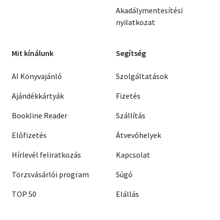
Akadálymentesítési
nyilatkozat
Mit kínálunk
Segítség
AI Könyvajánló
Szolgáltatások
Ajándékkártyák
Fizetés
Bookline Reader
Szállítás
Előfizetés
Átvevőhelyek
Hírlevél feliratkozás
Kapcsolat
Törzsvásárlói program
Súgó
TOP 50
Elállás