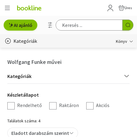
Üres
AI ajánló
Kategóriák
Könyv
Életmód, egészség
Wolfgang Funke művei
Erotika
Kategória
Kategóriák
Gyermek- és ifjúsági
szűrés
Készletállapot
Készletállapot
Hobbi, szabadidő
szűrés
Rendelhető
Raktáron
Akciós
Irodalom
Találatok száma: 4
Művészet
Eladott darabszám szerint
Szakkönyv