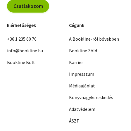
Csatlakozom
Elérhetőségek
Cégünk
+36 1 235 60 70
A Bookline-ról bővebben
info@bookline.hu
Bookline Zöld
Bookline Bolt
Karrier
Impresszum
Médiaajánlat
Könyvnagykereskedés
Adatvédelem
ÁSZF