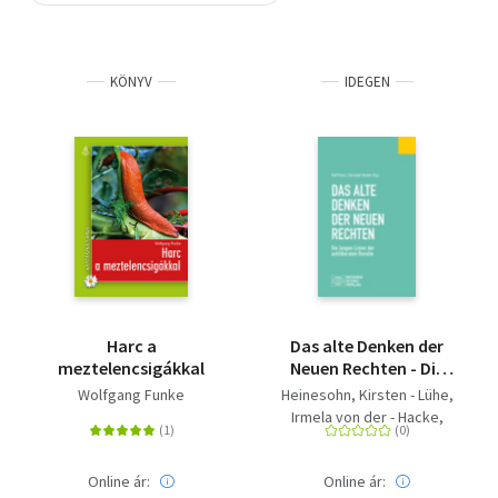
Szótár, nyelvkönyv
KÖNYV
IDEGEN
Tankönyv, segédkönyv
Társadalomtudomány
Természettudomány
Történelem
Vallás
Harc a
Das alte Denken der
meztelencsigákkal
Neuen Rechten - Die
langen Linien der
Wolfgang Funke
Heinesohn, Kirsten - Lühe,
antiliberalen Revolte
Irmela von der - Hacke,
Jens - Weiß, Volker -
Baureithel, Ulrike - Umland,
Online ár:
Online ár:
Andreas - Rensmann, Lars -