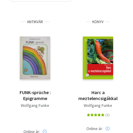
Szótár, nyelvkönyv
ANTIKVÁR
KÖNYV
Tankönyv, segédkönyv
Társadalomtudomány
Természettudomány
Történelem
Vallás
FUNK-sprüche :
Harc a
Epigramme
meztelencsigákkal
Wolfgang Funke
Wolfgang Funke
Online ár:
Online ár: