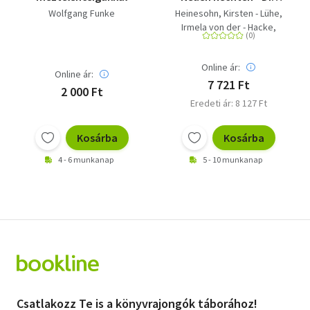
langen Linien der
Wolfgang Funke
Heinesohn, Kirsten - Lühe,
antiliberalen Revolte
Irmela von der - Hacke,
Jens - Weiß, Volker -
Baureithel, Ulrike - Umland,
Online ár:
Andreas - Rensmann, Lars -
Online ár:
Funke, Hajo - Templin,
7 721 Ft
2 000 Ft
Wolfgang - Assheuer,
Eredeti ár: 8 127 Ft
Thomas - Brumlik, Micha -
Daniel, Ellen - Pfahl-
Kosárba
Kosárba
Traughber, Armin -
Grampp, Hermann
4 - 6 munkanap
5 - 10 munkanap
Csatlakozz Te is a könyvrajongók táborához!