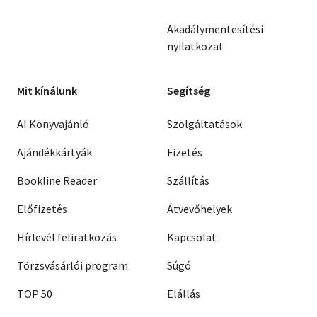
Akadálymentesítési
nyilatkozat
Mit kínálunk
Segítség
AI Könyvajánló
Szolgáltatások
Ajándékkártyák
Fizetés
Bookline Reader
Szállítás
Előfizetés
Átvevőhelyek
Hírlevél feliratkozás
Kapcsolat
Törzsvásárlói program
Súgó
TOP 50
Elállás