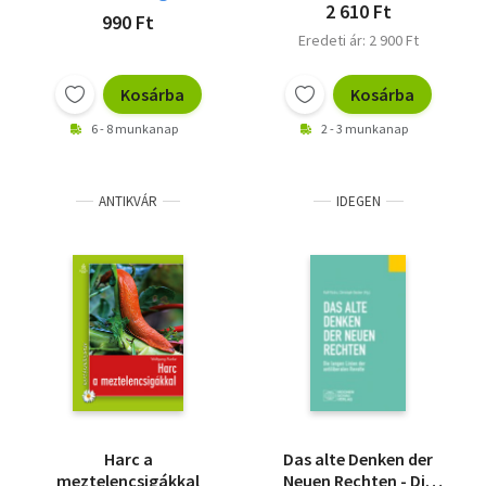
2 610 Ft
990 Ft
Eredeti ár: 2 900 Ft
Kosárba
Kosárba
6 - 8 munkanap
2 - 3 munkanap
ANTIKVÁR
IDEGEN
Harc a
Das alte Denken der
meztelencsigákkal
Neuen Rechten - Die