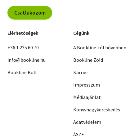
Csatlakozom
Elérhetőségek
Cégünk
+36 1 235 60 70
A Bookline-ról bővebben
info@bookline.hu
Bookline Zöld
Bookline Bolt
Karrier
Impresszum
Médiaajánlat
Könyvnagykereskedés
Adatvédelem
ÁSZF