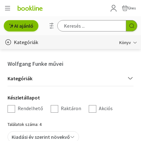
Üres
AI ajánló
Kategóriák
Könyv
Életmód, egészség
Wolfgang Funke művei
Erotika
Kategória
Kategóriák
Gyermek- és ifjúsági
szűrés
Készletállapot
Készletállapot
Hobbi, szabadidő
szűrés
Rendelhető
Raktáron
Akciós
Irodalom
Találatok száma: 4
Művészet
Kiadási év szerint növekvő
Szakkönyv