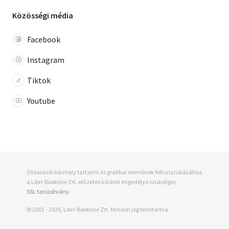
Közösségi média
Facebook
Instagram
Tiktok
Youtube
Oldalaink bármely tartalmi és grafikai elemének felhasználásához
a Libri-Bookline Zrt. előzetes írásbeli engedélye szükséges.
SSL tanúsítvány
© 2001 - 2026, Libri-Bookline Zrt. Minden jog fenntartva.