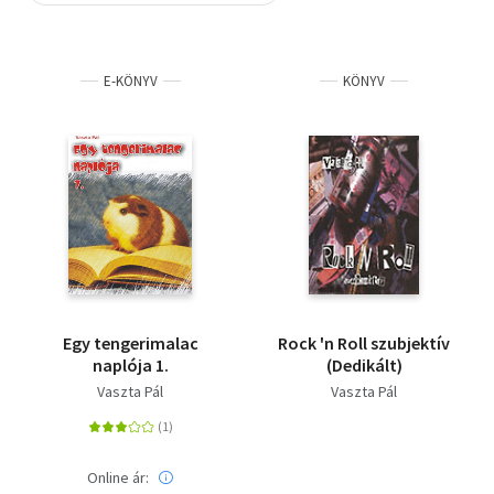
Szótár, nyelvkönyv
E-KÖNYV
KÖNYV
Tankönyv, segédkönyv
Társadalomtudomány
Természettudomány
Történelem
Vallás
Egy tengerimalac
Rock 'n Roll szubjektív
naplója 1.
(Dedikált)
Vaszta Pál
Vaszta Pál
Online ár: