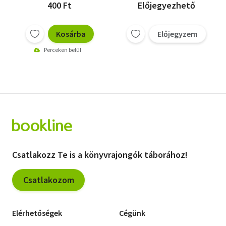
400 Ft
Előjegyezhető
Kosárba
Előjegyzem
Perceken belül
Csatlakozz Te is a könyvrajongók táborához!
Csatlakozom
Elérhetőségek
Cégünk