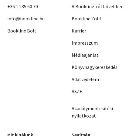
+36 1 235 60 70
A Bookline-ról bővebben
info@bookline.hu
Bookline Zöld
Bookline Bolt
Karrier
Impresszum
Médiaajánlat
Könyvnagykereskedés
Adatvédelem
ÁSZF
Akadálymentesítési
nyilatkozat
Mit kínálunk
Segítség