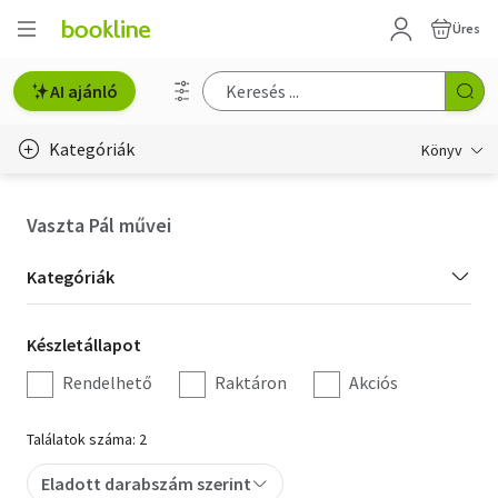
Üres
AI ajánló
Kategóriák
Könyv
Életmód, egészség
Vaszta Pál művei
Erotika
Kategória
Kategóriák
Gyermek- és ifjúsági
szűrés
Készletállapot
Készletállapot
Hobbi, szabadidő
szűrés
Rendelhető
Raktáron
Akciós
Irodalom
Találatok száma: 2
Művészet
Eladott darabszám szerint
Szakkönyv