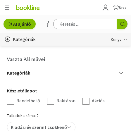
Üres
AI ajánló
Kategóriák
Könyv
Életmód, egészség
Vaszta Pál művei
Erotika
Kategória
Kategóriák
Gyermek- és ifjúsági
szűrés
Készletállapot
Készletállapot
Hobbi, szabadidő
szűrés
Rendelhető
Raktáron
Akciós
Irodalom
Találatok száma: 2
Művészet
Kiadási év szerint csökkenő
Szakkönyv