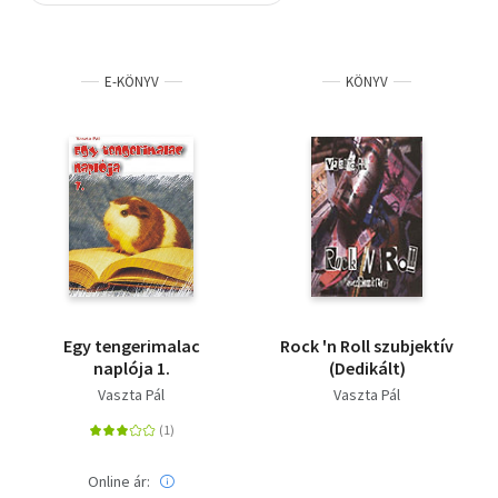
Szótár, nyelvkönyv
E-KÖNYV
KÖNYV
Tankönyv, segédkönyv
Társadalomtudomány
Természettudomány
Történelem
Vallás
Egy tengerimalac
Rock 'n Roll szubjektív
naplója 1.
(Dedikált)
Vaszta Pál
Vaszta Pál
Online ár: