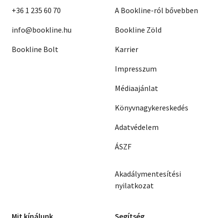
+36 1 235 60 70
A Bookline-ról bővebben
info@bookline.hu
Bookline Zöld
Bookline Bolt
Karrier
Impresszum
Médiaajánlat
Könyvnagykereskedés
Adatvédelem
ÁSZF
Akadálymentesítési
nyilatkozat
Mit kínálunk
Segítség