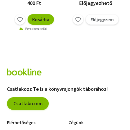
400 Ft
Előjegyezhető
Kosárba
Előjegyzem
Perceken belül
Csatlakozz Te is a könyvrajongók táborához!
Csatlakozom
Elérhetőségek
Cégünk