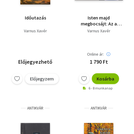
Időutazás
Isten majd
megbocsájt: Az a
mestersége + Varnus -
Varnus Xavér
Varnus Xavér
Folytatás (2 db)
Online ár:
Előjegyezhető
1 790 Ft
Előjegyzem
Kosárba
6 - 8 munkanap
ANTIKVÁR
ANTIKVÁR