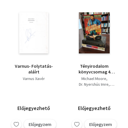
Varnus- Folytatás-
Tényirodalom
aláírt
könyvcsomag 4
darabos KÖNYVMENTŐ
Varnus Xavér
Michael Moore
AJÁNLAT: Hülye fehér
Dr. Nyershús Imre
ember, Dr. Nyershús -
Albert Györgyi
Leápoljam?, Miért
Varnus Xavér
pont én? A depresszió
szorításában, Isten
Előjegyezhető
Előjegyezhető
majd megbocsájt: az a
mestersége
Előjegyzem
Előjegyzem