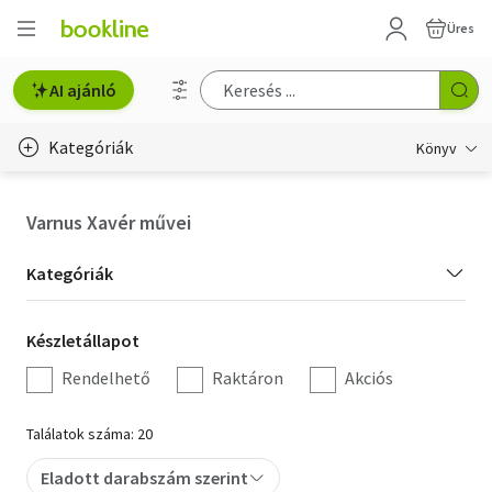
Üres
AI ajánló
Kategóriák
Könyv
Életmód, egészség
Varnus Xavér művei
Erotika
Kategória
Kategóriák
Gyermek- és ifjúsági
szűrés
Készletállapot
Készletállapot
Hobbi, szabadidő
szűrés
Rendelhető
Raktáron
Akciós
Irodalom
Találatok száma: 20
Művészet
Eladott darabszám szerint
Szakkönyv