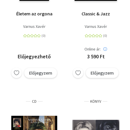
Életem az orgona
Classic & Jazz
Varnus Xavér
Varnus Xavér
Online ár:
Előjegyezhető
3 590 Ft
Előjegyzem
Előjegyzem
CD
KÖNYV