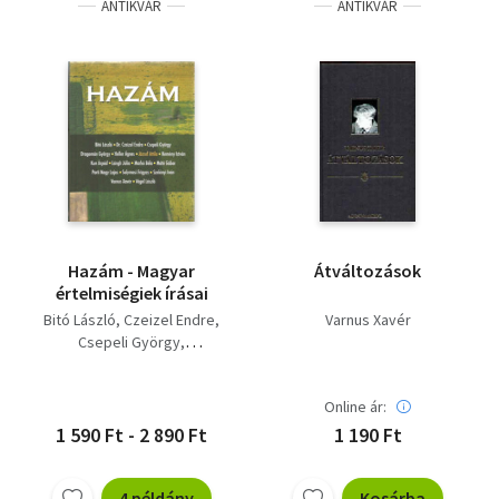
ANTIKVÁR
ANTIKVÁR
Hazám - Magyar
Átváltozások
értelmiségiek írásai
Bitó László
Czeizel Endre
Varnus Xavér
Csepeli György
Dragomán György
Gehér Ferenc-Heller
Online ár:
Ágnes
József Attila
1 590 Ft - 2 890 Ft
1 190 Ft
Kemény István
Kun Árpád
Lángh Júlia
Markó Béla
4 példány
Kosárba
Máté Gábor