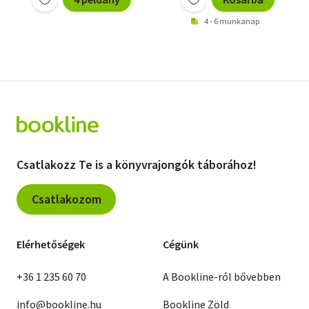
Parti Nagy Lajos
4 - 6 munkanap
Solymosi Frigyes
Szelényi Iván
Varnus Xavér
Végel László
Csatlakozz Te is a könyvrajongók táborához!
Csatlakozom
Elérhetőségek
Cégünk
+36 1 235 60 70
A Bookline-ról bővebben
info@bookline.hu
Bookline Zöld