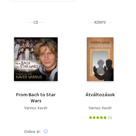
Szótár, nyelvkönyv
CD
KÖNYV
Tankönyv, segédkönyv
Társadalomtudomány
Természettudomány
Történelem
Vallás
From Bach to Star
Átváltozások
Wars
Varnus Xavér
Varnus Xavér
Online ár: