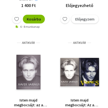
1 400 Ft
Előjegyezhető
Kosárba
Előjegyzem
6 - 8 munkanap
ANTIKVÁR
ANTIKVÁR
Isten majd
Isten majd
megbocsájt: az a
megbocsájt: Az a