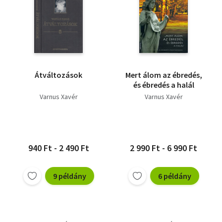
Átváltozások
Mert álom az ébredés,
és ébredés a halál
Varnus Xavér
Varnus Xavér
940 Ft - 2 490 Ft
2 990 Ft - 6 990 Ft
9 példány
6 példány