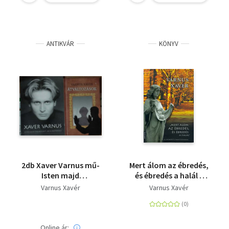
ANTIKVÁR
KÖNYV
2db Xaver Varnus mű-
Mert álom az ébredés,
Isten majd
és ébredés a halál -
megbocsátj: az a
Apa és fia sétái a
Varnus Xavér
Varnus Xavér
mestersége,Átváltozások
Nemzeti Panteonban
Online ár: