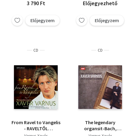
3 790 Ft
Előjegyezhető
Előjegyzem
Előjegyzem
CD
CD
From Ravel to Vangelis
The legendary
- RAVELTŐL
organsit-Bach,
VANGELISIG
Mozart, Albinoni
Varnus Xavér
Varnus Xavér