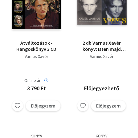
Átváltozások -
2 db Varnus Xavér
Hangoskönyv 3 CD
könyv: Isten majd
megbocsájt: Az a
Varnus Xavér
Varnus Xavér
mestersége +
Folytatás
Online ár:
3 790 Ft
Előjegyezhető
Előjegyzem
Előjegyzem
KÖNYV
KÖNYV