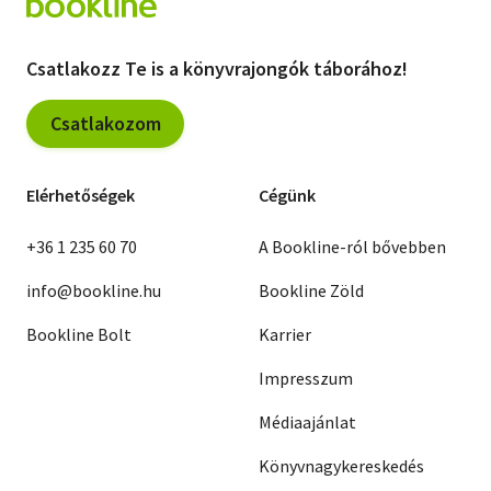
Csatlakozz Te is a könyvrajongók táborához!
Csatlakozom
Elérhetőségek
Cégünk
+36 1 235 60 70
A Bookline-ról bővebben
info@bookline.hu
Bookline Zöld
Bookline Bolt
Karrier
Impresszum
Médiaajánlat
Könyvnagykereskedés