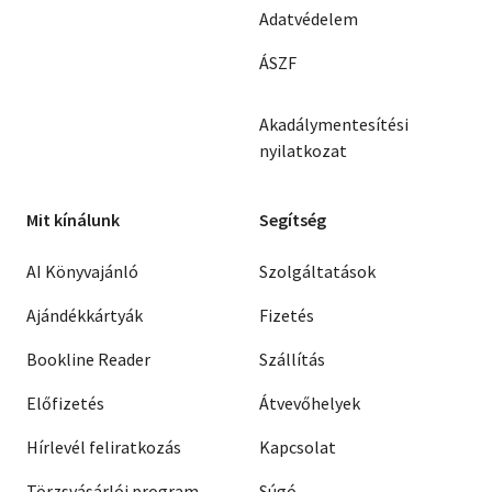
Adatvédelem
ÁSZF
Akadálymentesítési
nyilatkozat
Mit kínálunk
Segítség
AI Könyvajánló
Szolgáltatások
Ajándékkártyák
Fizetés
Bookline Reader
Szállítás
Előfizetés
Átvevőhelyek
Hírlevél feliratkozás
Kapcsolat
Törzsvásárlói program
Súgó