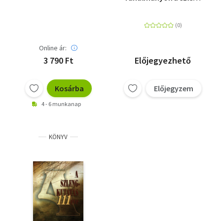
fogalmáról
Online ár:
3 790 Ft
Előjegyezhető
Kosárba
Előjegyzem
4 - 6 munkanap
KÖNYV