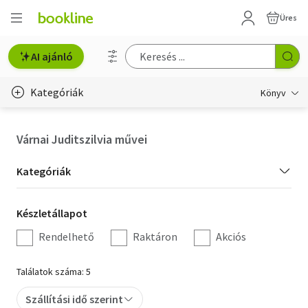
Üres
AI ajánló
Kategóriák
Könyv
Életmód, egészség
Várnai Juditszilvia művei
Erotika
Kategória
Kategóriák
Gyermek- és ifjúsági
szűrés
Készletállapot
Készletállapot
Hobbi, szabadidő
szűrés
Rendelhető
Raktáron
Akciós
Irodalom
Találatok száma: 5
Művészet
Szállítási idő szerint
Szakkönyv