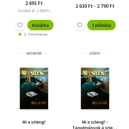
2 691 Ft
2 630 Ft - 2 790 Ft
Eredeti ár: 2 990 Ft
Kosárba
2 példány
2 - 3 munkanap
ANTIKVÁR
KÖNYV
Mi a szleng?
Mi a szleng? -
Tanulmányok a szleng