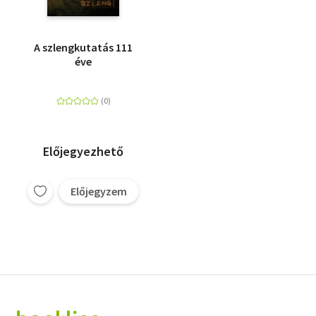
A szlengkutatás 111
éve
Előjegyezhető
Előjegyzem