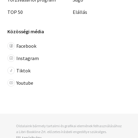
TOP 50
Elállás
Közösségi média
Facebook
Instagram
Tiktok
Youtube
Oldalaink bármely tartalmi és grafikai elemének felhasználásához
a Libri-Bookline Zrt. előzetes írásbeli engedélye szükséges.
SSL tanúsítvány