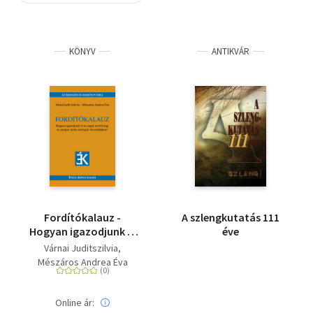
Szótár, nyelvkönyv
KÖNYV
ANTIKVÁR
Tankönyv, segédkönyv
Társadalomtudomány
Természettudomány
Történelem
Vallás
Fordítókalauz -
A szlengkutatás 111
Hogyan igazodjunk el
éve
az angol nyelvű jogi és
Várnai Juditszilvia
európai uniós
Mészáros Andrea Éva
szövegek
útvesztőjében?
Online ár: