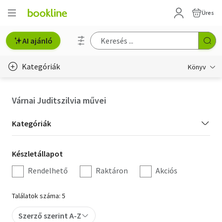
Üres
AI ajánló
Kategóriák
Könyv
Életmód, egészség
Várnai Juditszilvia művei
Erotika
Kategória
Kategóriák
Gyermek- és ifjúsági
szűrés
Készletállapot
Készletállapot
Hobbi, szabadidő
szűrés
Rendelhető
Raktáron
Akciós
Irodalom
Találatok száma: 5
Művészet
Szerző szerint A-Z
Szakkönyv