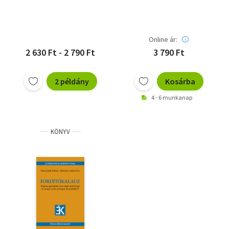
Online ár:
2 630 Ft - 2 790 Ft
3 790 Ft
2 példány
Kosárba
4 - 6 munkanap
KÖNYV