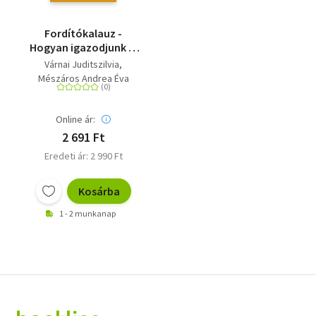
Fordítókalauz -
Hogyan igazodjunk el
az angol nyelvű jogi és
Várnai Juditszilvia
európai uniós
Mészáros Andrea Éva
szövegek
útvesztőjében?
Online ár:
2 691 Ft
Eredeti ár: 2 990 Ft
Kosárba
1 - 2 munkanap