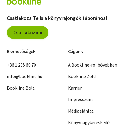
Csatlakozz Te is a könyvrajongók táborához!
Csatlakozom
Elérhetőségek
Cégünk
+36 1 235 60 70
A Bookline-ról bővebben
info@bookline.hu
Bookline Zöld
Bookline Bolt
Karrier
Impresszum
Médiaajánlat
Könyvnagykereskedés