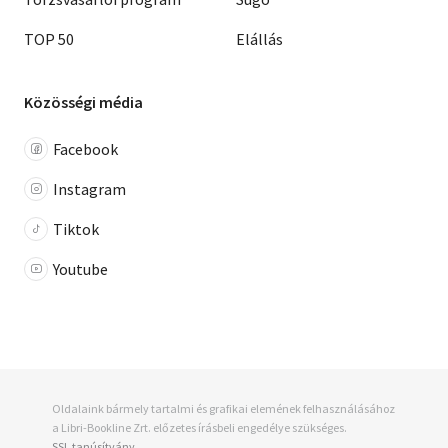
TOP 50
Elállás
Közösségi média
Facebook
Instagram
Tiktok
Youtube
Oldalaink bármely tartalmi és grafikai elemének felhasználásához
a Libri-Bookline Zrt. előzetes írásbeli engedélye szükséges.
SSL tanúsítvány