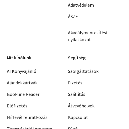
Adatvédelem
ÁSZF
Akadálymentesítési
nyilatkozat
Mit kínálunk
Segítség
AI Könyvajánló
Szolgáltatások
Ajándékkártyák
Fizetés
Bookline Reader
Szállítás
Előfizetés
Átvevőhelyek
Hírlevél feliratkozás
Kapcsolat
Törzsvásárlói program
Súgó