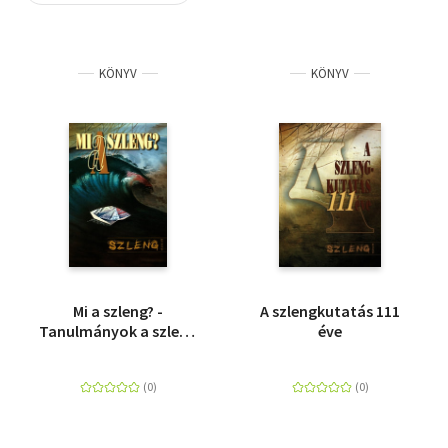
Szótár, nyelvkönyv
KÖNYV
KÖNYV
Tankönyv, segédkönyv
Társadalomtudomány
Természettudomány
Történelem
Vallás
Mi a szleng? -
A szlengkutatás 111
Tanulmányok a szleng
éve
fogalmáról