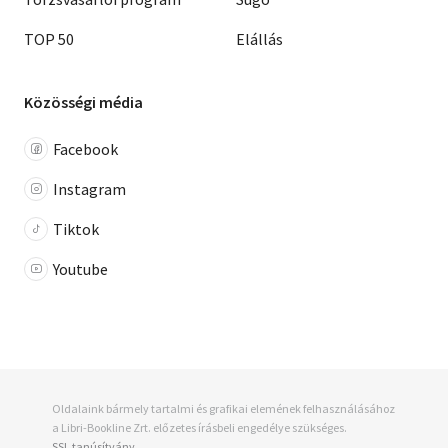
TOP 50
Elállás
Közösségi média
Facebook
Instagram
Tiktok
Youtube
Oldalaink bármely tartalmi és grafikai elemének felhasználásához
a Libri-Bookline Zrt. előzetes írásbeli engedélye szükséges.
SSL tanúsítvány