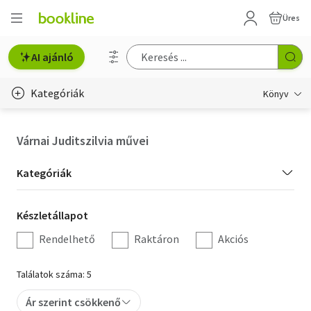
Üres
AI ajánló
Kategóriák
Könyv
Életmód, egészség
Várnai Juditszilvia művei
Erotika
Kategória
Kategóriák
Gyermek- és ifjúsági
szűrés
Készletállapot
Készletállapot
Hobbi, szabadidő
szűrés
Rendelhető
Raktáron
Akciós
Irodalom
Találatok száma: 5
Művészet
Ár szerint csökkenő
Szakkönyv