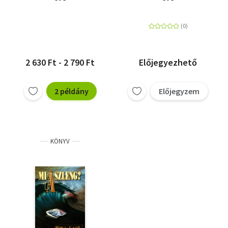
2 630 Ft - 2 790 Ft
Előjegyezhető
2 példány
Előjegyzem
KÖNYV