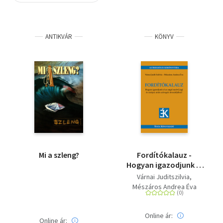
Szótár, nyelvkönyv
ANTIKVÁR
KÖNYV
Tankönyv, segédkönyv
Társadalomtudomány
Természettudomány
Történelem
Vallás
Mi a szleng?
Fordítókalauz -
Hogyan igazodjunk el
az angol nyelvű jogi és
Várnai Juditszilvia
európai uniós
Mészáros Andrea Éva
szövegek
útvesztőjében?
Online ár:
Online ár: