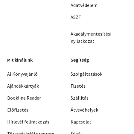
Adatvédelem
ÁSZF
Akadálymentesítési
nyilatkozat
Mit kínálunk
Segítség
AI Könyvajánló
Szolgáltatások
Ajándékkártyák
Fizetés
Bookline Reader
Szállítás
Előfizetés
Átvevőhelyek
Hírlevél feliratkozás
Kapcsolat
Törzsvásárlói program
Súgó