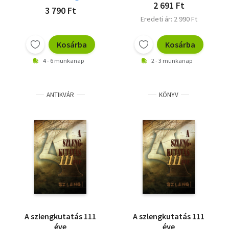
2 691 Ft
3 790 Ft
Eredeti ár: 2 990 Ft
Kosárba
Kosárba
4 - 6 munkanap
2 - 3 munkanap
ANTIKVÁR
KÖNYV
A szlengkutatás 111
A szlengkutatás 111
éve
éve