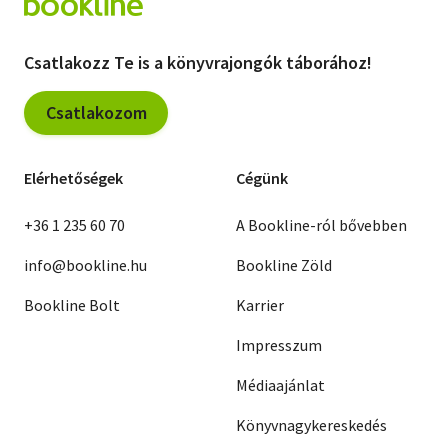
Csatlakozz Te is a könyvrajongók táborához!
Csatlakozom
Elérhetőségek
Cégünk
+36 1 235 60 70
A Bookline-ról bővebben
info@bookline.hu
Bookline Zöld
Bookline Bolt
Karrier
Impresszum
Médiaajánlat
Könyvnagykereskedés