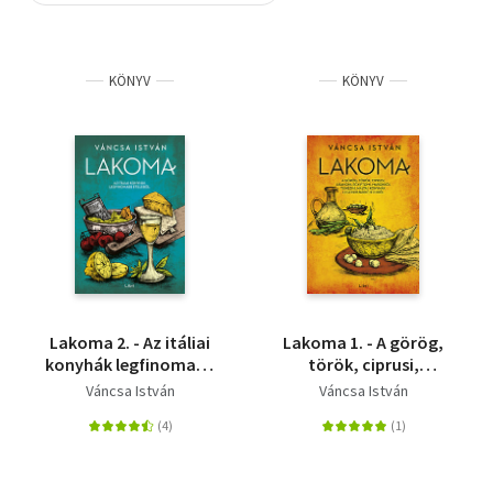
Szótár, nyelvkönyv
KÖNYV
KÖNYV
Tankönyv, segédkönyv
Társadalomtudomány
Természettudomány
Történelem
Vallás
Lakoma 2. - Az itáliai
Lakoma 1. - A görög,
konyhák legfinomabb
török, ciprusi,
ételeiből
libanoni, egyiptomi,
Váncsa István
Váncsa István
marokkói, tunéziai,
máltai konyhák
legfinomabb ételeiből