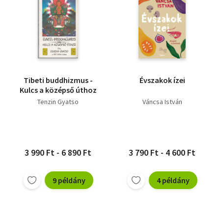
Tibeti buddhizmus -
Évszakok ízei
Kulcs a középső úthoz
Tenzin Gyatso
Váncsa István
3 990 Ft - 6 890 Ft
3 790 Ft - 4 600 Ft
9 példány
4 példány