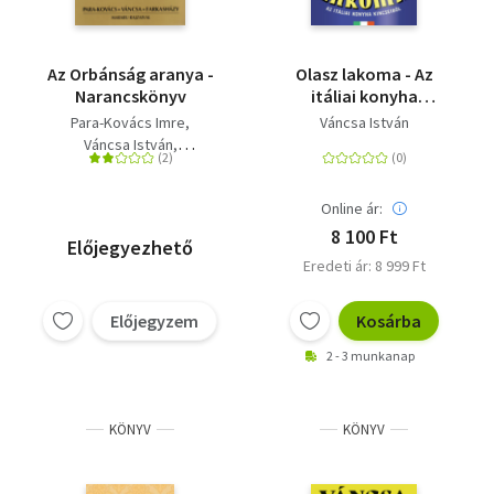
Az Orbánság aranya -
Olasz lakoma - Az
Narancskönyv
itáliai konyha
kincseiből
Para-Kovács Imre
Váncsa István
Váncsa István
Farkasházy Tivadar
Online ár:
8 100 Ft
Előjegyezhető
Eredeti ár: 8 999 Ft
Előjegyzem
Kosárba
2 - 3 munkanap
KÖNYV
KÖNYV