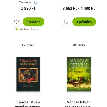
Online ár:
1 990 Ft
3 663 Ft - 4 490 Ft
Kosárba
3 példány
6 - 8 munkanap
ANTIKVÁR
ANTIKVÁR
Váncsa István
Váncsa István
szakácskönyve -
szakácskönyve -