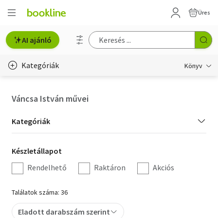
Üres
AI ajánló
Kategóriák
Könyv
Életmód, egészség
Váncsa István művei
Erotika
Kategória
Kategóriák
Gyermek- és ifjúsági
szűrés
Készletállapot
Készletállapot
Hobbi, szabadidő
szűrés
Rendelhető
Raktáron
Akciós
Irodalom
Találatok száma: 36
Művészet
Eladott darabszám szerint
Szakkönyv