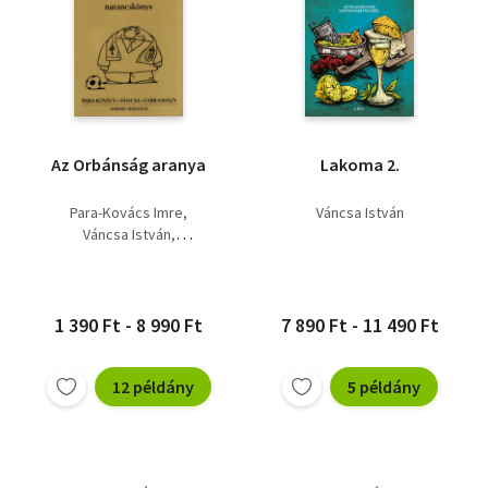
Az Orbánság aranya
Lakoma 2.
Para-Kovács Imre
Váncsa István
Váncsa István
Farkasházy Tivadar
1 390 Ft - 8 990 Ft
7 890 Ft - 11 490 Ft
12 példány
5 példány