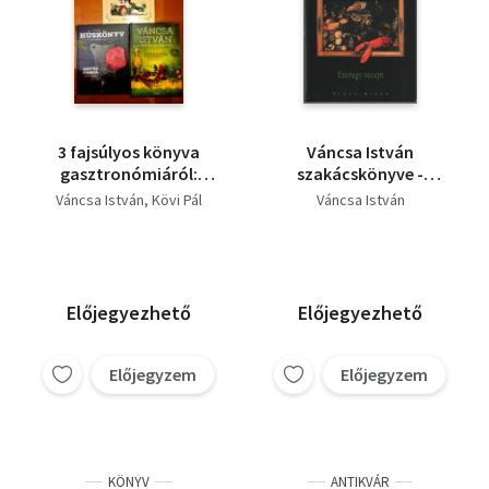
3 fajsúlyos könyva
Váncsa István
gasztronómiáról:
szakácskönyve -
Erdélyi lakoma,
Ezeregy+ recept
Váncsa István
Kövi Pál
Váncsa István
Ezeregy recept, A nagy
húskönyv
Előjegyezhető
Előjegyezhető
Előjegyzem
Előjegyzem
KÖNYV
ANTIKVÁR