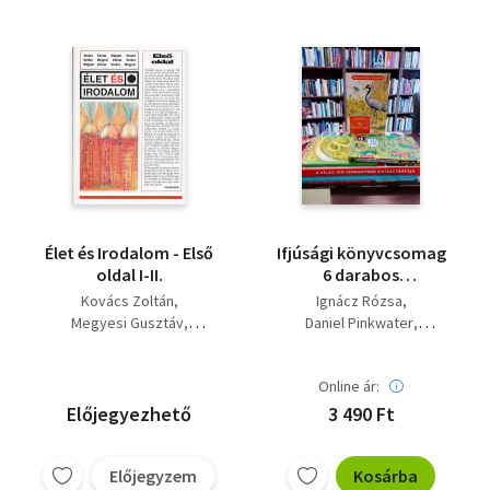
Élet és Irodalom - Első
Ifjúsági könyvcsomag
oldal I-II.
6 darabos
KÖNYVMENTŐ
Kovács Zoltán
Ignácz Rózsa
AJÁNLAT : Az utolsó
Megyesi Gusztáv
Daniel Pinkwater
daru, A titokzatos
Váncsa István
Michael Pollard
gyíkzenekar
Alison Jenkins
története, A Világ 100
Online ár:
John Malam
Váncsa István
Legnagyobb
Előjegyezhető
3 490 Ft
Katasztrófája,
Szalvétatechnika
kezdőknek és
Előjegyzem
Kosárba