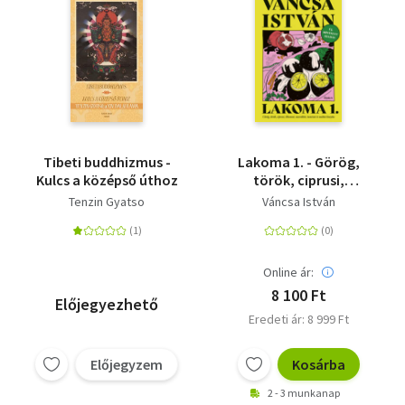
Tibeti buddhizmus -
Lakoma 1. - Görög,
Kulcs a középső úthoz
török, ciprusi,
libanoni, marokkói,
Tenzin Gyatso
Váncsa István
tunéziai és máltai
konyha
Online ár:
8 100 Ft
Előjegyezhető
Eredeti ár: 8 999 Ft
Előjegyzem
Kosárba
2 - 3 munkanap