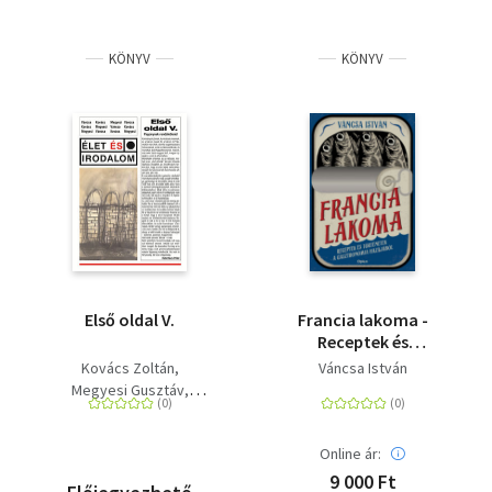
KÖNYV
KÖNYV
Első oldal V.
Francia lakoma -
Receptek és
történetek a
Kovács Zoltán
Váncsa István
gasztronómia
Megyesi Gusztáv
hazájából
Váncsa István
Online ár:
9 000 Ft