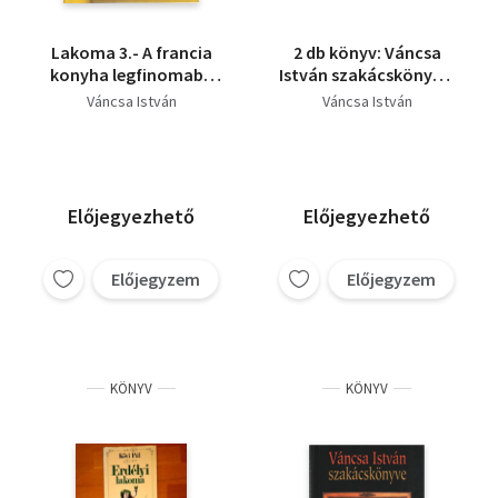
Lakoma 3.- A francia
2 db könyv: Váncsa
konyha legfinomabb
István szakácskönyve,
ételeiből (dedikált)
Lakoma
Váncsa István
Váncsa István
Előjegyezhető
Előjegyezhető
Előjegyzem
Előjegyzem
KÖNYV
KÖNYV