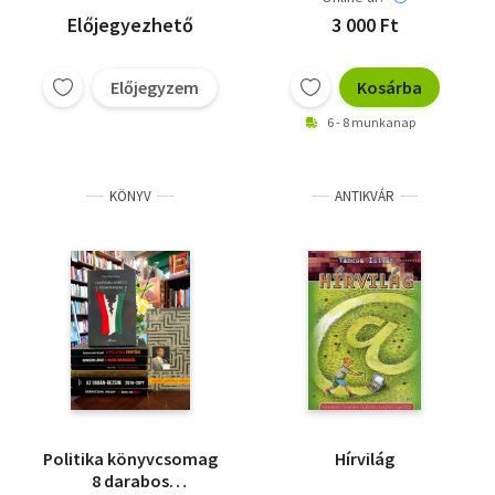
Előjegyezhető
3 000 Ft
Előjegyzem
Kosárba
6 - 8 munkanap
KÖNYV
ANTIKVÁR
Politika könyvcsomag
Hírvilág
8 darabos