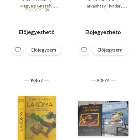
publicisztikáiból
narancskönyv, 2. Az
Megyesi Gusztáv
Farkasházy Tivadar
igazi Orbán Viktor 2 -
Váncsa István
Para-Kovács Imre
dedikált
Váncsa István
Előjegyezhető
Előjegyezhető
Előjegyzem
Előjegyzem
KÖNYV
KÖNYV