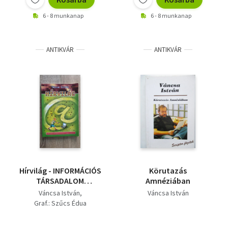
6 - 8 munkanap
6 - 8 munkanap
ANTIKVÁR
ANTIKVÁR
Hírvilág - INFORMÁCIÓS
Körutazás
TÁRSADALOM
Amnéziában
KICSIKNEK ÉS NAGYON-
Váncsa István
Váncsa István
NAGYOKNAK - Váncsa
Graf.: Szűcs Édua
István