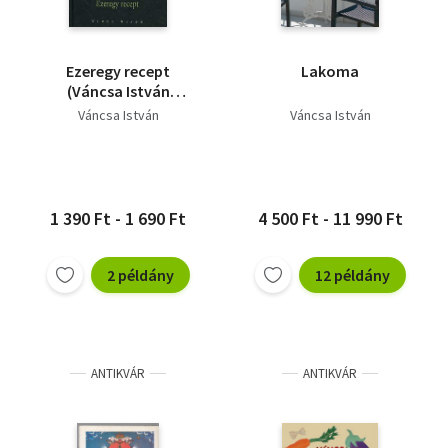
Ezeregy recept
Lakoma
(Váncsa István
szakácskönyve)
Váncsa István
Váncsa István
1 390 Ft - 1 690 Ft
4 500 Ft - 11 990 Ft
2 példány
12 példány
ANTIKVÁR
ANTIKVÁR