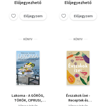
Előjegyezhető
Előjegyezhető
Előjegyzem
Előjegyzem
KÖNYV
KÖNYV
Lakoma - A GÖRÖG,
Évszakok ízei -
TÖRÖK, CIPRUSI,
Receptek és
LIBANONI, MAROKKÓI,
történetek
Váncsa István
Váncsa István