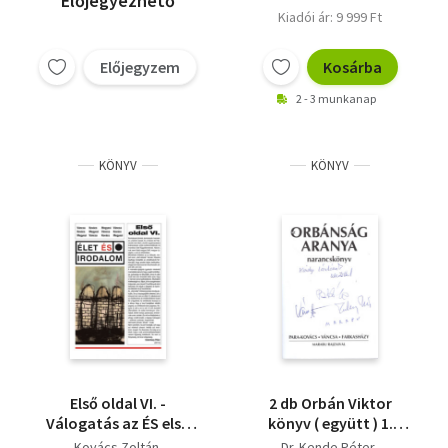
Előjegyezhető
Kiadói ár: 9 999 Ft
Előjegyzem
Kosárba
2 - 3 munkanap
KÖNYV
KÖNYV
Első oldal VI. -
2 db Orbán Viktor
Válogatás az ÉS első
könyv ( együtt ) 1.
oldalas
Orbánság aranya -
Kovács Zoltán
Dr. Kende Péter