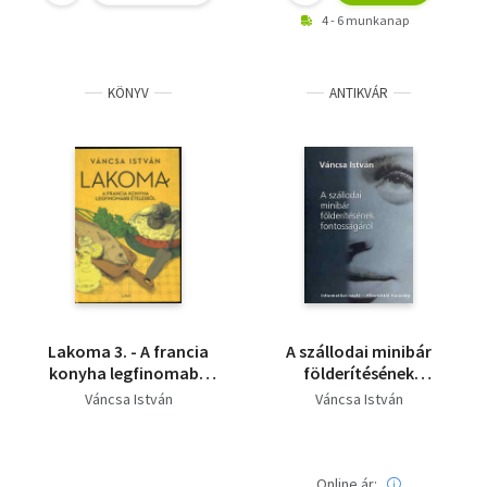
haladóknak,
4 - 6 munkanap
Eltemetett kincsek,
Hírvilág
KÖNYV
ANTIKVÁR
Lakoma 3. - A francia
A szállodai minibár
konyha legfinomabb
földerítésének
ételeiből
fontosságáról
Váncsa István
Váncsa István
Online ár: