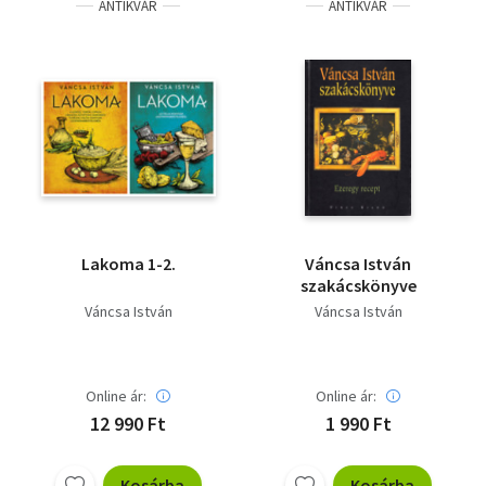
ANTIKVÁR
ANTIKVÁR
Lakoma 1-2.
Váncsa István
szakácskönyve
Váncsa István
Váncsa István
Online ár:
Online ár:
12 990 Ft
1 990 Ft
Kosárba
Kosárba