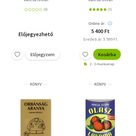
TUNÉZIAI ÉS MÁLTAI
KONYHÁK
LEGFINOMABB
ÉTELEIBŐL
Online ár:
5 400 Ft
Előjegyezhető
Eredeti ár: 5 999 Ft
Előjegyzem
Kosárba
2 - 3 munkanap
KÖNYV
KÖNYV