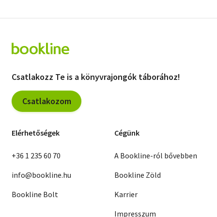
Csatlakozz Te is a könyvrajongók táborához!
Csatlakozom
Elérhetőségek
Cégünk
+36 1 235 60 70
A Bookline-ról bővebben
info@bookline.hu
Bookline Zöld
Bookline Bolt
Karrier
Impresszum