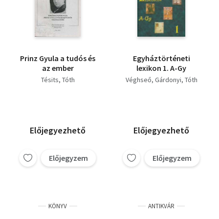
Prinz Gyula a tudós és
Egyháztörténeti
az ember
lexikon 1. A-Gy
Tésits
Tóth
Véghseő
Gárdonyi
Tóth
Előjegyezhető
Előjegyezhető
Előjegyzem
Előjegyzem
KÖNYV
ANTIKVÁR