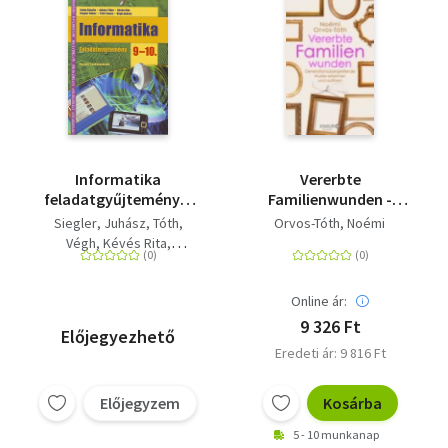
Informatika
Vererbte
feladatgyűjtemény a
Familienwunden -
középiskolák 9-10.
Generationsübergreifende
Siegler
Juhász
Tóth
Orvos-Tóth, Noémi
évfolyama számára
Muster erkennen und
Végh
Kévés Rita
auflösen
Jónás Ilona
Online ár:
9 326 Ft
Előjegyezhető
Eredeti ár: 9 816 Ft
Előjegyzem
Kosárba
5 - 10 munkanap