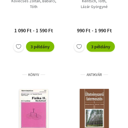
Kövecses Zoltán
Babarci
Kentsch
Tóth
Tóth
Lázár Györgyné
1 090 Ft - 1 590 Ft
990 Ft - 1 990 Ft
3 példány
3 példány
KÖNYV
ANTIKVÁR