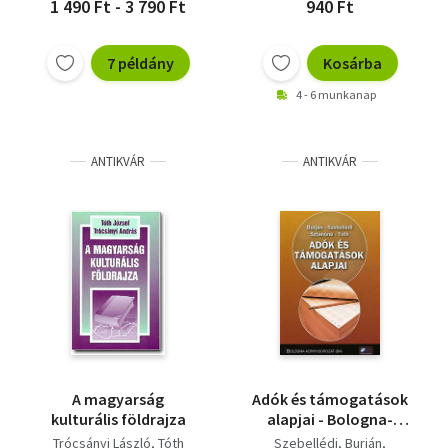
1 490 Ft - 3 790 Ft
940 Ft
7 példány
Kosárba
4 - 6 munkanap
ANTIKVÁR
ANTIKVÁR
A magyarság
Adók és támogatások
kulturális földrajza
alapjai - Bologna-
könyvsorozat (BA)
Trócsányi László
Tóth
Szebellédi
Burján