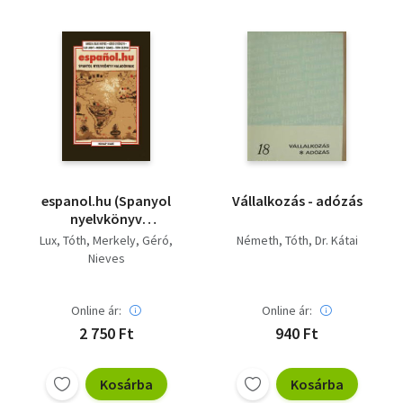
espanol.hu (Spanyol
Vállalkozás - adózás
nyelvkönyv
haladóknak)
Lux
Tóth
Merkely
Géró
Németh
Tóth
Dr. Kátai
Nieves
Online ár:
Online ár:
2 750 Ft
940 Ft
Kosárba
Kosárba