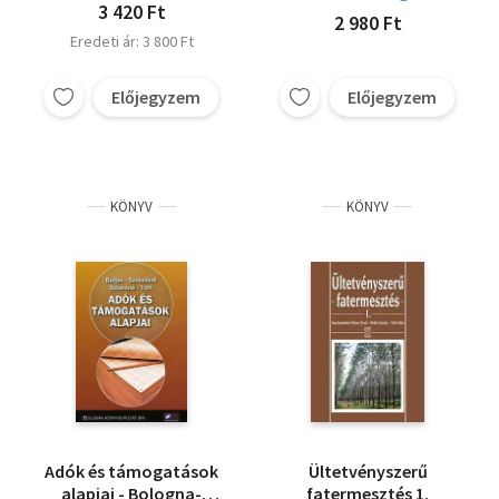
RÖPLABDÁZÁS
3 420 Ft
2 980 Ft
Eredeti ár: 3 800 Ft
Előjegyzem
Előjegyzem
KÖNYV
KÖNYV
Adók és támogatások
Ültetvényszerű
alapjai - Bologna-
fatermesztés 1.