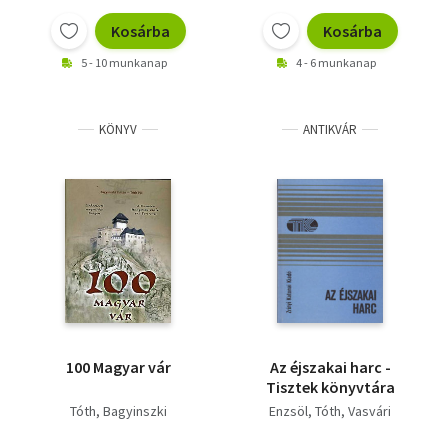
Kosárba
Kosárba
5 - 10 munkanap
4 - 6 munkanap
KÖNYV
ANTIKVÁR
100 Magyar vár
Az éjszakai harc -
Tisztek könyvtára
Tóth
Bagyinszki
Enzsöl
Tóth
Vasvári