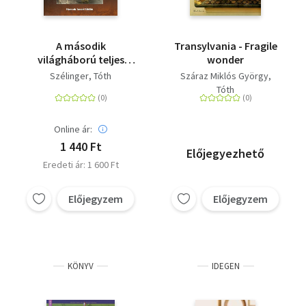
A második
Transylvania - Fragile
világháború teljes
wonder
története 18. -
Szélinger
Tóth
Száraz Miklós György
Küzdelem
Tóth
Magyarországért
Online ár:
1 440 Ft
Előjegyezhető
Eredeti ár: 1 600 Ft
Előjegyzem
Előjegyzem
KÖNYV
IDEGEN