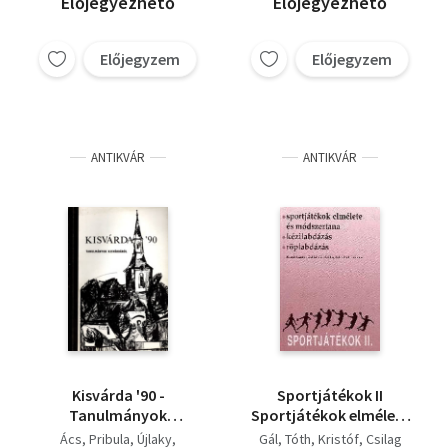
Előjegyezhető
Előjegyezhető
Előjegyzem
Előjegyzem
ANTIKVÁR
ANTIKVÁR
Kisvárda '90 -
Sportjátékok II
Tanulmányok
Sportjátékok elmélete
Kisvárdáról
és módszertana. NT-
Ács
Pribula
Újlaky
Gál
Tóth
Kristóf
Csilag