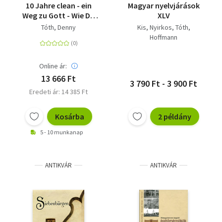
10 Jahre clean - ein
Magyar nyelvjárások
Weg zu Gott - Wie Du
XLV
von der Sucht zur
Tóth, Denny
Kis
Nyirkos
Tóth
Suche nach Hause
Hoffmann
kommst
Online ár:
13 666 Ft
3 790 Ft - 3 900 Ft
Eredeti ár: 14 385 Ft
Kosárba
2 példány
5 - 10 munkanap
ANTIKVÁR
ANTIKVÁR