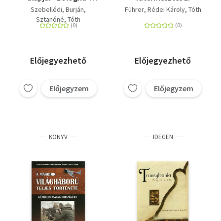
könyvsorozat (BA)
Szebellédi
Burján
Führer
Rédei Károly
Tóth
Sztanóné
Tóth
Előjegyezhető
Előjegyezhető
Előjegyzem
Előjegyzem
KÖNYV
IDEGEN