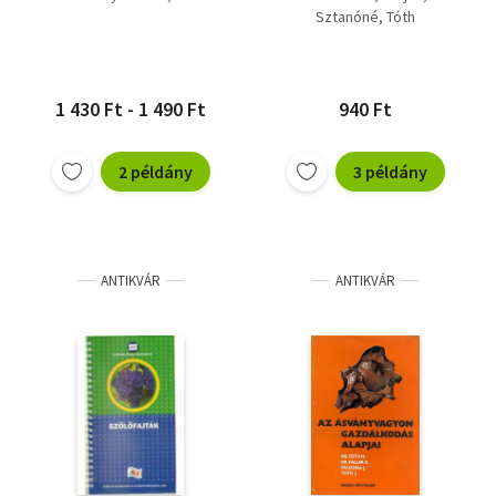
Sztanóné
Tóth
1 430 Ft - 1 490 Ft
940 Ft
2 példány
3 példány
ANTIKVÁR
ANTIKVÁR