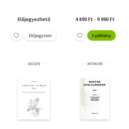
Előjegyezhető
4 890 Ft - 9 990 Ft
Előjegyzem
5 példány
IDEGEN
ANTIKVÁR