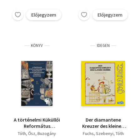
Előjegyzem
Előjegyzem
KÖNYV
IDEGEN
A történelmi Küküllői
Der diamantene
Református
Kreuzer des kleinen
Egyházmegye
Hahnes
Tóth
Ősz
Buzogány
Fuchs
Szebenyi
Tóth
egyházközségeinek...