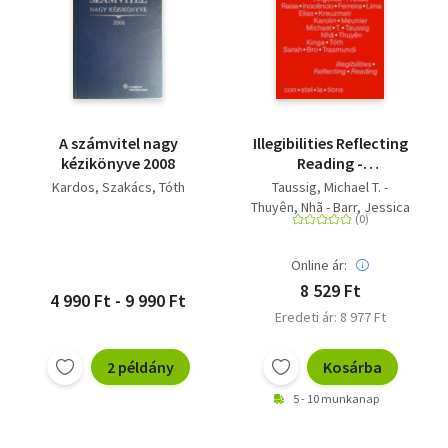
A számvitel nagy
Illegibilities Reflecting
kézikönyve 2008
Reading -
con·stel·la·tions 03
Kardos
Szakács
Tóth
Taussig, Michael T. -
Thuyên, Nhã - Barr, Jessica
- Howe, Sharon - Draesner,
Ulrike - Tóth, Kinga -
Online ár:
Kreuzmair, Elias - Lima,
Raisa Inocêncio Ferreira -
8 529 Ft
4 990 Ft - 9 990 Ft
Freitas, Angélica - Bausch,
Eredeti ár: 8 977 Ft
Barbara - Trasmundi, Sarah
Bro - Coch, Charlotte -
2 példány
Kosárba
Meunier, Karolin
5 - 10 munkanap