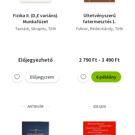
Fizika II. (D,E variáns).
Ültetvényszerű
Munkafüzet
fatermesztés 1.
Tasnádi
Skrapits
Tóth
Führer
Rédei Károly
Tóth
Előjegyezhető
2 790 Ft - 3 490 Ft
Előjegyzem
6 példány
ANTIKVÁR
IDEGEN