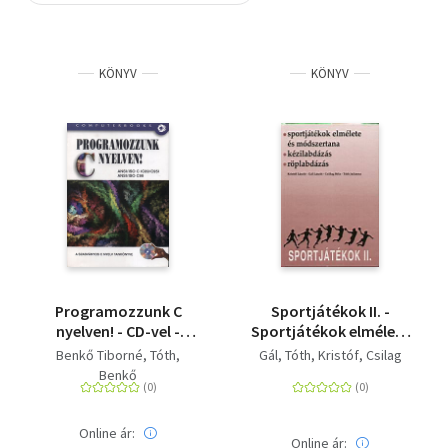
Szótár, nyelvkönyv
KÖNYV
KÖNYV
Tankönyv, segédkönyv
Társadalomtudomány
Természettudomány
Történelem
Vallás
Programozzunk C
Sportjátékok II. -
nyelven! - CD-vel -
Sportjátékok elmélete
Kezdőknek -
és módszertana. -
Benkő Tiborné
Tóth
Gál
Tóth
Kristóf
Csilag
középhaladóknak - CD
SPORTJÁTÉKOK
Benkő
melléklettel
ELMÉLETE ÉS
MÓDSZERTANA -
KÉZILABDÁZÁS -
Online ár:
Online ár: