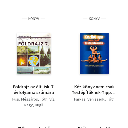
KÖNYV
KÖNYV
Földrajz az ált. isk. 7.
Kézikönyv nem csak
évfolyama számára
Testépítőknek-Tippek,
edzéstervek, tanácsok
Füsi
Mészáros
Tóth
Víz
Farkas
Vén szerk.
Tóth
a sport minden
Nagy
Rugli
ágában, kezdőknek és
haladóknak