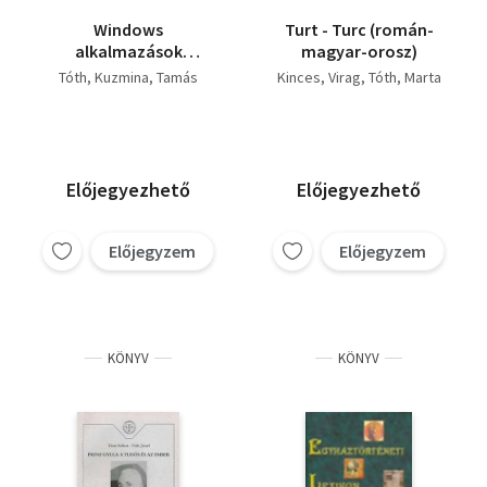
Windows
Turt - Turc (román-
alkalmazások
magyar-orosz)
fejlesztése C++ Buider
Tóth
Kuzmina
Tamás
Kinces
Virag
Tóth
Marta
6 rendszerben - e-
könyv
Előjegyezhető
Előjegyezhető
Előjegyzem
Előjegyzem
KÖNYV
KÖNYV