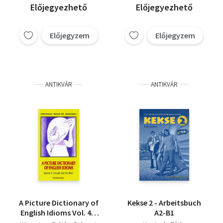
Előjegyezhető
Előjegyezhető
Előjegyzem
Előjegyzem
ANTIKVÁR
ANTIKVÁR
A Picture Dictionary of
Kekse 2 - Arbeitsbuch
English Idioms Vol. 4. -
A2-B1
Thought and Mind