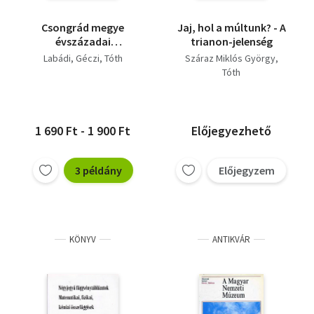
Csongrád megye
Jaj, hol a múltunk? - A
évszázadai
trianon-jelenség
(történelmi
Labádi
Géczi
Tóth
Száraz Miklós György
olvasókönyv) II.
Tóth
1 690 Ft - 1 900 Ft
Előjegyezhető
3 példány
Előjegyzem
KÖNYV
ANTIKVÁR