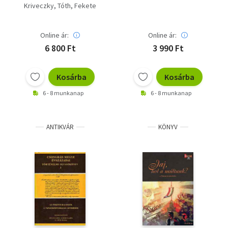
42457/1 - 4.
Kriveczky
Tóth
Fekete
Átdolgozott
Online ár:
Online ár:
6 800 Ft
3 990 Ft
Kosárba
Kosárba
6 - 8 munkanap
6 - 8 munkanap
ANTIKVÁR
KÖNYV