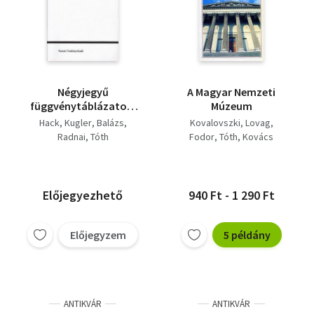
Négyjegyű
A Magyar Nemzeti
függvénytáblázatok.
Múzeum
Matematikai, fizikai,
Hack
Kugler
Balázs
Kovalovszki
Lovag
kémiai összef.
Radnai
Tóth
Fodor
Tóth
Kovács
Előjegyezhető
940 Ft - 1 290 Ft
Előjegyzem
5 példány
ANTIKVÁR
ANTIKVÁR