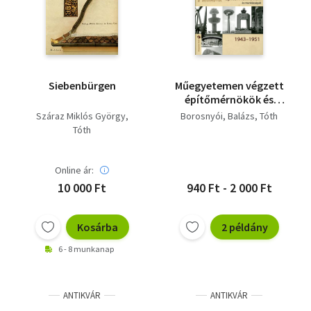
Siebenbürgen
Műegyetemen végzett
építőmérnökök és
munkásságuk 1943-
Száraz Miklós György
Borosnyói
Balázs
Tóth
1951
Tóth
Online ár:
10 000 Ft
940 Ft - 2 000 Ft
Kosárba
2 példány
6 - 8 munkanap
ANTIKVÁR
ANTIKVÁR