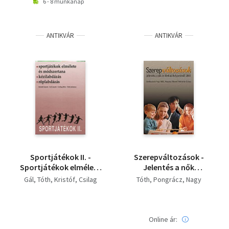
6 - 8 munkanap
ANTIKVÁR
ANTIKVÁR
Sportjátékok II. -
Szerepváltozások -
Sportjátékok elmélete
Jelentés a nők
és módszertana.
helyzetéről 2001
Gál
Tóth
Kristóf
Csilag
Tóth
Pongrácz
Nagy
Online ár: