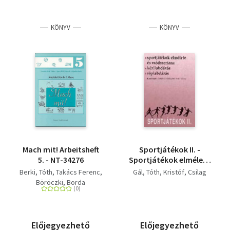
KÖNYV
KÖNYV
Mach mit! Arbeitsheft
Sportjátékok II. -
5. - NT-34276
Sportjátékok elmélete
és módszertana ...
Berki
Tóth
Takács Ferenc
Gál
Tóth
Kristóf
Csilag
Böröczki
Borda
Előjegyezhető
Előjegyezhető