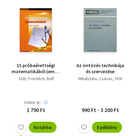
15 próbaérettségi
Az öntözés technikája
matematikából (emelt
és szervezése
szint - írásbeli)
Tóth
Fröchlich
Ruff
Mihályfalvi
Csávás
Tóth
Online ár:
1 790 Ft
990 Ft - 3 200 Ft
Kosárba
5 példány