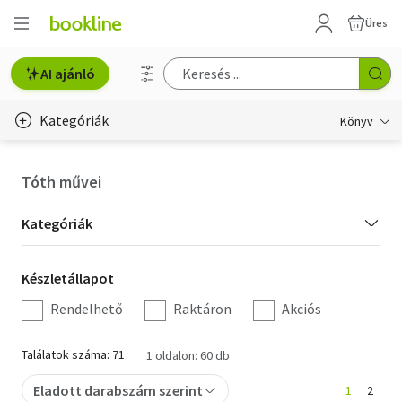
Üres
AI ajánló
Kategóriák
Könyv
Életmód, egészség
Tóth művei
Erotika
Kategória
Kategóriák
Gyermek- és ifjúsági
szűrés
Készletállapot
Készletállapot
Hobbi, szabadidő
szűrés
Rendelhető
Raktáron
Akciós
Irodalom
Találatok száma: 71
1 oldalon: 60 db
Művészet
Eladott darabszám szerint
1
2
Szakkönyv