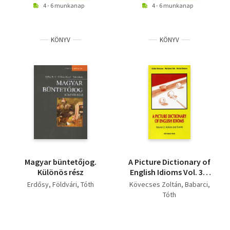
4 - 6 munkanap
4 - 6 munkanap
KÖNYV
KÖNYV
Magyar büntetőjog.
A Picture Dictionary of
Különös rész
English Idioms Vol. 3. -
Actions and Events
Erdősy
Földvári
Tóth
Kövecses Zoltán
Babarci
Tóth