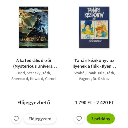
A katedrális őrzői
Tanári kézikönyv az
(Mysterious Universe
Ilyenek a fiúk - Ilyenek
antológia)
a lányok című
Brod
Stansky
Tóth
Szabó
Frank Júlia
Tóth
tankönyvhöz
Sheenard
Howard
Cornel
Vágner
Dr. Száraz
Előjegyezhető
1 790 Ft - 2 420 Ft
Előjegyzem
3 példány