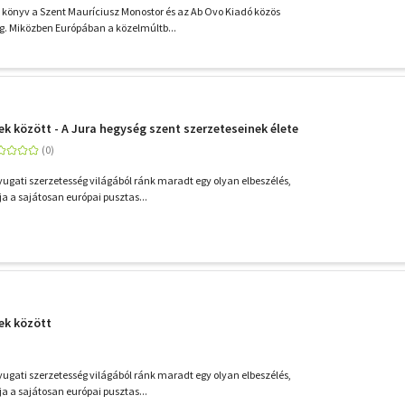
könyv a Szent Mauríciusz Monostor és az Ab Ovo Kiadó közös
g. Miközben Európában a közelmúltb...
k között - A Jura hegység szent szerzeteseinek élete
nyugati szerzetesség világából ránk maradt egy olyan elbeszélés,
a a sajátosan európai pusztas...
ek között
nyugati szerzetesség világából ránk maradt egy olyan elbeszélés,
a a sajátosan európai pusztas...