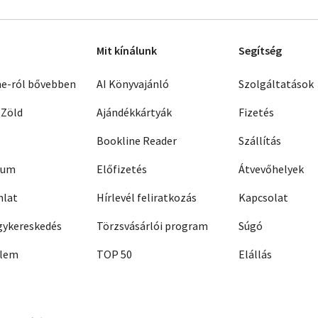
Mit kínálunk
Segítség
ne-ról bővebben
AI Könyvajánló
Szolgáltatások
 Zöld
Ajándékkártyák
Fizetés
Bookline Reader
Szállítás
zum
Előfizetés
Átvevőhelyek
nlat
Hírlevél feliratkozás
Kapcsolat
ykereskedés
Törzsvásárlói program
Súgó
elem
TOP 50
Elállás