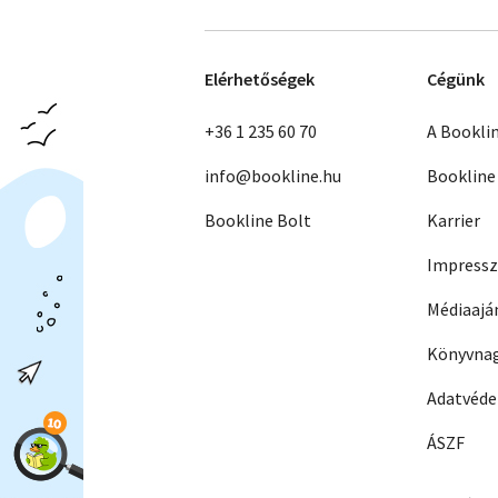
Elérhetőségek
Cégünk
+36 1 235 60 70
A Bookli
info@bookline.hu
Bookline
Bookline Bolt
Karrier
Impress
Médiaajá
Könyvnag
Adatvéd
ÁSZF