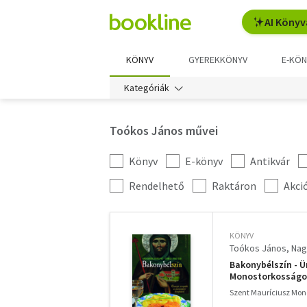
AI Könyv
KÖNYV
GYEREKKÖNYV
E-KÖN
Kategóriák
Toókos János művei
Könyv
E-könyv
Antikvár
Kategória
szűrés
További
Rendelhető
Raktáron
Akci
szűrők
KÖNYV
Toókos János
Nag
Bakonybélszín - Ü
Monostorkosságok
Szent Mauríciusz Mono