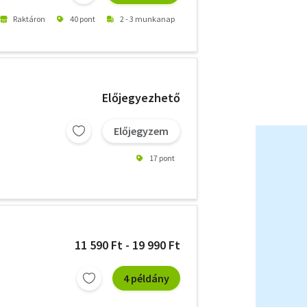
Raktáron
40 pont
2 - 3 munkanap
Előjegyezhető
Előjegyzem
17 pont
11 590 Ft - 19 990 Ft
4 példány