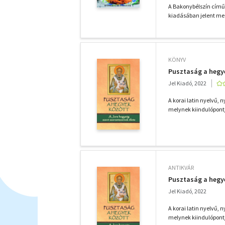
A Bakonybélszín című 
kiadásában jelent me
KÖNYV
Pusztaság a hegye
Jel Kiadó, 2022
A korai latin nyelvű, 
melynek kiindulópontj
ANTIKVÁR
Pusztaság a hegy
Jel Kiadó, 2022
A korai latin nyelvű, 
melynek kiindulópontj