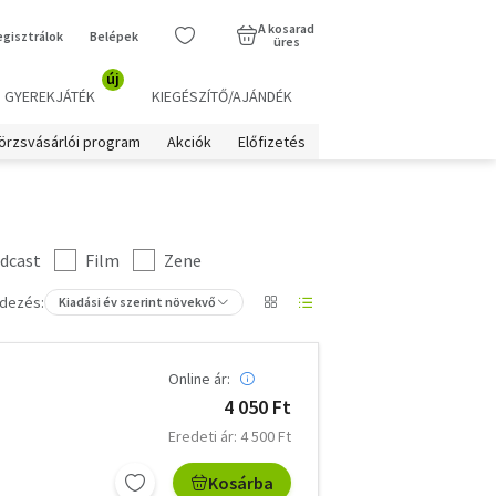
A kosarad
egisztrálok
Belépek
üres
új
GYEREKJÁTÉK
KIEGÉSZÍTŐ/AJÁNDÉK
örzsvásárlói program
Akciók
Előfizetés
dcast
Film
Zene
dezés:
Kiadási év szerint növekvő
Online ár:
4 050 Ft
Eredeti ár: 4 500 Ft
Kosárba