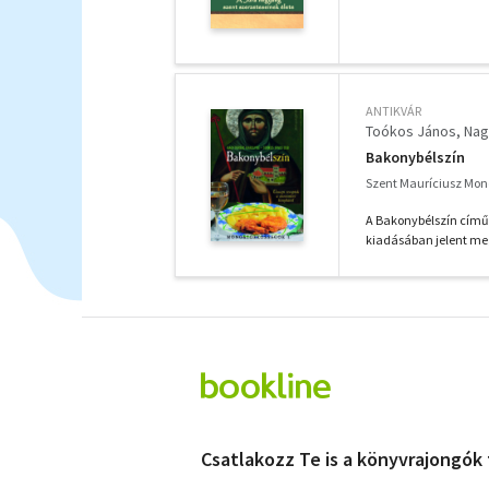
ANTIKVÁR
Toókos János
Nag
Bakonybélszín
Szent Mauríciusz Mono
A Bakonybélszín című 
kiadásában jelent me
Csatlakozz Te is a könyvrajongók