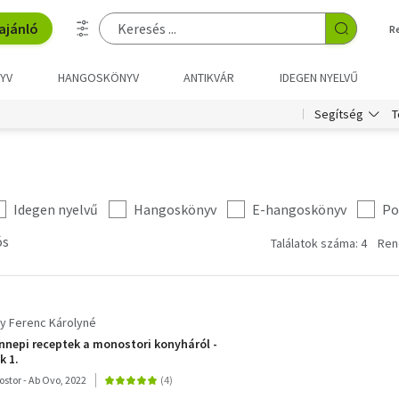
ajánló
R
YV
HANGOSKÖNYV
ANTIKVÁR
IDEGEN NYELVŰ
T
Segítség
Idegen nyelvű
Hangoskönyv
E-hangoskönyv
Po
ós
Találatok száma: 4
Ren
y Ferenc Károlyné
nnepi receptek a monostori konyháról -
 1.
stor - Ab Ovo, 2022