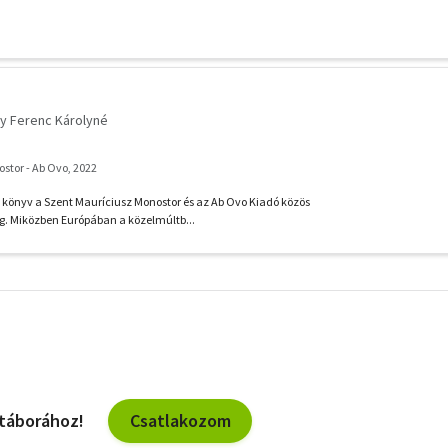
y Ferenc Károlyné
stor - Ab Ovo, 2022
könyv a Szent Mauríciusz Monostor és az Ab Ovo Kiadó közös
g. Miközben Európában a közelmúltb...
További
szűrők
Csatlakozom
 táborához!