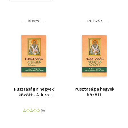
Szótár, nyelvkönyv
KÖNYV
ANTIKVÁR
Tankönyv, segédkönyv
Társadalomtudomány
Természettudomány
Történelem
Vallás
Pusztaság a hegyek
Pusztaság a hegyek
között - A Jura
között
hegység szent
szerzeteseinek élete