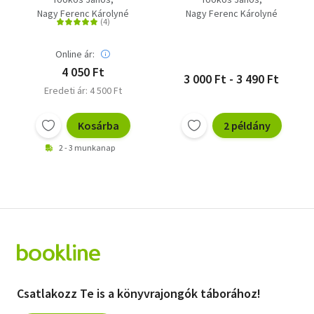
- Monostorkosságok
Nagy Ferenc Károlyné
Nagy Ferenc Károlyné
1.
Online ár:
4 050 Ft
3 000 Ft - 3 490 Ft
Eredeti ár: 4 500 Ft
Kosárba
2 példány
2 - 3 munkanap
Csatlakozz Te is a könyvrajongók táborához!