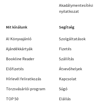
Akadálymentesítési
nyilatkozat
Mit kínálunk
Segítség
AI Könyvajánló
Szolgáltatások
Ajándékkártyák
Fizetés
Bookline Reader
Szállítás
Előfizetés
Átvevőhelyek
Hírlevél feliratkozás
Kapcsolat
Törzsvásárlói program
Súgó
TOP 50
Elállás