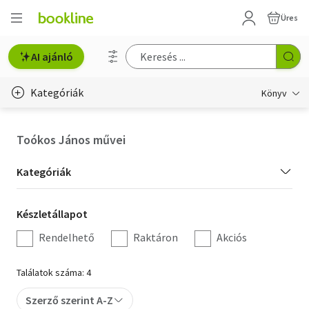
Üres
AI ajánló
Kategóriák
Könyv
Életmód, egészség
Toókos János művei
Erotika
Kategória
Kategóriák
Gyermek- és ifjúsági
szűrés
Készletállapot
Készletállapot
Hobbi, szabadidő
szűrés
Rendelhető
Raktáron
Akciós
Irodalom
Találatok száma: 4
Művészet
Szerző szerint A-Z
Szakkönyv