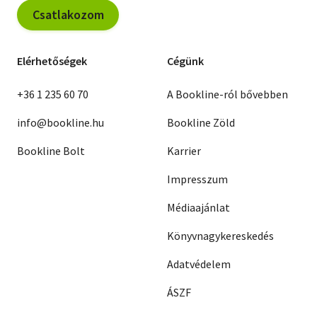
Csatlakozom
Elérhetőségek
Cégünk
+36 1 235 60 70
A Bookline-ról bővebben
info@bookline.hu
Bookline Zöld
Bookline Bolt
Karrier
Impresszum
Médiaajánlat
Könyvnagykereskedés
Adatvédelem
ÁSZF