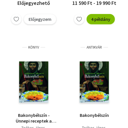
Előjegyezhető
11 590 Ft - 19 990 Ft
Előjegyzem
4 példány
KÖNYV
ANTIKVÁR
Bakonybélszín -
Bakonybélszín
Ünnepi receptek a
monostori konyháról
Toókos János
Toókos János