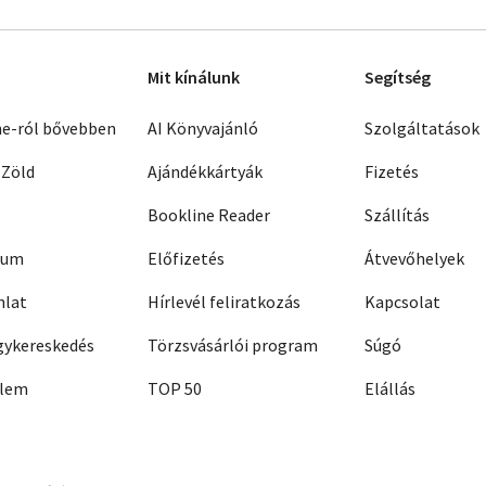
Mit kínálunk
Segítség
ne-ról bővebben
AI Könyvajánló
Szolgáltatások
 Zöld
Ajándékkártyák
Fizetés
Bookline Reader
Szállítás
zum
Előfizetés
Átvevőhelyek
nlat
Hírlevél feliratkozás
Kapcsolat
ykereskedés
Törzsvásárlói program
Súgó
elem
TOP 50
Elállás