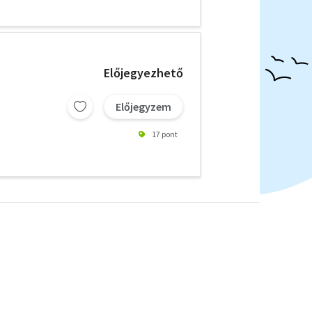
Előjegyezhető
Előjegyzem
17 pont