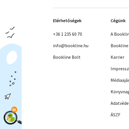
Elérhetőségek
Cégünk
+36 1 235 60 70
A Bookli
info@bookline.hu
Bookline
Bookline Bolt
Karrier
Impress
Médiaajá
Könyvnag
Adatvéd
ÁSZF