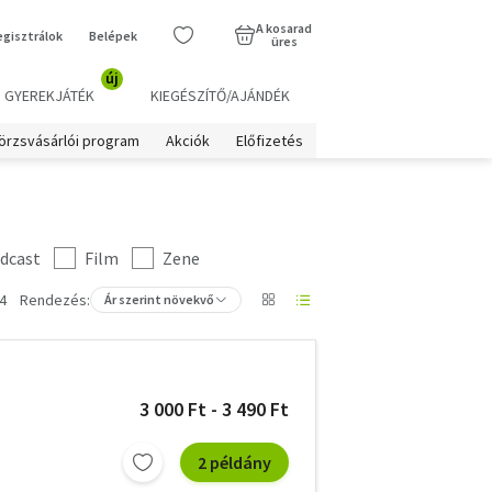
A kosarad
egisztrálok
Belépek
üres
új
GYEREKJÁTÉK
KIEGÉSZÍTŐ/AJÁNDÉK
örzsvásárlói program
Akciók
Előfizetés
dcast
Film
Zene
4
Rendezés:
Ár szerint növekvő
3 000 Ft - 3 490 Ft
2 példány