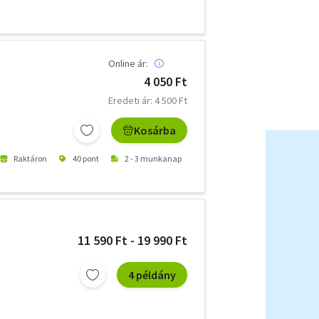
Online ár:
4 050 Ft
Eredeti ár: 4 500 Ft
Kosárba
Raktáron
40 pont
2 - 3 munkanap
11 590 Ft - 19 990 Ft
4 példány