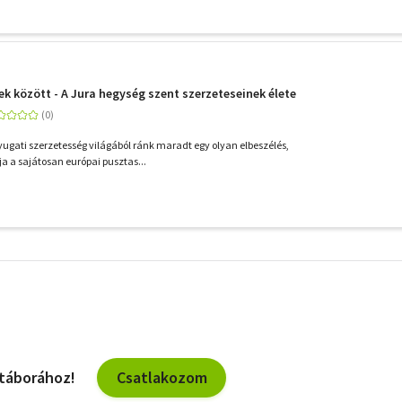
k között - A Jura hegység szent szerzeteseinek élete
nyugati szerzetesség világából ránk maradt egy olyan elbeszélés,
a a sajátosan európai pusztas...
További
szűrők
Csatlakozom
 táborához!