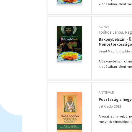
kiadásában jelent me
KÖNYV
Toókos János
Nag
Bakonybélszín - Ü
Monostorkosságok
Szent Mauríciusz Mono
A Bakonybélszín című 
kiadásában jelent me
ANTIKVÁR
Pusztaság a hegy
Jel Kiadó, 2022
A korai latin nyelvű, 
melynek kiindulópontj