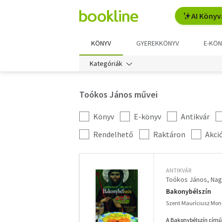
AI Könyv
KÖNYV
GYEREKKÖNYV
E-KÖN
Kategóriák
Toókos János művei
Könyv
E-könyv
Antikvár
Kategória
szűrés
További
Rendelhető
Raktáron
Akci
szűrők
ANTIKVÁR
Toókos János
Nag
Bakonybélszín
Szent Mauríciusz Mono
A Bakonybélszín című 