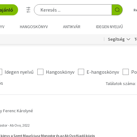
ajánló
R
YV
HANGOSKÖNYV
ANTIKVÁR
IDEGEN NYELVŰ
T
Segítség
Idegen nyelvű
Hangoskönyv
E-hangoskönyv
Po
ós
Találatok száma: 
y Ferenc Károlyné
stor - Ab Ovo, 2022
könyv a Szent Mauríciusz Monostor és az Ab Ovo Kiadó közös