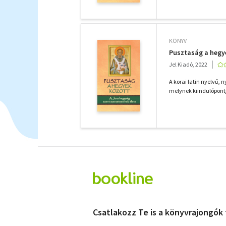
KÖNYV
Pusztaság a hegye
Jel Kiadó, 2022
A korai latin nyelvű, 
melynek kiindulópontj
Csatlakozz Te is a könyvrajongók