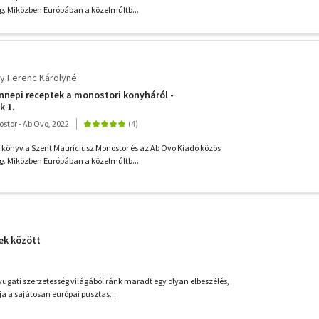
g. Miközben Európában a közelmúltb...
y Ferenc Károlyné
nnepi receptek a monostori konyháról -
 1.
stor - Ab Ovo, 2022
könyv a Szent Mauríciusz Monostor és az Ab Ovo Kiadó közös
g. Miközben Európában a közelmúltb...
ek között
nyugati szerzetesség világából ránk maradt egy olyan elbeszélés,
a a sajátosan európai pusztas...