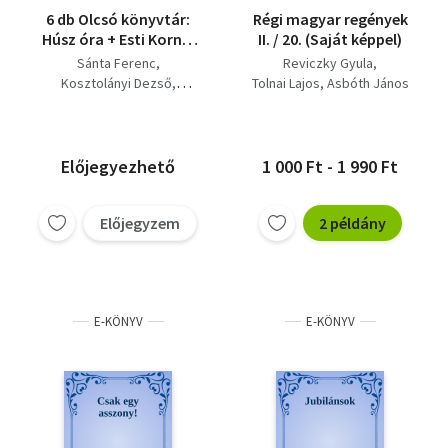
6 db Olcsó könyvtár:
Régi magyar regények
Húsz óra + Esti Kornél
II. / 20. (Saját képpel)
+ Erdély aranykora +
Sánta Ferenc
Reviczky Gyula
Tyúkleves +
Kosztolányi Dezső
Tolnai Lajos
Asbóth János
Jubilánsok - A Kéry
Jókai Mór
család + Sárga rózsa
Móricz Zsigmond
Tolnai Lajos
Előjegyezhető
1 000 Ft - 1 990 Ft
Előjegyzem
2 példány
E-KÖNYV
E-KÖNYV