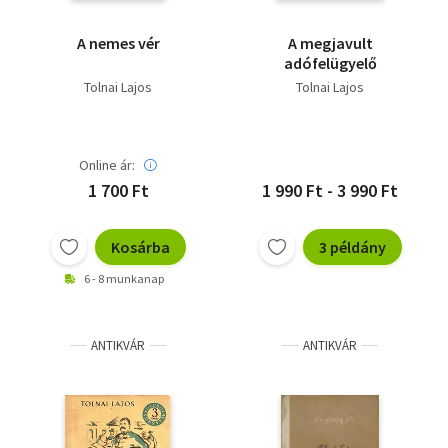
A nemes vér
A megjavult
adófelügyelő
Tolnai Lajos
Tolnai Lajos
Online ár:
1 700 Ft
1 990 Ft - 3 990 Ft
Kosárba
3 példány
6 - 8 munkanap
ANTIKVÁR
ANTIKVÁR