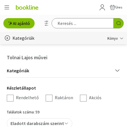
Üres
AI ajánló
Kategóriák
Könyv
Életmód, egészség
Tolnai Lajos művei
Erotika
Kategória
Kategóriák
Gyermek- és ifjúsági
szűrés
Készletállapot
Készletállapot
Hobbi, szabadidő
szűrés
Rendelhető
Raktáron
Akciós
Irodalom
Találatok száma: 59
Művészet
Eladott darabszám szerint
Szakkönyv