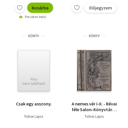
Kosárba
Előjegyzem
Perceken belül
KÖNYV
KÖNYV
Csak egy asszony.
A nemes vér I-II. - Révai
féle Salon-Könyvtár (I.
kiadás)
Tolnai Lajos
Tolnai Lajos