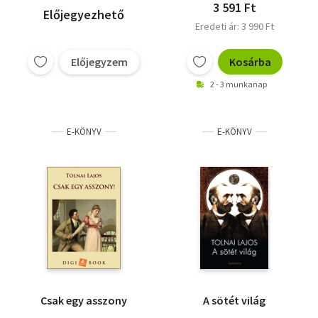
3 591 Ft
Előjegyezhető
Eredeti ár: 3 990 Ft
Előjegyzem
Kosárba
2 - 3 munkanap
E-KÖNYV
E-KÖNYV
Csak egy asszony
A sötét világ