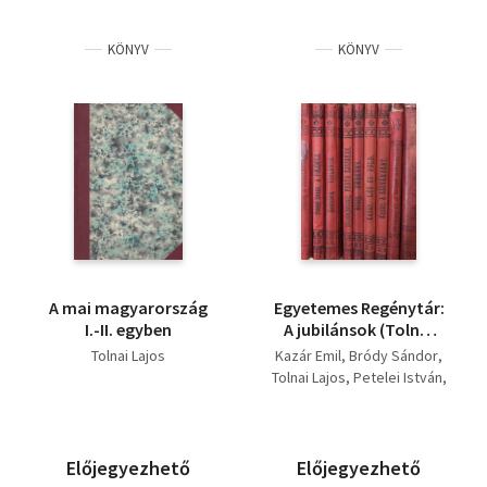
KÖNYV
KÖNYV
A mai magyarország
Egyetemes Regénytár:
I.-II. egyben
A jubilánsok (Tolnai
Lajos), A fülemile
Tolnai Lajos
Kazár Emil
Bródy Sándor
(Petelei István),
Tolnai Lajos
Petelei István
Violanta (Eckstein
Eckstein Ernő
Ernő), Fehér Éjszakák
Dosztojevszkij M. Tódor
(Dosztojevszkij),
Malonyay Dezső
Emberek (Bródy
M.B. Crocker
Előjegyezhető
Előjegyezhető
Sándor), Lég és föld