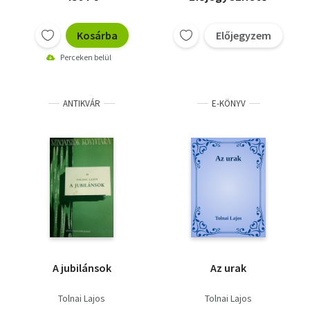
Kosárba
Előjegyzem
Perceken belül
ANTIKVÁR
E-KÖNYV
A jubilánsok
Az urak
Tolnai Lajos
Tolnai Lajos