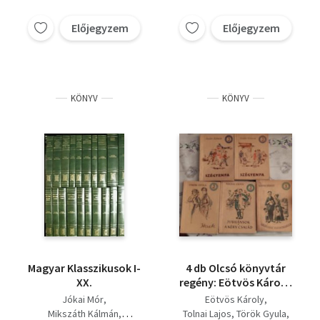
(Kazár Emil), A
szivárvány (Kazár
Előjegyzem
Előjegyzem
Emil), A tartodi
medvehajtás
(Malonyay Dezső)
KÖNYV
KÖNYV
Magyar Klasszikusok I-
4 db Olcsó könyvtár
XX.
regény: Eötvös Károly:
Házassági
Jókai Mór
Eötvös Károly
viszontagságok-
Mikszáth Kálmán
Tolnai Lajos
Török Gyula