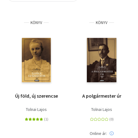
Szótár, nyelvkönyv
KÖNYV
KÖNYV
Tankönyv, segédkönyv
Társadalomtudomány
Természettudomány
Történelem
Vallás
Új föld, új szerencse
A polgármester úr
Tolnai Lajos
Tolnai Lajos
Online ár: