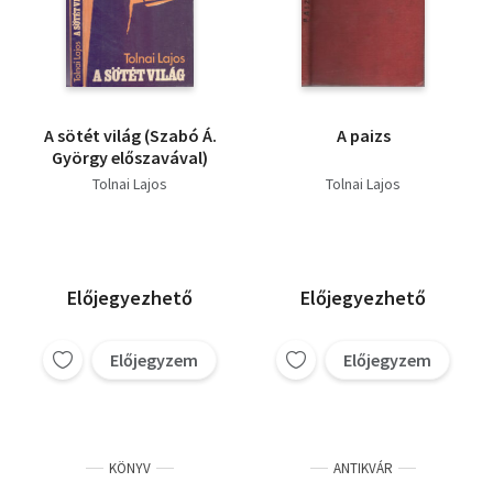
A sötét világ (Szabó Á.
A paizs
György előszavával)
Tolnai Lajos
Tolnai Lajos
Előjegyezhető
Előjegyezhető
Előjegyzem
Előjegyzem
KÖNYV
ANTIKVÁR