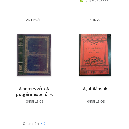
6 - 8 munkanap
ANTIKVÁR
KÖNYV
A nemes vér / A
A jubilánsok
polgármester úr -
díszkiadás |
Tolnai Lajos
Tolnai Lajos
Online ár: