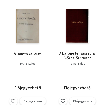
A nagy-gyárosék
A báróné ténsasszony
(Kőrösfői Kriesch
Aladár 15 képével)
Tolnai Lajos
Tolnai Lajos
Előjegyezhető
Előjegyezhető
Előjegyzem
Előjegyzem