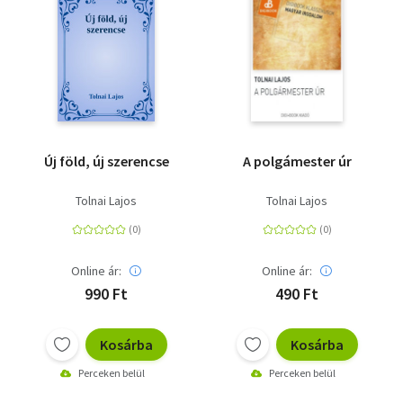
Új föld, új szerencse
A polgámester úr
Tolnai Lajos
Tolnai Lajos
Online ár:
Online ár:
990 Ft
490 Ft
Kosárba
Kosárba
Perceken belül
Perceken belül