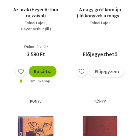
Az urak (Heyer Arthur
A nagy gróf komája
rajzaival)
(Jó könyvek a magyar
nép számára 38.)
Tolnai Lajos
Tolnai Lajos
Heyer Arthur (ill.)
Online ár:
3 590 Ft
Előjegyezhető
Kosárba
Előjegyzem
6 - 8 munkanap
KÖNYV
KÖNYV