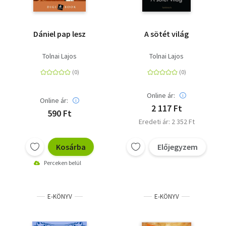
Dániel pap lesz
A sötét világ
Tolnai Lajos
Tolnai Lajos
Online ár:
Online ár:
2 117 Ft
590 Ft
Eredeti ár: 2 352 Ft
Kosárba
Előjegyzem
Perceken belül
E-KÖNYV
E-KÖNYV