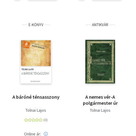
E-KÖNYV
ANTIKVÁR
A báróné ténsasszony
A nemes vér-A
polgármester úr
Tolnai Lajos
Tolnai Lajos
Online ár: