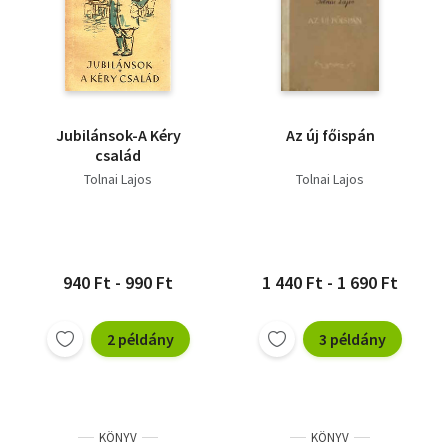
Jubilánsok-A Kéry
Az új főispán
család
Tolnai Lajos
Tolnai Lajos
940 Ft - 990 Ft
1 440 Ft - 1 690 Ft
2 példány
3 példány
KÖNYV
KÖNYV