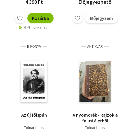
4 390 Ft
Előjegyezhető
Kosárba
Előjegyzem
6 - 8 munkanap
E-KÖNYV
ANTIKVÁR
Az új főispán
A nyomorék - Rajzok a
falusi életből
Tolnai Lajos
Tolnai Lajos