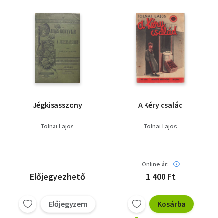
Jégkisasszony
A Kéry család
Tolnai Lajos
Tolnai Lajos
Online ár:
Előjegyezhető
1 400 Ft
Előjegyzem
Kosárba