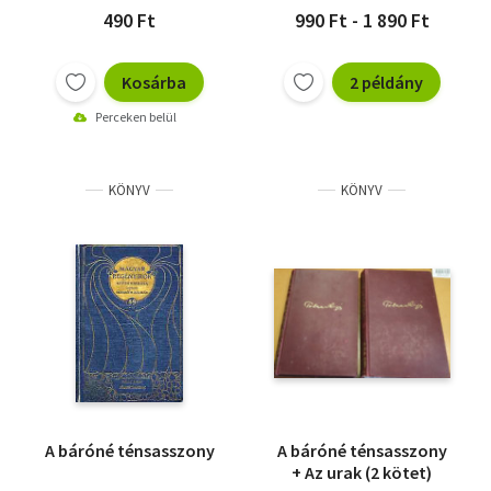
490 Ft
990 Ft - 1 890 Ft
Kosárba
2 példány
Perceken belül
KÖNYV
KÖNYV
A báróné ténsasszony
A báróné ténsasszony
+ Az urak (2 kötet)