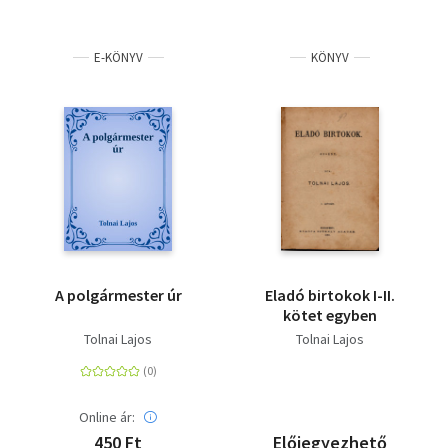
E-KÖNYV
KÖNYV
A polgármester úr
Eladó birtokok I-II.
kötet egyben
Tolnai Lajos
Tolnai Lajos
Online ár:
450 Ft
Előjegyezhető