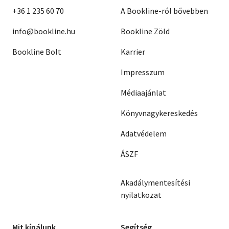
+36 1 235 60 70
A Bookline-ról bővebben
info@bookline.hu
Bookline Zöld
Bookline Bolt
Karrier
Impresszum
Médiaajánlat
Könyvnagykereskedés
Adatvédelem
ÁSZF
Akadálymentesítési
nyilatkozat
Mit kínálunk
Segítség