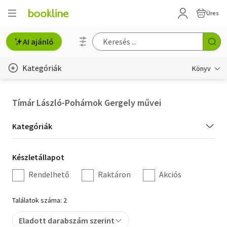
Üres
AI ajánló
Kategóriák
Könyv
Életmód, egészség
Tímár László-Pohárnok Gergely művei
Erotika
Kategória
Kategóriák
Gyermek- és ifjúsági
szűrés
Készletállapot
Készletállapot
Hobbi, szabadidő
szűrés
Rendelhető
Raktáron
Akciós
Irodalom
Találatok száma: 2
Művészet
Eladott darabszám szerint
Szakkönyv