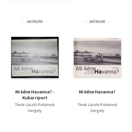
Szótár, nyelvkönyv
ANTIKVÁR
ANTIKVÁR
Tankönyv, segédkönyv
Társadalomtudomány
Természettudomány
Történelem
Vallás
Mi kéne Havanna? -
Mi kéne Havanna?
Kubai riport
Tímár László-Pohárnok
Tímár László-Pohárnok
Gergely
Gergely