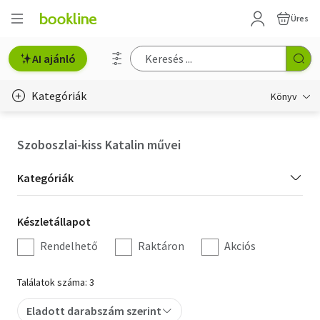
Üres
AI ajánló
Kategóriák
Könyv
Életmód, egészség
Szoboszlai-kiss Katalin művei
Erotika
Kategória
Kategóriák
Gyermek- és ifjúsági
szűrés
Készletállapot
Készletállapot
Hobbi, szabadidő
szűrés
Rendelhető
Raktáron
Akciós
Irodalom
Találatok száma: 3
Művészet
Eladott darabszám szerint
Szakkönyv