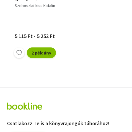
Szoboszlai-kiss Katalin
5 115 Ft - 5 252 Ft
2 példány
Csatlakozz Te is a könyvrajongók táborához!