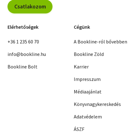
Csatlakozom
Elérhetőségek
Cégünk
+36 1 235 60 70
A Bookline-ról bővebben
info@bookline.hu
Bookline Zöld
Bookline Bolt
Karrier
Impresszum
Médiaajánlat
Könyvnagykereskedés
Adatvédelem
ÁSZF