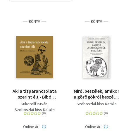
Szótár, nyelvkönyv
KÖNYV
KÖNYV
Tankönyv, segédkönyv
Társadalomtudomány
Természettudomány
Történelem
Vallás
Aki a tízparancsolata
Miről beszélek, amikor
szerint élt - Bibó
a görögökről beszélek
István emlékezete
- Tanulmányok az
Kukorelli István
Szoboszlai-kiss Katalin
athéni demokráciáról,
Szoboszlai-kiss Katalin
filozófiáról,
boldogságról
Online ár:
Online ár: