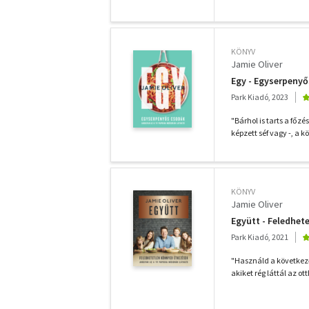
KÖNYV
Jamie Oliver
Egy - Egyserpeny
Park Kiadó, 2023
"Bárhol is tarts a főz
képzett séf vagy -, a kö
KÖNYV
Jamie Oliver
Együtt - Feledhet
Park Kiadó, 2021
"Használd a következő
akiket rég láttál az o