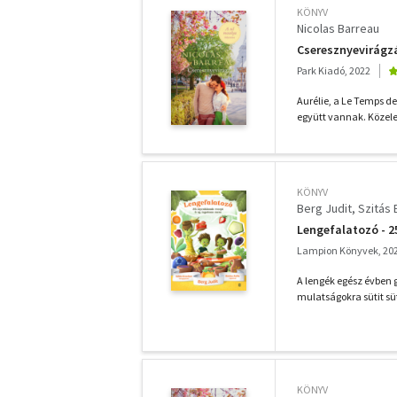
KÖNYV
Nicolas Barreau
Cseresznyevirágz
Park Kiadó, 2022
Aurélie, a Le Temps de
együtt vannak. Közeled
KÖNYV
Berg Judit
Szitás
Lengefalatozó - 2
Lampion Könyvek, 20
A lengék egész évben g
mulatságokra sütit süt
KÖNYV