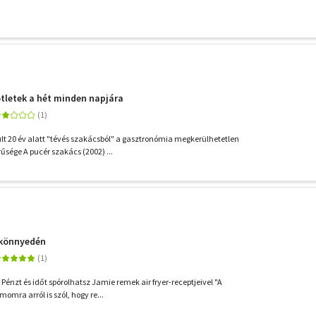
ötletek a hét minden napjára
lt 20 év alatt "tévés szakácsból" a gasztronómia megkerülhetetlen
űsége A pucér szakács (2002) ...
k könnyedén
Pénzt és időt spórolhatsz Jamie remek air fryer-receptjeivel "A
mra arról is szól, hogy re...