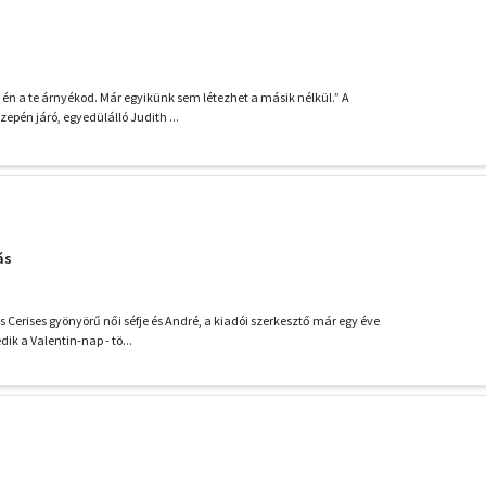
 én a te árnyékod. Már egyikünk sem létezhet a másik nélkül.” A
epén járó, egyedülálló Judith ...
ás
s Cerises gyönyörű női séfje és André, a kiadói szerkesztő már egy éve
ik a Valentin-nap - tö...