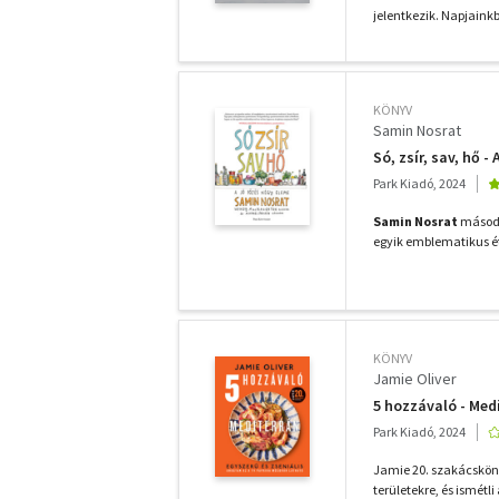
jelentkezik. Napjaink
KÖNYV
Samin Nosrat
Só, zsír, sav, hő -
Park Kiadó, 2024
Samin Nosrat
másodé
egyik emblematikus ét
KÖNYV
Jamie Oliver
5 hozzávaló - Med
Park Kiadó, 2024
Jamie 20. szakácsköny
területekre, és ismétli