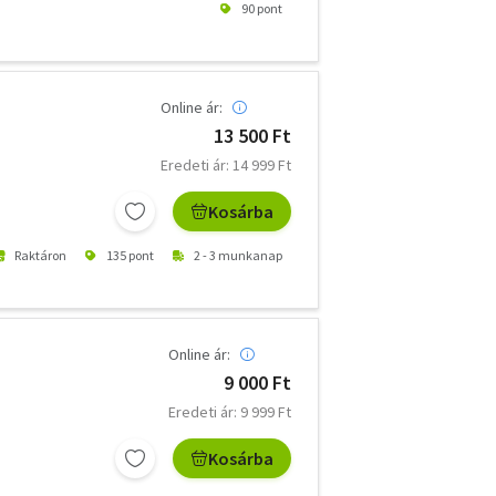
90 pont
Online ár:
13 500 Ft
Eredeti ár: 14 999 Ft
Kosárba
Raktáron
135 pont
2 - 3 munkanap
Online ár:
9 000 Ft
Eredeti ár: 9 999 Ft
Kosárba