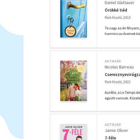
Daniel Glattauer
Örökké tiéd
Park Kiadó, 2013
Te vagy az én fényem,
harmincas éveinek köz
ANTIKVÁR
Nicolas Barreau
Cseresznyevirágz
Park Kiadó, 2022
Aurélie, a Le Temps de
együtt vannak. Közeled
ANTIKVÁR
Jamie Oliver
7-féle