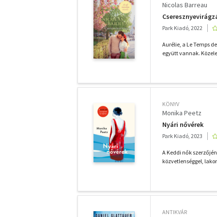
Nicolas Barreau
Cseresznyevirágzá
Park Kiadó, 2022
Aurélie, a Le Temps de
együtt vannak. Közeled
KÖNYV
Monika Peetz
Nyári nővérek
Park Kiadó, 2023
A Keddi nők szerzőjéne
közvetlenséggel, lako
ANTIKVÁR