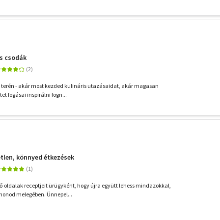
ős csodák
és terén - akár most kezded kulináris utazásaidat, akár magasan
tet fogásai inspirálni fogn...
etlen, könnyed étkezések
 oldalak receptjeit ürügyként, hogy újra együtt lehess mindazokkal,
tthonod melegében. Ünnepel...