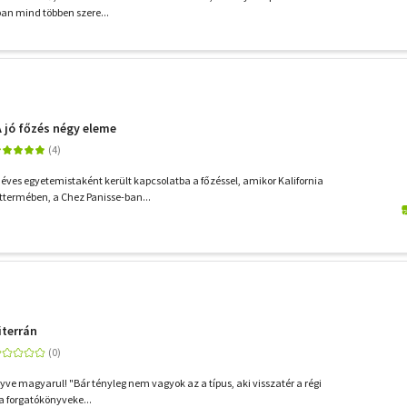
ban mind többen szere...
 A jó főzés négy eleme
ves egyetemistaként került kapcsolatba a főzéssel, amikor Kalifornia
termében, a Chez Panisse-ban...
iterrán
ve magyarul! "Bár tényleg nem vagyok az a típus, aki visszatér a régi
 a forgatókönyveke...