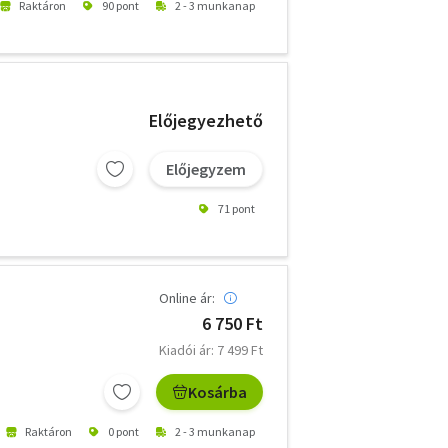
Raktáron
90 pont
2 - 3 munkanap
Előjegyezhető
Előjegyzem
71 pont
Online ár:
6 750 Ft
Kiadói ár: 7 499 Ft
Kosárba
Raktáron
0 pont
2 - 3 munkanap