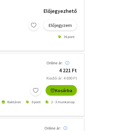
Előjegyezhető
Előjegyzem
36 pont
Online ár:
4 221 Ft
Kiadói ár: 4 690 Ft
Kosárba
Raktáron
0 pont
2 - 3 munkanap
Online ár: