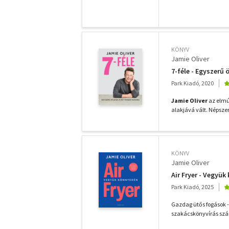
KÖNYV
Jamie Oliver
7-féle - Egyszerű 
Park Kiadó, 2020
Jamie Oliver
az elmú
alakjává vált. Népszer
KÖNYV
Jamie Oliver
Air Fryer - Vegyü
Park Kiadó, 2025
Gazdag ütős fogások - 
szakácskönyvírás számo