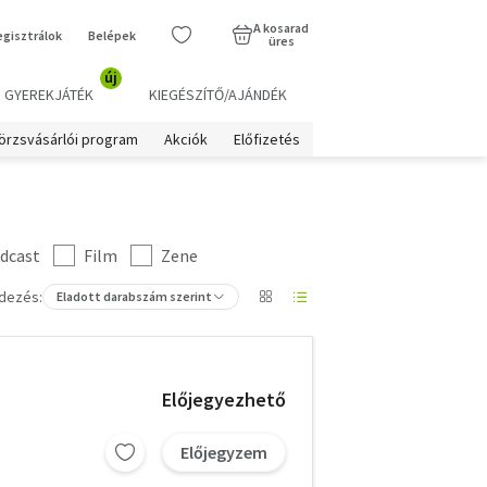
A kosarad
egisztrálok
Belépek
üres
új
GYEREKJÁTÉK
KIEGÉSZÍTŐ/AJÁNDÉK
örzsvásárlói program
Akciók
Előfizetés
dcast
Film
Zene
dezés:
Eladott darabszám szerint
Előjegyezhető
Előjegyzem