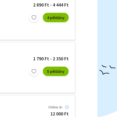
2 890 Ft - 4 444 Ft
4 példány
1 790 Ft - 2 350 Ft
5 példány
Online ár:
12 000 Ft