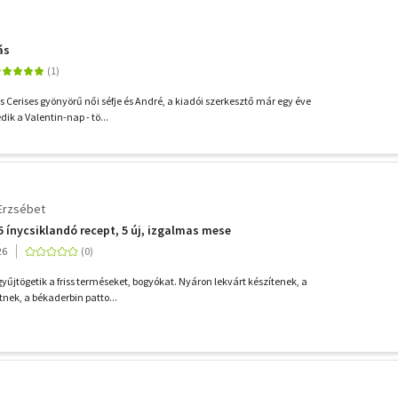
ás
s Cerises gyönyörű női séfje és André, a kiadói szerkesztő már egy éve
ik a Valentin-nap - tö...
 Erzsébet
5 ínycsiklandó recept, 5 új, izgalmas mese
26
yűjtögetik a friss terméseket, bogyókat. Nyáron lekvárt készítenek, a
nek, a békaderbin patto...