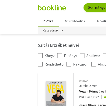
AI Könyv
KÖNYV
GYEREKKÖNYV
E-KÖN
Kategóriák
Szitás Erzsébet művei
Könyv
E-könyv
Antikvár
Kategória
szűrés
További
Rendelhető
Raktáron
Akci
szűrők
KÖNYV
Jamie Oliver
Vega - Könnyű és 
Park Kiadó, 2022
Jamie Oliver
- a nemz