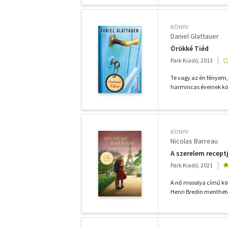
KÖNYV
Daniel Glattauer
Örökké Tiéd
Park Kiadó, 2013
Te vagy az én fényem,
harmincas éveinek köz
KÖNYV
Nicolas Barreau
A szerelem receptj
Park Kiadó, 2021
A nő mosolya című kö
Henri Bredin menthetet