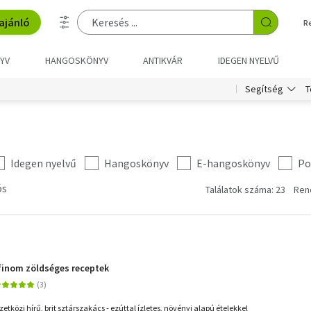
ajánló
R
YV
HANGOSKÖNYV
ANTIKVÁR
IDEGEN NYELVŰ
T
Segítség
Idegen nyelvű
Hangoskönyv
E-hangoskönyv
Po
ós
Találatok száma: 23
Ren
finom zöldséges receptek
etközi hírű, brit sztárszakács - ezúttal ízletes, növényi alapú ételekkel