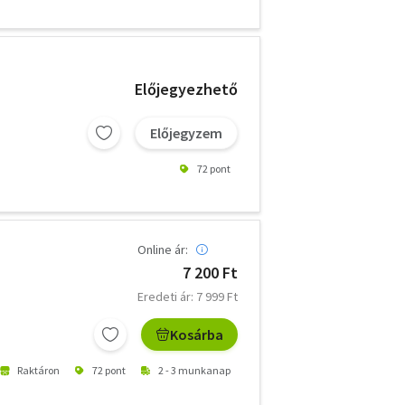
Előjegyezhető
Előjegyzem
72 pont
Online ár:
7 200 Ft
Eredeti ár: 7 999 Ft
Kosárba
Raktáron
72 pont
2 - 3 munkanap