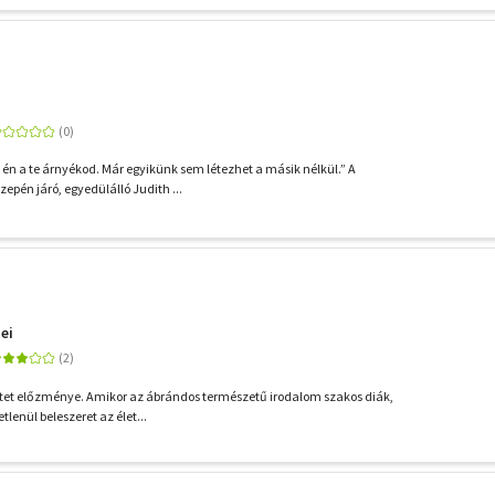
 én a te árnyékod. Már egyikünk sem létezhet a másik nélkül.” A
epén járó, egyedülálló Judith ...
ei
tet előzménye. Amikor az ábrándos természetű irodalom szakos diák,
lenül beleszeret az élet...