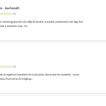
s - kartonált
s Cerises gyönyörű női séfje és André, a kiadói szerkesztő már egy éve
ik a Valentin-nap - tö...
k új regénye Szerelem és rivalizálás, bűntudat és vezeklés - nyers
nikus humorral és megkap...