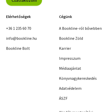
Csatlakozom
Elérhetőségek
Cégünk
+36 1 235 60 70
A Bookline-ról bővebben
info@bookline.hu
Bookline Zöld
Bookline Bolt
Karrier
Impresszum
Médiaajánlat
Könyvnagykereskedés
Adatvédelem
ÁSZF