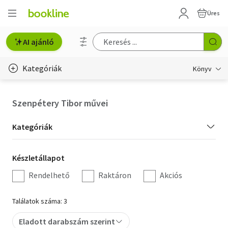
Üres
AI ajánló
Kategóriák
Könyv
Életmód, egészség
Szenpétery Tibor művei
Erotika
Kategória
Kategóriák
Gyermek- és ifjúsági
szűrés
Készletállapot
Készletállapot
Hobbi, szabadidő
szűrés
Rendelhető
Raktáron
Akciós
Irodalom
Találatok száma: 3
Művészet
Eladott darabszám szerint
Szakkönyv