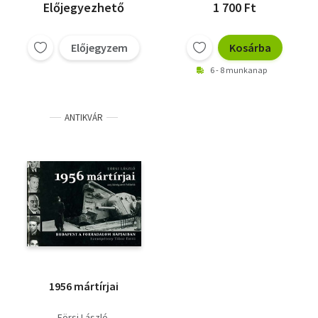
Előjegyezhető
1 700 Ft
Előjegyzem
Kosárba
6 - 8 munkanap
ANTIKVÁR
1956 mártírjai
Eörsi László