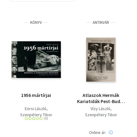
Szótár, nyelvkönyv
KÖNYV
ANTIKVÁR
Tankönyv, segédkönyv
Társadalomtudomány
Természettudomány
Történelem
Vallás
1956 mártírjai
Atlaszok Hermák
Kariatidák Pest-Buda-
Óbuda házainak
Eörsi László
Vízy László
homlokzatán
Szenpétery Tibor
Szenpétery Tibor
Online ár: