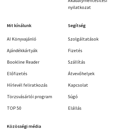
Akadálymentesítési
nyilatkozat
Mit kínálunk
Segítség
AI Könyvajánló
Szolgáltatások
Ajándékkártyák
Fizetés
Bookline Reader
Szállítás
Előfizetés
Átvevőhelyek
Hírlevél feliratkozás
Kapcsolat
Törzsvásárlói program
Súgó
TOP 50
Elállás
Közösségi média