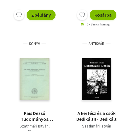
2 példány
Kosárba
6 - 8 munkanap
KÖNYV
ANTIKVÁR
Pais Dezső
A kertész és a csók
Tudományos
Dedikált!! - Dedikált
Emlékülés
Szathmári István
Szathmári István
Zalaegerszegen (A