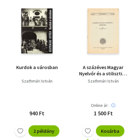
Kurdok a városban
A százéves Magyar
Nyelvőr és a stilisztika
(A Magyar
Szathmári István
Szathmári István
Nyelvtudományi
Társaság kiadványei
136.)
Online ár:
940 Ft
1 500 Ft
2 példány
Kosárba