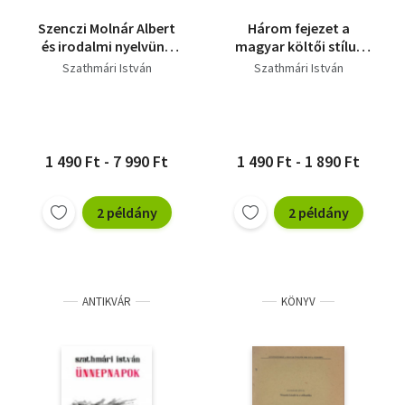
Szenczi Molnár Albert
Három fejezet a
és irodalmi nyelvünk
magyar költői stílus
(Dedikált)
történetéből
Szathmári István
Szathmári István
1 490 Ft - 7 990 Ft
1 490 Ft - 1 890 Ft
2 példány
2 példány
ANTIKVÁR
KÖNYV