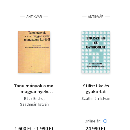
ANTIKVÁR
ANTIKVÁR
Tanulmányok a mai
Stilisztika és
magyar nyelv
gyakorlat
mondattana köréből
Rácz Endre
Szathmári István
Szathmári István
Online ár:
1 600 Ft - 1 990 Ft
24 990 Ft