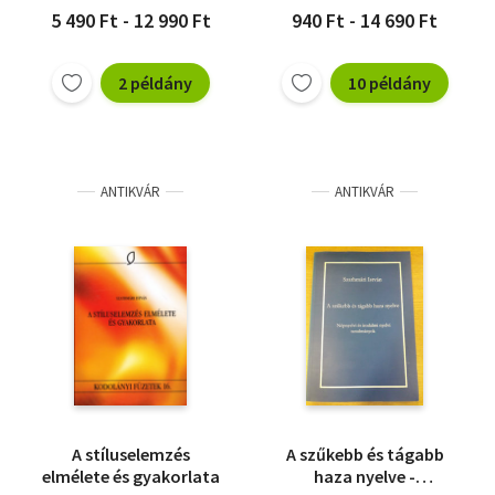
5 490 Ft - 12 990 Ft
940 Ft - 14 690 Ft
2 példány
10 példány
ANTIKVÁR
ANTIKVÁR
A stíluselemzés
A szűkebb és tágabb
elmélete és gyakorlata
haza nyelve -