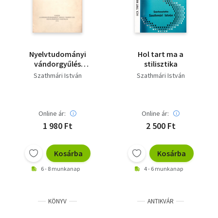
Nyelvtudományi
Hol tart ma a
vándorgyűlés
stilisztika
Hódmezővásárhely,
Szathmári István
Szathmári István
1972. október 20-21.
Online ár:
Online ár:
1 980 Ft
2 500 Ft
Kosárba
Kosárba
6 - 8 munkanap
4 - 6 munkanap
KÖNYV
ANTIKVÁR