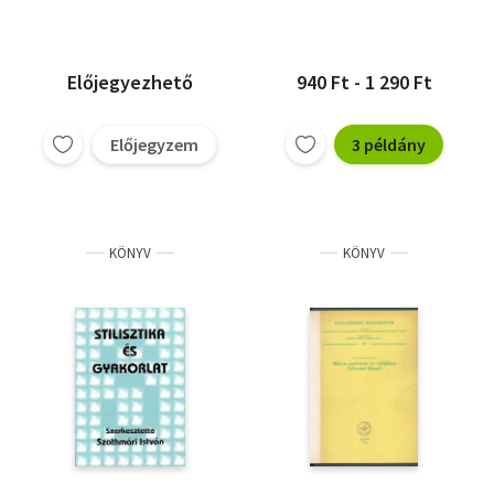
Ismeretterjesztő
Társulat előadói
számára
Előjegyezhető
940 Ft - 1 290 Ft
Előjegyzem
3 példány
KÖNYV
KÖNYV