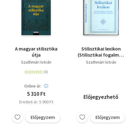
A magyar stilisztika
Stilisztikai lexikon
útja
(Stilisztikai fogalmak
magyarázata
Szathmári István
Szathmári István
szépirodalmi
példákkal
szemléltetve)
Online ár:
5 310 Ft
Előjegyezhető
Eredeti ár: 5 900 Ft
Előjegyzem
Előjegyzem