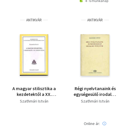
4 - 6 munkanap
ANTIKVÁR
ANTIKVÁR
A magyar stilisztika a
Régi nyelvtanaink és
kezdetektől a XX.
egységesülő irodalmi
század végéig
nyelvünk
Szathmári István
Szathmári István
Online ár: