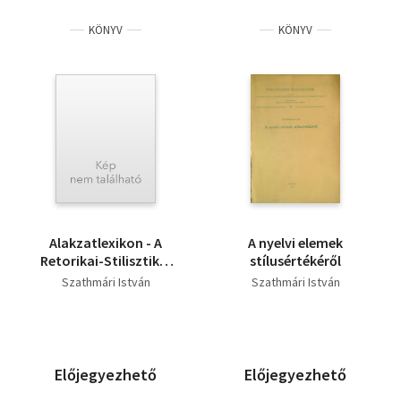
KÖNYV
KÖNYV
Alakzatlexikon - A
A nyelvi elemek
Retorikai-Stilisztikai
stílusértékéről
Alakzatok Kutatása
Szathmári István
Szathmári István
Előjegyezhető
Előjegyezhető