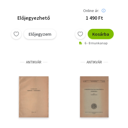
Ritoók Zsigmondné
Online ár:
Előjegyezhető
1 490 Ft
Előjegyzem
Kosárba
6 - 8 munkanap
ANTIKVÁR
ANTIKVÁR