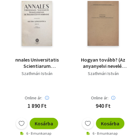
nnales Universitatis
Hogyan tovább? (Az
Scientiarum
anyanyelvi nevelés
Budapestinensis De
egyes részterületeit
Szathmári István
Szathmári István
Rolando Eötvös
megvilágító
Nominatae - Sectio
tanulmányok elé)
Linguistica Tomus II. -
Seperatum - Dedikált
Online ár:
Online ár:
1 890 Ft
940 Ft
Kosárba
Kosárba
6 - 8 munkanap
6 - 8 munkanap