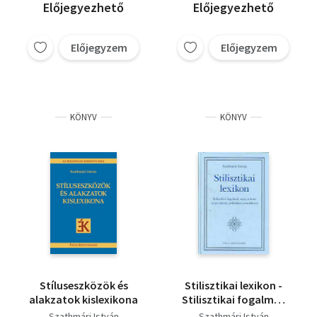
Előjegyezhető
Előjegyezhető
Előjegyzem
Előjegyzem
KÖNYV
KÖNYV
Stíluseszközök és
Stilisztikai lexikon -
alakzatok kislexikona
Stilisztikai fogalmak
magyarázata
Szathmári István
Szathmári István