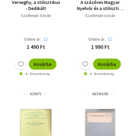
Verseghy, a stilisztikus
A százéves Magyar
- Dedikált
Nyelvőr és a stilisztika
- Dedikált
Szathmári István
Szathmári István
Online ár:
Online ár:
1 490 Ft
1 990 Ft
Kosárba
Kosárba
6 - 8 munkanap
6 - 8 munkanap
KÖNYV
ANTIKVÁR