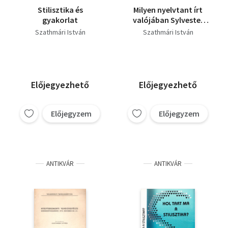
Stilisztika és
Milyen nyelvtant írt
gyakorlat
valójában Sylvester
János?
Szathmári István
Szathmári István
Előjegyezhető
Előjegyezhető
Előjegyzem
Előjegyzem
ANTIKVÁR
ANTIKVÁR