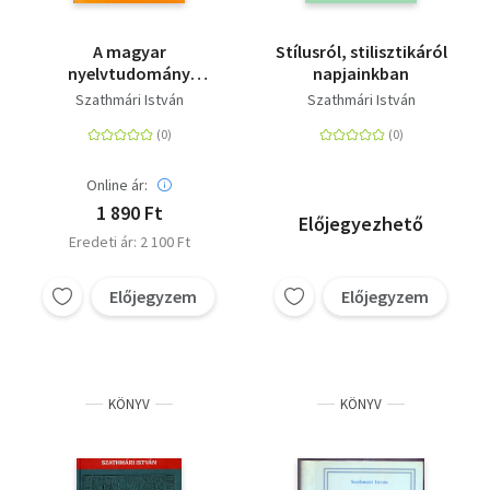
A magyar
Stílusról, stilisztikáról
nyelvtudomány
napjainkban
történetéből -
Szathmári István
Szathmári István
Segédkönyvek a
nyelvészet
tanulmányozásához
56.
Online ár:
1 890 Ft
Előjegyezhető
Eredeti ár: 2 100 Ft
Előjegyzem
Előjegyzem
KÖNYV
KÖNYV