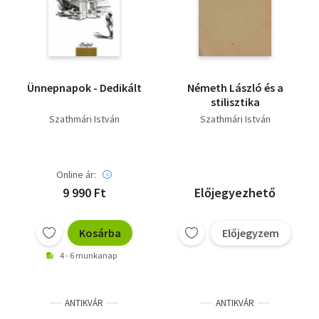
Ünnepnapok - Dedikált
Németh László és a
stilisztika
Szathmári István
Szathmári István
Online ár:
9 990 Ft
Előjegyezhető
Kosárba
Előjegyzem
4 - 6 munkanap
ANTIKVÁR
ANTIKVÁR