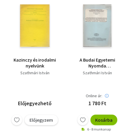
Kazinczy és irodalmi
A Budai Egyetemi
nyelvünk
Nyomda
reformkorbeli szerepe
Szathmári István
Szathmári István
a magyar irodalmi
nyelv kialakításában -
Különlenyomat
Online ár:
Előjegyezhető
1 780 Ft
Előjegyzem
Kosárba
6 - 8 munkanap