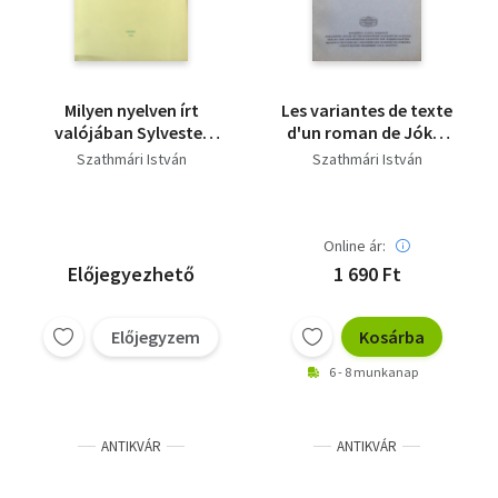
Milyen nyelven írt
Les variantes de texte
valójában Sylvester
d'un roman de Jókai
János?
et l'évolution de la
Szathmári István
Szathmári István
langue littéraire
hongroise
Online ár:
Előjegyezhető
1 690 Ft
Előjegyzem
Kosárba
6 - 8 munkanap
ANTIKVÁR
ANTIKVÁR