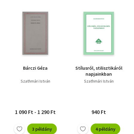
Bárczi Géza
Stílusról, stilisztikáról
napjainkban
Szathmári István
Szathmári István
1 090 Ft - 1 290 Ft
940 Ft
3 példány
4 példány