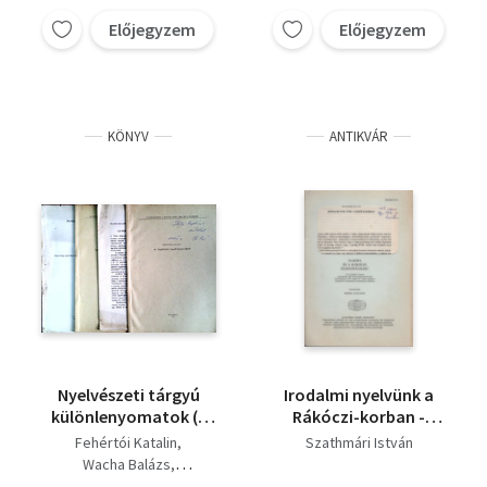
Előjegyzem
Előjegyzem
KÖNYV
ANTIKVÁR
Nyelvészeti tárgyú
Irodalmi nyelvünk a
különlenyomatok (4
Rákóczi-korban -
db)
Dedikált
Fehértói Katalin
Szathmári István
Wacha Balázs
Szathmári István