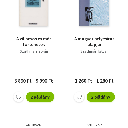
A villamos és más
A magyar helyesírás
történetek
alapjai
Szathmári István
Szathmári István
5 890 Ft - 9 990 Ft
1 260 Ft - 1 280 Ft
2 példány
2 példány
ANTIKVÁR
ANTIKVÁR