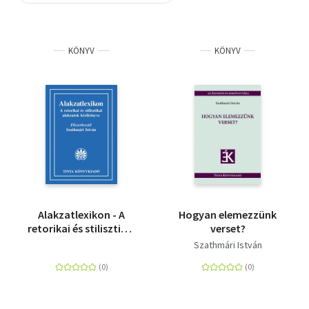
Szótár, nyelvkönyv
KÖNYV
KÖNYV
Tankönyv, segédkönyv
Társadalomtudomány
Természettudomány
Történelem
Vallás
Alakzatlexikon - A
Hogyan elemezzünk
retorikai és stilisztikai
verset?
alakzatok kézikönyve
Szathmári István