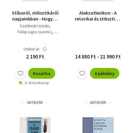
Stílusról, stilisztikáról
Alakzatlexikon - A
napjainkban - Hogyan
retorikai és stilisztikai
jön létre a stílus,
alakzatok kézikönyve
Szathmári István
jellemző sajátosságai,
Fülöp Lajos (szerk.)
Stíluselemzések (Saját
Fábián Pál (lektor)
képpel!)
Online ár:
2 190 Ft
14 880 Ft - 21 990 Ft
Kosárba
6 példány
6 - 8 munkanap
ANTIKVÁR
ANTIKVÁR