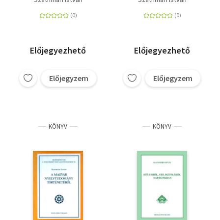
szépirodalmi
példákkal
szemléltetve
Előjegyezhető
Előjegyezhető
Előjegyzem
Előjegyzem
KÖNYV
KÖNYV