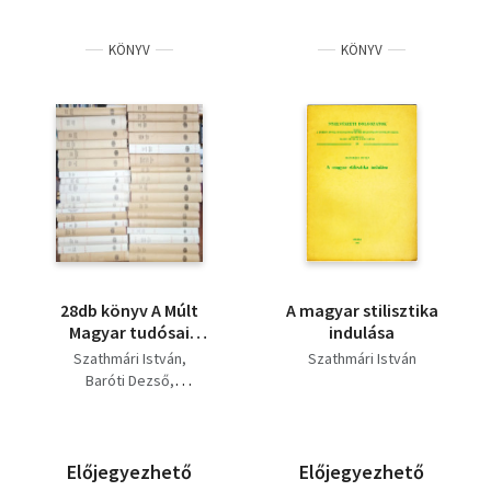
KÖNYV
KÖNYV
28db könyv A Múlt
A magyar stilisztika
Magyar tudósai
indulása
sorozatból: Pais
Szathmári István
Szathmári István
Dezső, Munkácsi
Baróti Dezső
Bernát, Györffy István,
Pálmai Kálmán
Péterfy Jenő,Bátky
Mann Miklós
Zsigmond, Bolyai
Kulcsár Kálmán
János, Fényes Elek,
Lampert Vera
Előjegyezhető
Előjegyezhető
Révai Miklós, Zsirai
Wéber Antal