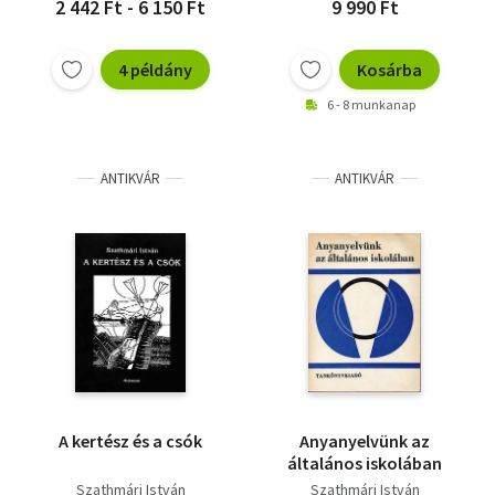
2 442 Ft - 6 150 Ft
9 990 Ft
4 példány
Kosárba
6 - 8 munkanap
ANTIKVÁR
ANTIKVÁR
A kertész és a csók
Anyanyelvünk az
általános iskolában
Szathmári István
Szathmári István