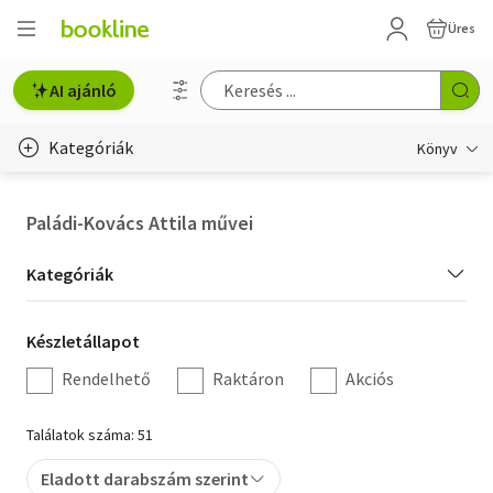
Üres
AI ajánló
Kategóriák
Könyv
Életmód, egészség
Paládi-Kovács Attila művei
Erotika
Kategória
Kategóriák
Gyermek- és ifjúsági
szűrés
Készletállapot
Készletállapot
Hobbi, szabadidő
szűrés
Rendelhető
Raktáron
Akciós
Irodalom
Találatok száma: 51
Művészet
Eladott darabszám szerint
Szakkönyv