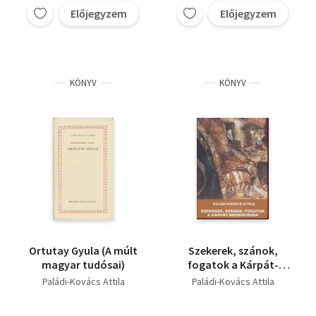
Hunfalvy Pál,Simonyi
Előjegyzem
Előjegyzem
Domokos Péter-Paládi-
Zsigmond,Toldy
Kovács A.
Ferenc, Bartók Béla,
Lakó György
Borzsák István
T. Erdélyi Ilona
KÖNYV
KÖNYV
Paládi-Kovács Attila
Kiss Jenő
Éder Zoltán
Gunda Béla
Németh G. Béla
Selmeczi Kovács Attila
Kálmán Béla
Benkő Lóránd
Ortutay Gyula (A múlt
Szekerek, szánok,
magyar tudósai)
fogatok a Kárpát-
medencében
Paládi-Kovács Attila
Paládi-Kovács Attila