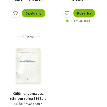
6 példány
Kosárba
4 - 6 munkanap
ANTIKVÁR
Különlenyomat az
ethnographia 1973 évi
4. számából (Szállítás
Paládi-Kovács Attila