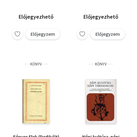
Előjegyezhető
Előjegyezhető
Előjegyzem
Előjegyzem
KÖNYV
KÖNYV
Fényes Elek (Dedikált)
Népi kultúra-népi