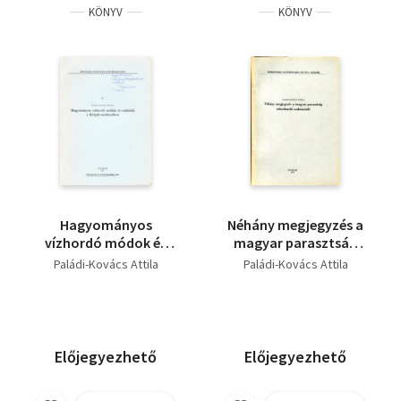
KÖNYV
KÖNYV
Hagyományos
Néhány megjegyzés a
vízhordó módok és
magyar parasztság
eszközök a Kárpát-
teherhordó
Paládi-Kovács Attila
Paládi-Kovács Attila
medencében
eszközeiről
(Dedikált)
Előjegyezhető
Előjegyezhető