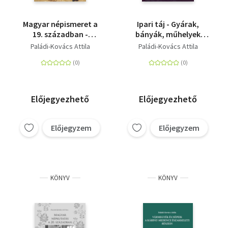
Magyar népismeret a
Ipari táj - Gyárak,
19. században -
bányák, műhelyek
Előfutárok és
népe a 19-20.
Paládi-Kovács Attila
Paládi-Kovács Attila
klasszikusok
században
Előjegyezhető
Előjegyezhető
Előjegyzem
Előjegyzem
KÖNYV
KÖNYV