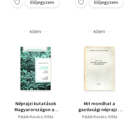
Előjegyzem
Előjegyzem
KÖNYV
KÖNYV
Néprajzi kutatások
Mit mondhat a
Magyarországon az
gazdasági néprajz a
1970-80-as években
közgazdaságtannak?
Paládi-Kovács Attila
Paládi-Kovács Attila