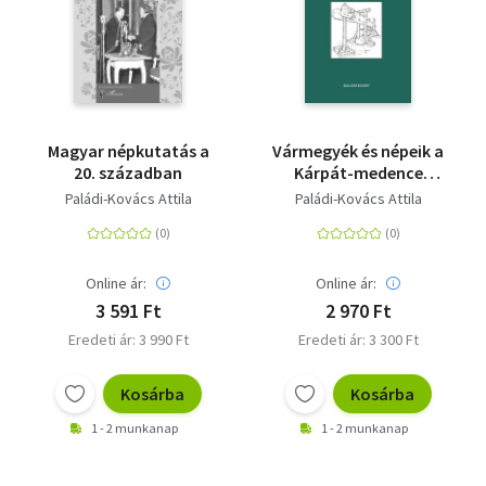
Magyar népkutatás a
Vármegyék és népeik a
20. században
Kárpát-medence
északkeleti részein
Paládi-Kovács Attila
Paládi-Kovács Attila
Online ár:
Online ár:
3 591 Ft
2 970 Ft
Eredeti ár: 3 990 Ft
Eredeti ár: 3 300 Ft
Kosárba
Kosárba
1 - 2 munkanap
1 - 2 munkanap