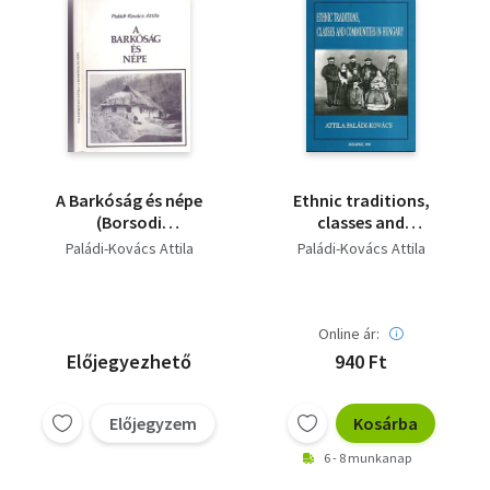
A Barkóság és népe
Ethnic traditions,
(Borsodi
classes and
Kismonográfiák)
communities in
Paládi-Kovács Attila
Paládi-Kovács Attila
Hungary
Online ár:
Előjegyezhető
940 Ft
Előjegyzem
Kosárba
6 - 8 munkanap