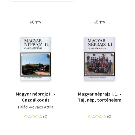
Szótár, nyelvkönyv
KÖNYV
KÖNYV
Tankönyv, segédkönyv
Társadalomtudomány
Természettudomány
Történelem
Vallás
Magyar néprajz II. -
Magyar néprajz I. 1. -
Gazdálkodás
Táj, nép, történelem
Paládi-Kovács Attila