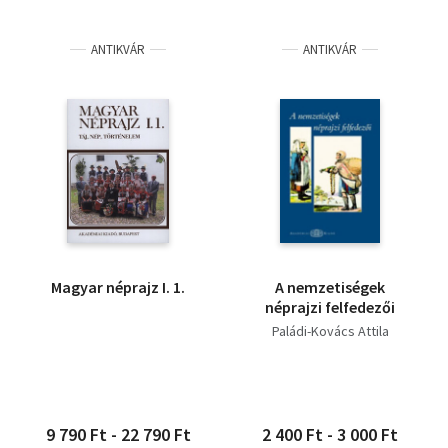
ANTIKVÁR
ANTIKVÁR
Magyar néprajz I. 1.
A nemzetiségek
néprajzi felfedezői
Paládi-Kovács Attila
9 790 Ft - 22 790 Ft
2 400 Ft - 3 000 Ft