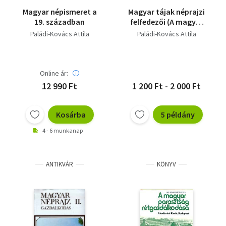
Magyar népismeret a
Magyar tájak néprajzi
19. században
felfedezői (A magyar
néprajz klasszikusai)
Paládi-Kovács Attila
Paládi-Kovács Attila
Online ár:
12 990 Ft
1 200 Ft - 2 000 Ft
Kosárba
5 példány
4 - 6 munkanap
ANTIKVÁR
KÖNYV