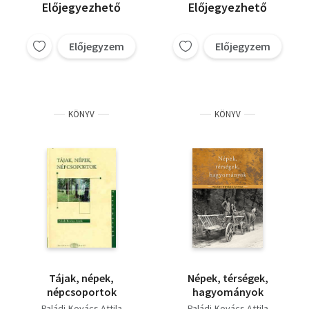
Előjegyezhető
Előjegyezhető
Előjegyzem
Előjegyzem
KÖNYV
KÖNYV
Tájak, népek,
Népek, térségek,
népcsoportok
hagyományok
Paládi-Kovács Attila
Paládi-Kovács Attila