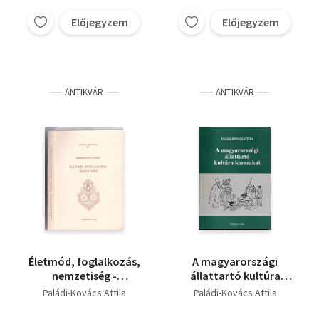
Előjegyzem
Előjegyzem
ANTIKVÁR
ANTIKVÁR
Életmód, foglalkozás,
A magyarországi
nemzetiség -
állattartó kultúra
Bányászat és erdei
korszakai - Dedikált
Paládi-Kovács Attila
Paládi-Kovács Attila
iparűzés a régi
Gömörben (Gömör