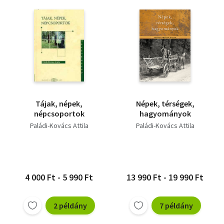
Tájak, népek,
Népek, térségek,
népcsoportok
hagyományok
Paládi-Kovács Attila
Paládi-Kovács Attila
4 000 Ft - 5 990 Ft
13 990 Ft - 19 990 Ft
2 példány
7 példány