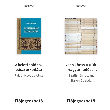
KÖNYV
KÖNYV
A keleti palócok
28db könyv A Múlt
pásztorkodása
Magyar tudósai
sorozatból: Pais
Paládi-Kovács Attila
Szathmári István
Dezső, Munkácsi
Baróti Dezső
Bernát, Györffy István,
Pálmai Kálmán
Péterfy Jenő,Bátky
Mann Miklós
Zsigmond, Bolyai
Kulcsár Kálmán
János, Fényes Elek,
Lampert Vera
Előjegyezhető
Előjegyezhető
Révai Miklós, Zsirai
Wéber Antal
Miklós, Ortutay Gyula,
Tompa József