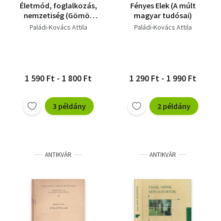
Életmód, foglalkozás,
Fényes Elek (A múlt
nemzetiség (Gömör
magyar tudósai)
néprajza XIV.)
Paládi-Kovács Attila
Paládi-Kovács Attila
1 590 Ft - 1 800 Ft
1 290 Ft - 1 990 Ft
3 példány
2 példány
ANTIKVÁR
ANTIKVÁR