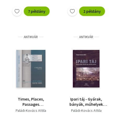
7 példány
2 példány
ANTIKVÁR
ANTIKVÁR
Times, Places,
Ipari táj - Gyárak,
Passages
bányák, műhelyek
(Ethnological
népe a 19-20.
Paládi-Kovács Attila
Paládi-Kovács Attila
Approaches in the New
században - Dedikált -