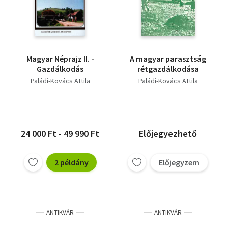
Magyar Néprajz II. -
A magyar parasztság
Gazdálkodás
rétgazdálkodása
Paládi-Kovács Attila
Paládi-Kovács Attila
24 000 Ft - 49 990 Ft
Előjegyezhető
2 példány
Előjegyzem
ANTIKVÁR
ANTIKVÁR