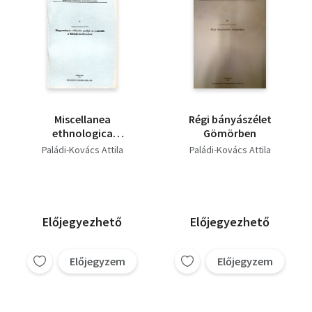
Miscellanea
Régi bányászélet
ethnologica
Gömörben
carpatho-balcanica 6.
Paládi-Kovács Attila
Paládi-Kovács Attila
(Hagymányos
vízhordó módok és
eszközök a Kárpát-
medencében)
Előjegyezhető
Előjegyezhető
Előjegyzem
Előjegyzem