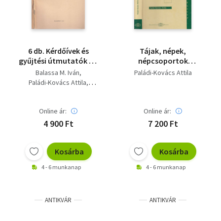
6 db. Kérdőívek és
Tájak, népek,
gyűjtési útmutatók (2,
népcsoportok
5, 6, 7, 9, 10. füzetek)-
(dedikált)- Válogatott
Balassa M. Iván
Paládi-Kovács Attila
Épületfalak + Az abara
tanulmányok
Paládi-Kovács Attila
+ Méhesek + Kertészeti
Boross Marietta
építmények,
Kecskés Péter
csőszkunyhók +
Online ár:
Online ár:
Gráfik Imre
Présházak és pincék +
4 900 Ft
7 200 Ft
Folyami vontatás
állati erővel
Kosárba
Kosárba
4 - 6 munkanap
4 - 6 munkanap
ANTIKVÁR
ANTIKVÁR