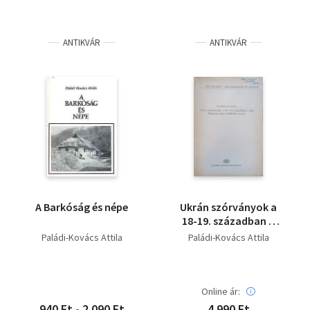
ANTIKVÁR
ANTIKVÁR
A Barkóság és népe
Ukrán szórványok a
18-19. században a
mai Magyarország
Paládi-Kovács Attila
Paládi-Kovács Attila
északkeleti részén -
Dedikált!
Online ár:
940 Ft - 2 090 Ft
4 990 Ft