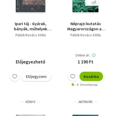
Ipari táj - Gyárak,
Néprajzi kutatás
bányák, műhelyek
Magyarországon az
népe a 19-20.
1970-80-as években
Paládi-Kovács Attila
Paládi-Kovács Attila
században - DEDIKÁLT!
Online ár:
Előjegyezhető
1 190 Ft
Előjegyzem
Kosárba
6 - 8 munkanap
KÖNYV
ANTIKVÁR