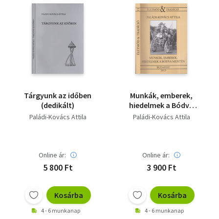
Tárgyunk az időben
Munkák, emberek,
(dedikált)
hiedelmek a Bódva
mentén (Dedikált)-
Paládi-Kovács Attila
Paládi-Kovács Attila
Életmód és tradíció 11.
Online ár:
Online ár:
5 800 Ft
3 900 Ft
Kosárba
Kosárba
4 - 6 munkanap
4 - 6 munkanap