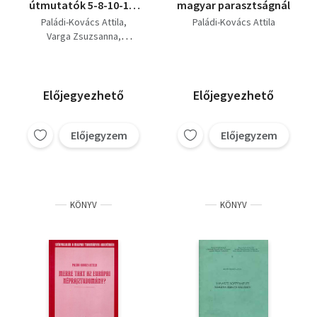
útmutatók 5-8-10-11-
magyar parasztságnál
12.
Paládi-Kovács Attila
Paládi-Kovács Attila
Varga Zsuzsanna
Gráfik Imre
Morvay Judit
Kresz Mária
Előjegyezhető
Előjegyezhető
Előjegyzem
Előjegyzem
KÖNYV
KÖNYV