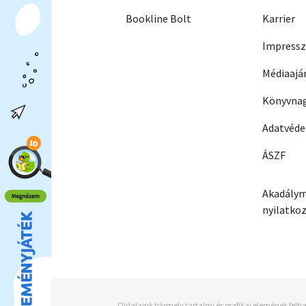
Bookline Bolt
Karrier
Impress
Médiaajá
Könyvnag
Adatvéd
ÁSZF
Akadálym
nyilatko
Oldalaink bármely tartalmi és grafikai elemének felha