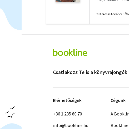
✨️Keresse további KÖ
Csatlakozz Te is a könyvrajongók
Elérhetőségek
Cégünk
+36 1 235 60 70
A Bookli
info@bookline.hu
Bookline