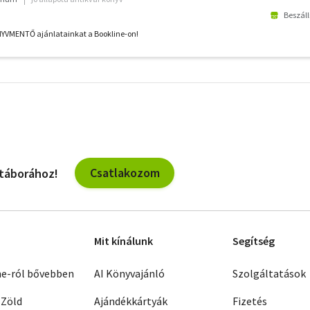
Beszáll
NYVMENTŐ ajánlatainkat a Bookline-on!
További
szűrők
Csatlakozom
 táborához!
Mit kínálunk
Segítség
ne-ról bővebben
AI Könyvajánló
Szolgáltatások
 Zöld
Ajándékkártyák
Fizetés