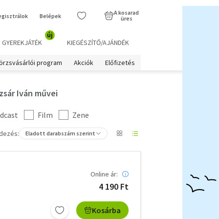
A kosarad
egisztrálok
Belépek
üres
új
GYEREKJÁTÉK
KIEGÉSZÍTŐ/AJÁNDÉK
örzsvásárlói program
Akciók
Előfizetés
zsár Iván művei
dcast
Film
Zene
dezés:
Eladott darabszám szerint
Online ár:
4 190 Ft
Kosárba