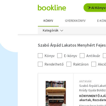
AI Könyv
KÖNYV
GYEREKKÖNYV
E-KÖN
Kategóriák
Szabó Árpád Lakatos Menyhért Fejes 
Könyv
E-könyv
Antikvár
Kategória
szűrés
További
Rendelhető
Raktáron
Akci
szűrők
ANTIKVÁR
Szabó Árpád Lakat
Krúdy Gyula Boldiz
KÖNYVMENTŐ AJÁNL
akartak, Rozsdate
és új emberek, A 
Könyvmámor Antikvá