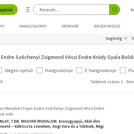
ajánló
R
YV
HANGOSKÖNYV
ANTIKVÁR
IDEGEN NYELVŰ
T
Segítség
Endre Széchenyi Zsigmond Vészi Endre Krúdy Gyula Boldi
Idegen nyelvű
Hangoskönyv
E-hangoskönyv
Po
ós
Találatok száma: 1
Ren
os Menyhért Fejes Endre Széchenyi Zsigmond Vészi Endre
sár Iván
AT, 7 DB. MAGYAR IRODALOM. Aranygyapjú, Akik élni
mető – Kéktiszta szerelem, Angi Vera és a többiek, Régi
sétáló szobor
rium
jó állapotú antikvár könyv