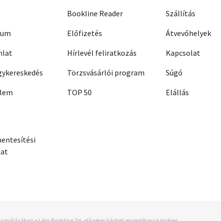
Bookline Reader
Szállítás
zum
Előfizetés
Átvevőhelyek
nlat
Hírlevél feliratkozás
Kapcsolat
ykereskedés
Törzsvásárlói program
Súgó
elem
TOP 50
Elállás
entesítési
zat
sználásához a Libri-Bookline Zrt. előzetes írásbeli engedélye szükséges.