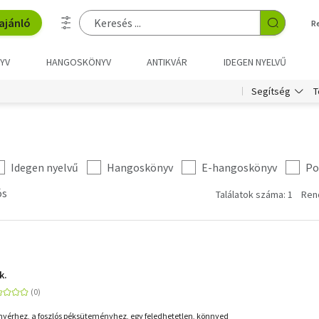
ajánló
R
YV
HANGOSKÖNYV
ANTIKVÁR
IDEGEN NYELVŰ
T
Segítség
Idegen nyelvű
Hangoskönyv
E-hangoskönyv
Po
ós
Találatok száma: 1
Ren
k.
kenyérhez, a foszlós péksüteményhez, egy feledhetetlen, könnyed