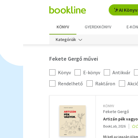
AI Könyv
KÖNYV
GYEREKKÖNYV
E-KÖN
Kategóriák
Fekete Gergő művei
Könyv
E-könyv
Antikvár
Kategória
szűrés
További
Rendelhető
Raktáron
Akci
szűrők
KÖNYV
Fekete Gergő
Artizán pék vagyo
BookLab, 2026
Mi kell az igazán jó 