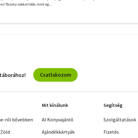
z? Bizony sokkal több, mint eg...
További
szűrők
Csatlakozom
 táborához!
Mit kínálunk
Segítség
ne-ról bővebben
AI Könyvajánló
Szolgáltatások
 Zöld
Ajándékkártyák
Fizetés