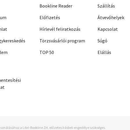
Bookline Reader
Szállítás
zum
Előfizetés
Átvevőhelyek
nlat
Hírlevél feliratkozás
Kapcsolat
ykereskedés
Törzsvásárlói program
Súgó
elem
TOP 50
Elállás
entesítési
zat
sználásához a Libri-Bookline Zrt. előzetes írásbeli engedélye szükséges.