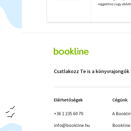
reggelihez vagy ebédhe
Csatlakozz Te is a könyvrajongók
Elérhetőségek
Cégünk
+36 1 235 60 70
A Bookli
info@bookline.hu
Bookline