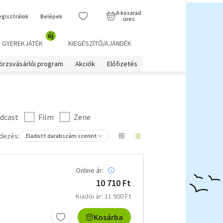
A kosarad
egisztrálok
Belépek
üres
új
GYEREKJÁTÉK
KIEGÉSZÍTŐ/AJÁNDÉK
örzsvásárlói program
Akciók
Előfizetés
dcast
Film
Zene
dezés:
Eladott darabszám szerint
Online ár:
10 710 Ft
Kiadói ár: 11 900 Ft
Kosárba