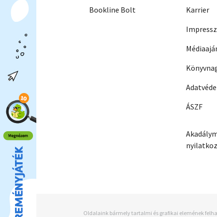
Bookline Bolt
Karrier
Impress
Médiaajá
Könyvnag
Adatvéd
ÁSZF
Akadálym
nyilatko
Oldalaink bármely tartalmi és grafikai elemének felha