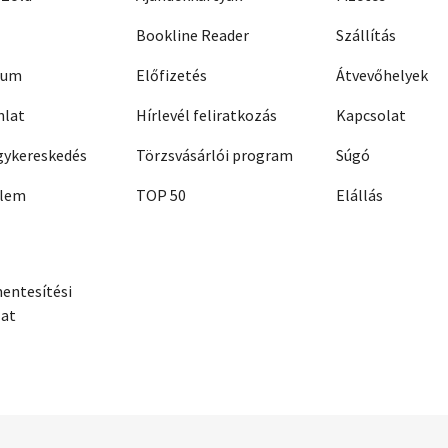
Bookline Reader
Szállítás
zum
Előfizetés
Átvevőhelyek
nlat
Hírlevél feliratkozás
Kapcsolat
ykereskedés
Törzsvásárlói program
Súgó
elem
TOP 50
Elállás
entesítési
zat