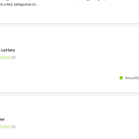
t a föld, befogadlak té...
 Letters
Beszállí
ome