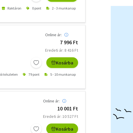
Raktáron
0 pont
2 - 3 munkanap
Online ár:
7 996 Ft
Eredeti ár: 8 416 Ft
Kosárba
tói készleten
79 pont
5 - 10 munkanap
Online ár:
10 001 Ft
Eredeti ár: 10 527 Ft
Kosárba