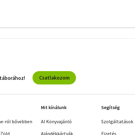
További
szűrők
Csatlakozom
 táborához!
Mit kínálunk
Segítség
ne-ról bővebben
AI Könyvajánló
Szolgáltatások
 Zöld
Ajándékkártyák
Fizetés