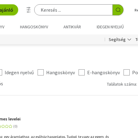
ajánló
R
YV
HANGOSKÖNYV
ANTIKVÁR
IDEGEN NYELVŰ
T
Segítség
Idegen nyelvű
Hangoskönyv
E-hangoskönyv
Po
ós
Találatok száma:
mes levelei
hoz, egy áramlathoz, az esőhöz hasonlatos. Tudod, te vagy az egem, és