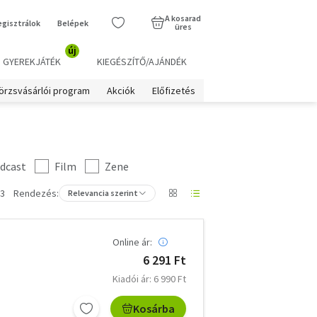
A kosarad
egisztrálok
Belépek
üres
új
GYEREKJÁTÉK
KIEGÉSZÍTŐ/AJÁNDÉK
örzsvásárlói program
Akciók
Előfizetés
dcast
Film
Zene
 3
Rendezés:
Relevancia szerint
Online ár:
6 291 Ft
Kiadói ár: 6 990 Ft
Kosárba