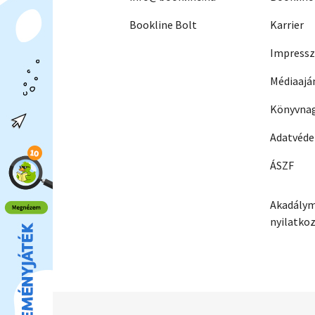
Bookline Bolt
Karrier
Impress
Médiaajá
Könyvnag
Adatvéd
ÁSZF
Akadálym
nyilatko