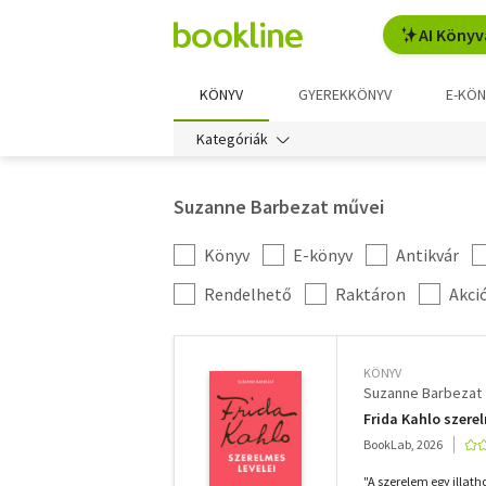
AI Könyv
KÖNYV
GYEREKKÖNYV
E-KÖN
Kategóriák
Suzanne Barbezat művei
Könyv
E-könyv
Antikvár
Kategória
szűrés
További
Rendelhető
Raktáron
Akci
szűrők
KÖNYV
Suzanne Barbezat
Frida Kahlo szerel
BookLab, 2026
"A szerelem egy illat