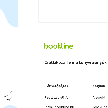
Csatlakozz Te is a könyvrajongók
Elérhetőségek
Cégünk
+36 1 235 60 70
A Bookli
info@bookline.hu
Bookline