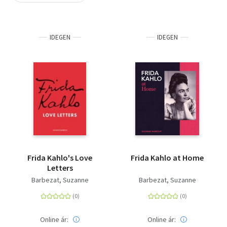
Szótár, nyelvkönyv
IDEGEN
IDEGEN
Tankönyv, segédkönyv
Társadalomtudomány
Természettudomány
Történelem
Vallás
Frida Kahlo's Love
Frida Kahlo at Home
Letters
Barbezat, Suzanne
Barbezat, Suzanne
Online ár:
Online ár: