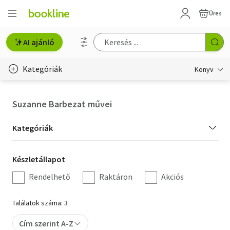
Üres
AI ajánló
Kategóriák
Könyv
Életmód, egészség
Suzanne Barbezat művei
Erotika
Kategória
Kategóriák
Gyermek- és ifjúsági
szűrés
Készletállapot
Készletállapot
Hobbi, szabadidő
szűrés
Rendelhető
Raktáron
Akciós
Irodalom
Találatok száma: 3
Művészet
Cím szerint A-Z
Szakkönyv