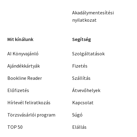
Akadálymentesítési
nyilatkozat
Mit kínálunk
Segítség
AI Könyvajánló
Szolgáltatások
Ajándékkártyák
Fizetés
Bookline Reader
Szállítás
Előfizetés
Átvevőhelyek
Hírlevél feliratkozás
Kapcsolat
Törzsvásárlói program
Súgó
TOP 50
Elállás