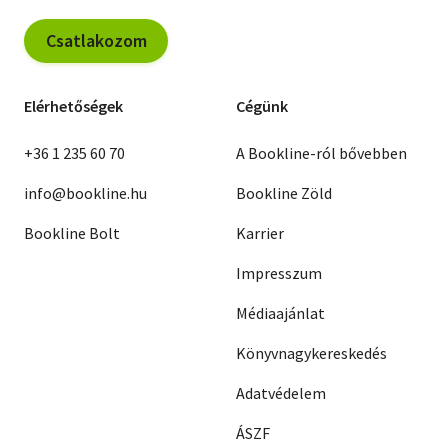
Csatlakozom
Elérhetőségek
Cégünk
+36 1 235 60 70
A Bookline-ról bővebben
info@bookline.hu
Bookline Zöld
Bookline Bolt
Karrier
Impresszum
Médiaajánlat
Könyvnagykereskedés
Adatvédelem
ÁSZF