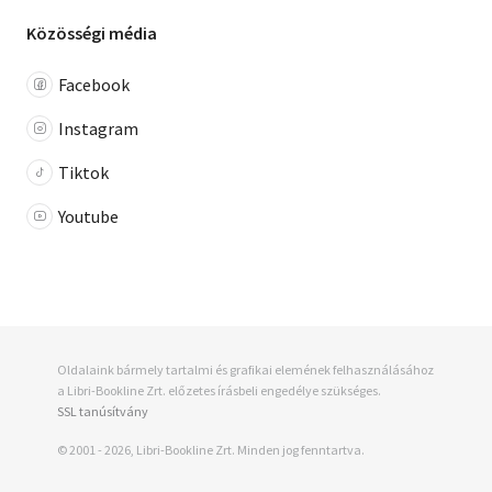
Közösségi média
Facebook
Instagram
Tiktok
Youtube
Oldalaink bármely tartalmi és grafikai elemének felhasználásához
a Libri-Bookline Zrt. előzetes írásbeli engedélye szükséges.
SSL tanúsítvány
© 2001 - 2026, Libri-Bookline Zrt. Minden jog fenntartva.