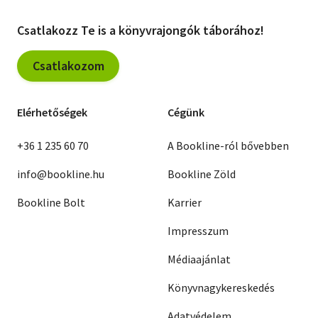
Csatlakozz Te is a könyvrajongók táborához!
Csatlakozom
Elérhetőségek
Cégünk
+36 1 235 60 70
A Bookline-ról bővebben
info@bookline.hu
Bookline Zöld
Bookline Bolt
Karrier
Impresszum
Médiaajánlat
Könyvnagykereskedés
Adatvédelem