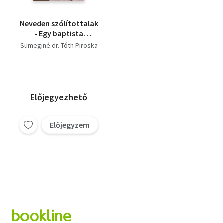
Neveden szólítottalak
- Egy baptista
misszionárius a XX.
Sümeginé dr. Tóth Piroska
században
Előjegyezhető
Előjegyzem