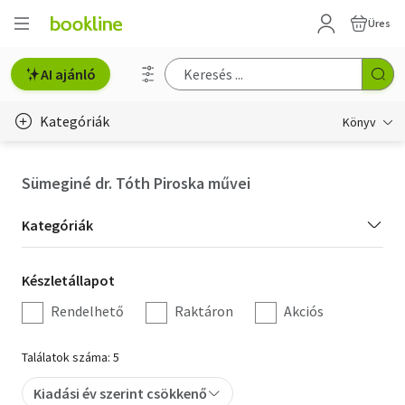
Üres
AI ajánló
Kategóriák
Könyv
Életmód, egészség
Sümeginé dr. Tóth Piroska művei
Erotika
Kategória
Kategóriák
Gyermek- és ifjúsági
szűrés
Készletállapot
Készletállapot
Hobbi, szabadidő
szűrés
Rendelhető
Raktáron
Akciós
Irodalom
Találatok száma: 5
Művészet
Kiadási év szerint csökkenő
Szakkönyv