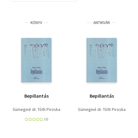
Szótár, nyelvkönyv
KÖNYV
ANTIKVÁR
Tankönyv, segédkönyv
Társadalomtudomány
Természettudomány
Történelem
Vallás
Bepillantás
Bepillantás
Sümeginé dr. Tóth Piroska
Sümeginé dr. Tóth Piroska