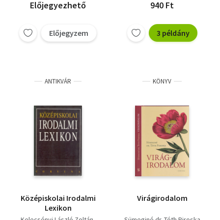
Előjegyezhető
940 Ft
Előjegyzem
3 példány
ANTIKVÁR
KÖNYV
Középiskolai Irodalmi
Virágirodalom
Lexikon
Kelecsényi László Zoltán
Sümeginé dr. Tóth Piroska