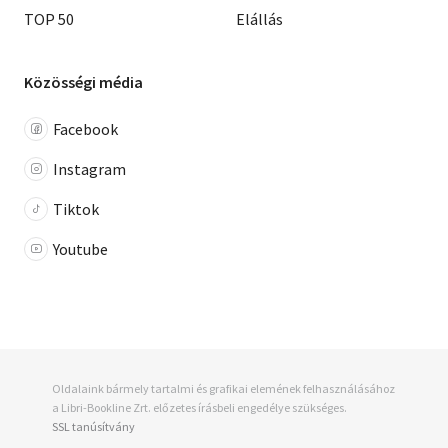
TOP 50
Elállás
Közösségi média
Facebook
Instagram
Tiktok
Youtube
Oldalaink bármely tartalmi és grafikai elemének felhasználásához
a Libri-Bookline Zrt. előzetes írásbeli engedélye szükséges.
SSL tanúsítvány