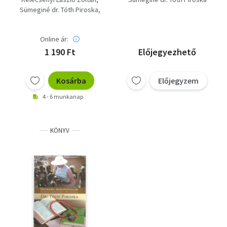
Sümeginé dr. Tóth Piroska
Farkasné Juhász Krisztina
Fenyő D. György
Online ár:
1 190 Ft
Előjegyezhető
Kosárba
Előjegyzem
4 - 6 munkanap
KÖNYV