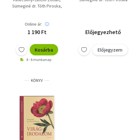
században
Sümeginé dr. Tóth Piroska
Farkasné Juhász Krisztina
Fenyő D. György
Online ár:
1 190 Ft
Előjegyezhető
Kosárba
Előjegyzem
4 - 6 munkanap
KÖNYV