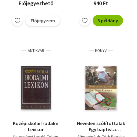
Előjegyezhető
940 Ft
Előjegyzem
3 példány
ANTIKVÁR
KÖNYV
Középiskolai Irodalmi
Neveden szólítottalak
Lexikon
- Egy baptista
misszionárius a XX.
Kelecsényi László Zoltán
Sümeginé dr. Tóth Piroska