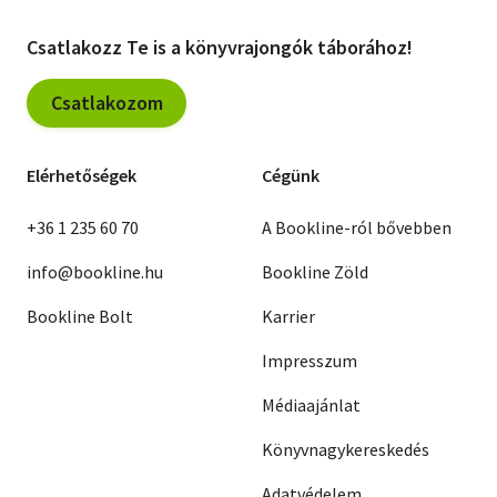
Csatlakozz Te is a könyvrajongók táborához!
Csatlakozom
Elérhetőségek
Cégünk
+36 1 235 60 70
A Bookline-ról bővebben
info@bookline.hu
Bookline Zöld
Bookline Bolt
Karrier
Impresszum
Médiaajánlat
Könyvnagykereskedés
Adatvédelem