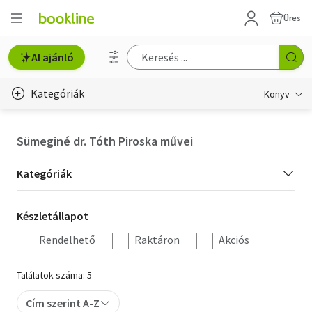
Üres
AI ajánló
Kategóriák
Könyv
Életmód, egészség
Sümeginé dr. Tóth Piroska művei
Erotika
Kategória
Kategóriák
Gyermek- és ifjúsági
szűrés
Készletállapot
Készletállapot
Hobbi, szabadidő
szűrés
Rendelhető
Raktáron
Akciós
Irodalom
Találatok száma: 5
Művészet
Cím szerint A-Z
Szakkönyv