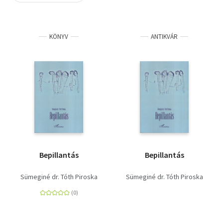
Szótár, nyelvkönyv
KÖNYV
ANTIKVÁR
Tankönyv, segédkönyv
Társadalomtudomány
Természettudomány
Történelem
Vallás
Bepillantás
Bepillantás
Sümeginé dr. Tóth Piroska
Sümeginé dr. Tóth Piroska