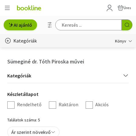
Üres
AI ajánló
Kategóriák
Könyv
Életmód, egészség
Sümeginé dr. Tóth Piroska művei
Erotika
Kategória
Kategóriák
Gyermek- és ifjúsági
szűrés
Készletállapot
Készletállapot
Hobbi, szabadidő
szűrés
Rendelhető
Raktáron
Akciós
Irodalom
Találatok száma: 5
Művészet
Ár szerint növekvő
Szakkönyv