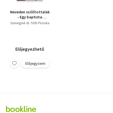
Neveden szólítottalak
- Egy baptista
misszionárius a XX.
Sümeginé dr. Tóth Piroska
században
Előjegyezhető
Előjegyzem