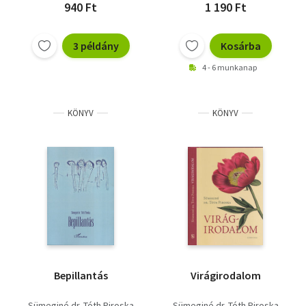
940 Ft
1 190 Ft
3 példány
Kosárba
4 - 6 munkanap
KÖNYV
KÖNYV
Bepillantás
Virágirodalom
Sümeginé dr. Tóth Piroska
Sümeginé dr. Tóth Piroska