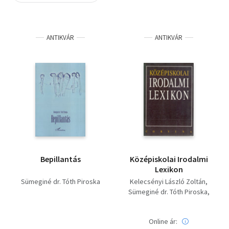
Szótár, nyelvkönyv
ANTIKVÁR
ANTIKVÁR
Tankönyv, segédkönyv
Társadalomtudomány
Természettudomány
Történelem
Vallás
Bepillantás
Középiskolai Irodalmi
Lexikon
Sümeginé dr. Tóth Piroska
Kelecsényi László Zoltán
Sümeginé dr. Tóth Piroska
Farkasné Juhász Krisztina
Fenyő D. György
Online ár: