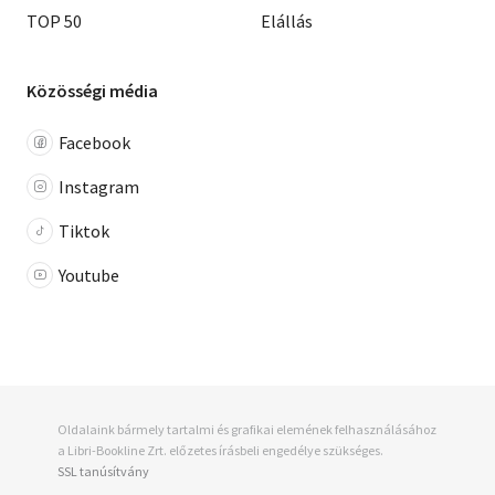
TOP 50
Elállás
Közösségi média
Facebook
Instagram
Tiktok
Youtube
Oldalaink bármely tartalmi és grafikai elemének felhasználásához
a Libri-Bookline Zrt. előzetes írásbeli engedélye szükséges.
SSL tanúsítvány