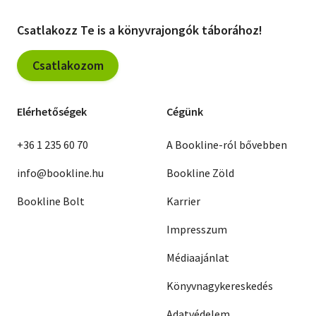
Csatlakozz Te is a könyvrajongók táborához!
Csatlakozom
Elérhetőségek
Cégünk
+36 1 235 60 70
A Bookline-ról bővebben
info@bookline.hu
Bookline Zöld
Bookline Bolt
Karrier
Impresszum
Médiaajánlat
Könyvnagykereskedés
Adatvédelem