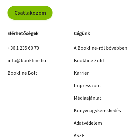
Csatlakozom
Elérhetőségek
Cégünk
+36 1 235 60 70
A Bookline-ról bővebben
info@bookline.hu
Bookline Zöld
Bookline Bolt
Karrier
Impresszum
Médiaajánlat
Könyvnagykereskedés
Adatvédelem
ÁSZF