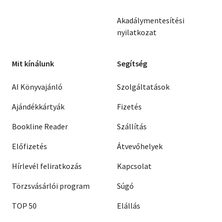
Akadálymentesítési
nyilatkozat
Mit kínálunk
Segítség
AI Könyvajánló
Szolgáltatások
Ajándékkártyák
Fizetés
Bookline Reader
Szállítás
Előfizetés
Átvevőhelyek
Hírlevél feliratkozás
Kapcsolat
Törzsvásárlói program
Súgó
TOP 50
Elállás