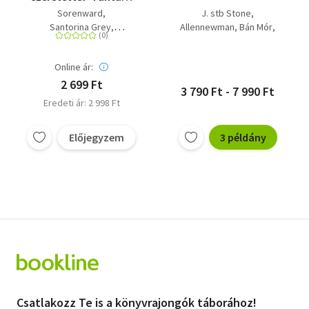
antológia
Sorenward
J. stb Stone
Santorina Grey
Allennewman
Bán Mór
Székelyhidi Zsolt
Everigel
Sorenward
Morgan, Tim
Norbert Winney
Online ár:
Norbert Winney
John Caldwell
2 699 Ft
3 790 Ft - 7 990 Ft
Gabriel Sandstone
Eredeti ár: 2 998 Ft
Eric Muldoom
Előjegyzem
3 példány
Csatlakozz Te is a könyvrajongók táborához!