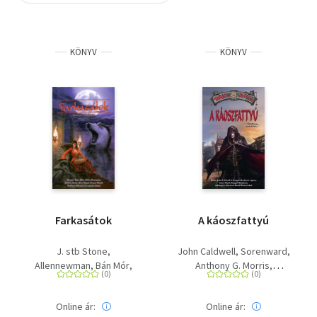
Szótár, nyelvkönyv
KÖNYV
KÖNYV
Tankönyv, segédkönyv
Társadalomtudomány
Természettudomány
Történelem
Vallás
Farkasátok
A káoszfattyú
J. stb Stone
John Caldwell
Sorenward
Allennewman
Bán Mór
Anthony G. Morris
Everigel
Sorenward
Winter, David
Norbert Winney
Glendower, Dougal
Online ár:
Online ár: