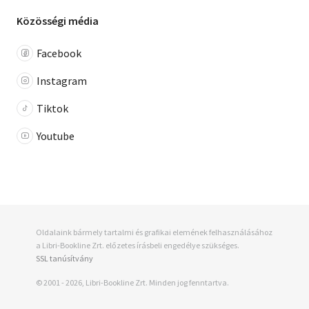
Közösségi média
Facebook
Instagram
Tiktok
Youtube
Oldalaink bármely tartalmi és grafikai elemének felhasználásához
a Libri-Bookline Zrt. előzetes írásbeli engedélye szükséges.
SSL tanúsítvány
© 2001 - 2026, Libri-Bookline Zrt. Minden jog fenntartva.