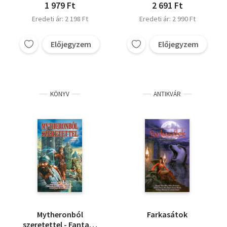
1 979 Ft
2 691 Ft
Eredeti ár: 2 198 Ft
Eredeti ár: 2 990 Ft
Előjegyzem
Előjegyzem
KÖNYV
ANTIKVÁR
Mytheronból
Farkasátok
szeretettel - Fantasy