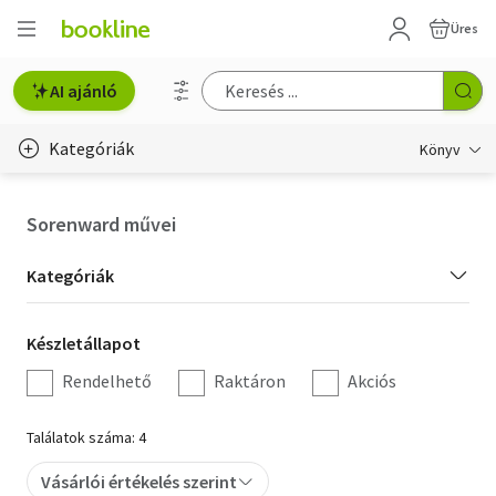
Üres
AI ajánló
Kategóriák
Könyv
Életmód, egészség
Sorenward művei
Erotika
Kategória
Kategóriák
Gyermek- és ifjúsági
szűrés
Készletállapot
Készletállapot
Hobbi, szabadidő
szűrés
Rendelhető
Raktáron
Akciós
Irodalom
Találatok száma: 4
Művészet
Vásárlói értékelés szerint
Szakkönyv