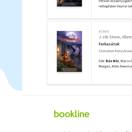
Persion északnyugati 
rettegésben Veynor la
KÖNYV
J. stb Stone
Alle
Farkasátok
Cherubion Könyvkiadó
Írók:
Bán Mór
, Marco 
Morgan, Allen Newman, 