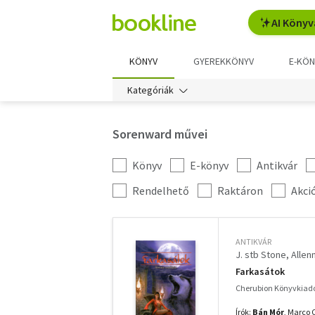
AI Könyv
KÖNYV
GYEREKKÖNYV
E-KÖN
Kategóriák
Sorenward művei
Könyv
E-könyv
Antikvár
Kategória
szűrés
További
Rendelhető
Raktáron
Akci
szűrők
ANTIKVÁR
J. stb Stone
Alle
Farkasátok
Cherubion Könyvkiadó
Írók:
Bán Mór
, Marco 