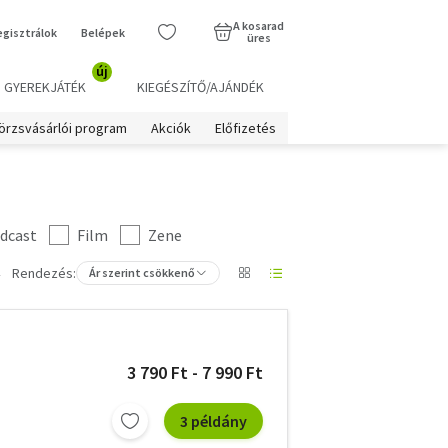
A kosarad
egisztrálok
Belépek
üres
új
GYEREKJÁTÉK
KIEGÉSZÍTŐ/AJÁNDÉK
örzsvásárlói program
Akciók
Előfizetés
dcast
Film
Zene
Rendezés:
Ár szerint csökkenő
3 790 Ft - 7 990 Ft
3 példány