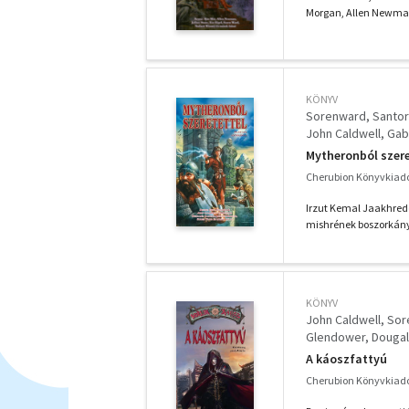
Morgan, Allen Newman, 
KÖNYV
Sorenward
Santor
John Caldwell
Gab
Mytheronból szere
Cherubion Könyvkiadó
Irzut Kemal Jaakhredd
mishrének boszorkányk
KÖNYV
John Caldwell
Sor
Glendower, Dougal
A káoszfattyú
Cherubion Könyvkiadó