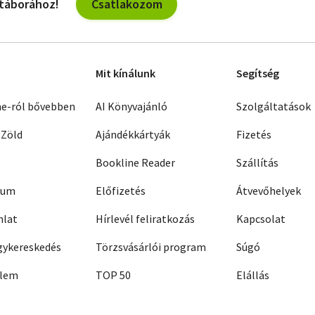
Csatlakozom
 táborához!
Mit kínálunk
Segítség
ne-ról bővebben
AI Könyvajánló
Szolgáltatások
 Zöld
Ajándékkártyák
Fizetés
Bookline Reader
Szállítás
zum
Előfizetés
Átvevőhelyek
nlat
Hírlevél feliratkozás
Kapcsolat
ykereskedés
Törzsvásárlói program
Súgó
elem
TOP 50
Elállás