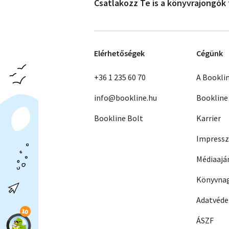
Csatlakozz Te is a könyvrajongók
Elérhetőségek
Cégünk
+36 1 235 60 70
A Bookli
info@bookline.hu
Bookline
Bookline Bolt
Karrier
Impress
Médiaajá
Könyvnag
Adatvéd
ÁSZF