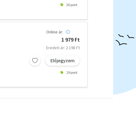
26 pont
Online ár:
1 979 Ft
Eredeti ár: 2 198 Ft
Előjegyzem
19 pont