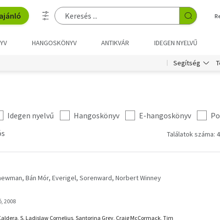
ajánló
R
YV
HANGOSKÖNYV
ANTIKVÁR
IDEGEN NYELVŰ
T
Segítség
Idegen nyelvű
Hangoskönyv
E-hangoskönyv
Po
ós
Találatok száma: 4
nnewman
Bán Mór
Everigel
Sorenward
Norbert Winney
, 2008
Caldera, S. Ladislaw Cornelius, Santorina Grey, Craig McCormack, Tim