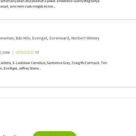
tartományában elszabadult a pokol. Emberevő szörnyeteg tartja
kosait, ami nem csak megöli és me...
nnewman
Bán Mór
Everigel
Sorenward
Norbert Winney
, 2008
Caldera, S. Ladislaw Cornelius, Santorina Grey, Craig McCormack, Tim
Eve Rigel, Jeffrey Stone...
További
szűrők