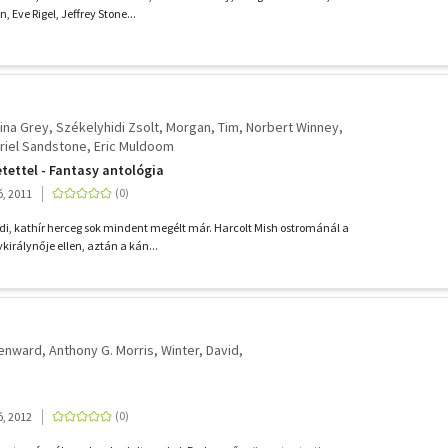
Eve Rigel, Jeffrey Stone...
ina Grey
Székelyhidi Zsolt
Morgan, Tim
Norbert Winney
riel Sandstone
Eric Muldoom
tettel - Fantasy antológia
, 2011
i, kathír herceg sok mindent megélt már. Harcolt Mish ostrománál a
irálynője ellen, aztán a kán...
enward
Anthony G. Morris
Winter, David
, 2012