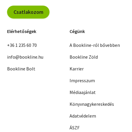
Csatlakozom
Elérhetőségek
Cégünk
+36 1 235 60 70
A Bookline-ról bővebben
info@bookline.hu
Bookline Zöld
Bookline Bolt
Karrier
Impresszum
Médiaajánlat
Könyvnagykereskedés
Adatvédelem
ÁSZF