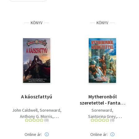
Szótár, nyelvkönyv
KÖNYV
KÖNYV
Tankönyv, segédkönyv
Társadalomtudomány
Természettudomány
Történelem
Vallás
A káoszfattyú
Mytheronból
szeretettel - Fantasy
antológia
John Caldwell
Sorenward
Sorenward
Anthony G. Morris
Santorina Grey
Winter, David
Székelyhidi Zsolt
Glendower, Dougal
Morgan, Tim
Online ár:
Online ár:
Norbert Winney