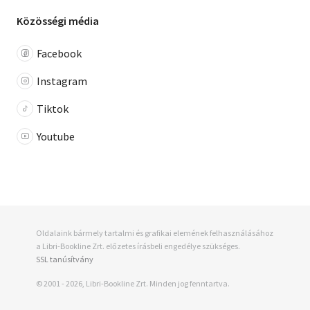
Közösségi média
Facebook
Instagram
Tiktok
Youtube
Oldalaink bármely tartalmi és grafikai elemének felhasználásához
a Libri-Bookline Zrt. előzetes írásbeli engedélye szükséges.
SSL tanúsítvány
© 2001 - 2026, Libri-Bookline Zrt. Minden jog fenntartva.