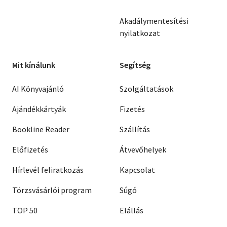
Akadálymentesítési
nyilatkozat
Mit kínálunk
Segítség
AI Könyvajánló
Szolgáltatások
Ajándékkártyák
Fizetés
Bookline Reader
Szállítás
Előfizetés
Átvevőhelyek
Hírlevél feliratkozás
Kapcsolat
Törzsvásárlói program
Súgó
TOP 50
Elállás