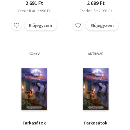
John Caldwell
2 691 Ft
2 699 Ft
Gabriel Sandstone
Eredeti ár: 2 990 Ft
Eredeti ár: 2 998 Ft
Eric Muldoom
Előjegyzem
Előjegyzem
KÖNYV
ANTIKVÁR
Farkasátok
Farkasátok