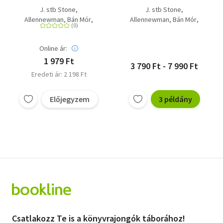
J. stb Stone
J. stb Stone
Allennewman
Bán Mór
Allennewman
Bán Mór
Everigel
Sorenward
Everigel
Sorenward
Norbert Winney
Norbert Winney
Online ár:
1 979 Ft
3 790 Ft - 7 990 Ft
Eredeti ár: 2 198 Ft
Előjegyzem
3 példány
Csatlakozz Te is a könyvrajongók táborához!