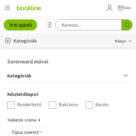
Üres
AI ajánló
Kategóriák
Könyv
Életmód, egészség
Sorenward művei
Erotika
Kategória
Kategóriák
Gyermek- és ifjúsági
szűrés
Készletállapot
Készletállapot
Hobbi, szabadidő
szűrés
Rendelhető
Raktáron
Akciós
Irodalom
Találatok száma: 4
Művészet
Típus szerint
Szakkönyv