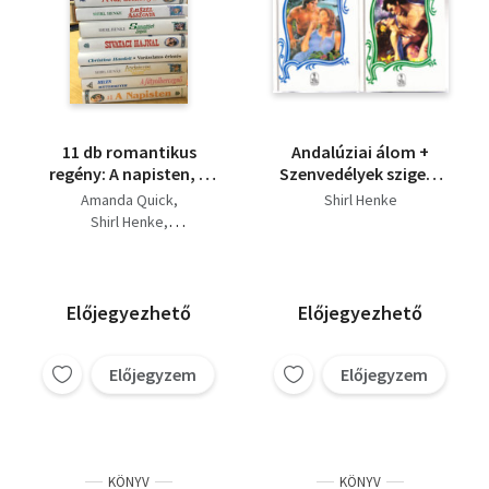
11 db romantikus
Andalúziai álom +
regény: A napisten, A
Szenvedélyek szigete
fátyolhercegnő,
(2 kötet)
Amanda Quick
Shirl Henke
Varázslatos érintés,
Shirl Henke
Sivatagi hajnal,
Christina Hamlett
Szenvedélyek szigete,
Helen Mittermeyer
Éji szél asszonya, A tűz
asszonya, Vad
Előjegyezhető
Előjegyezhető
boldogság, A gonosz
özvegy, A zöld kristály
Előjegyzem
Előjegyzem
KÖNYV
KÖNYV