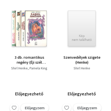
3 db. romantikus
Szenvedélyek szigete
regény (Éji szél
(Henke)
asszonya +
Shirl Henke
Pamela King
Shirl Henke
Szenvedélyek szigete +
Sólyom-erdő úrnői)
Előjegyezhető
Előjegyezhető
Előjegyzem
Előjegyzem