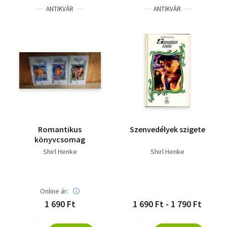
ANTIKVÁR
ANTIKVÁR
Romantikus
Szenvedélyek szigete
könyvcsomag
Shirl Henke
Shirl Henke
Online ár:
1 690 Ft
1 690 Ft - 1 790 Ft