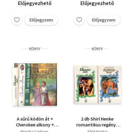
Előjegyezhető
Előjegyezhető
Előjegyzem
Előjegyzem
KÖNYV
KÖNYV
A sűrű ködön át +
2 db Shirl Henke
Cherokee alkony +
romantikus regény (
Szenvedélyek szigete
együtt ) 1.
Marsha Canham
Shirl Henke