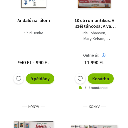
Andalúziai álom
10 db romantikus: A
szél táncosa; A vad
Charlotte; A vágy
Shirl Henke
Iris Johansen
fogságában I-II.; Az
Mary Kelson
aranybarbár;
Marylyle Rogers
Andalúziai álom;
Shirl Henke
Hajnali varázslat;
Online ár:
Elona Malterre
Sasok úrnője;
Jennifer Blake
940 Ft - 990 Ft
11 990 Ft
Szenvedélyek szigete;
Linda Lael Miller
Végzetes szenvedély
9 példány
Kosárba
6 - 8 munkanap
KÖNYV
KÖNYV