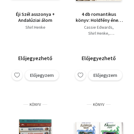
Éji Szél asszonya +
4 db romantikus
Andalúziai álom
könyv: Holdfény ének,
Éji szél asszonya, Vad
Shirl Henke
Cassie Edwards
boldogság, Sólyom-
Shirl Henke
erdő úrnői
Constance Bennett
Pamela King
Előjegyezhető
Előjegyezhető
Előjegyzem
Előjegyzem
KÖNYV
KÖNYV