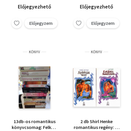
Szégyentelenül, A
Barbara Cartland
Előjegyezhető
Előjegyezhető
hercegnő, Ibolyát
Judy Collins
Hennynek
Melissa Moretti
Előjegyzem
Előjegyzem
Hedwig Courths-Mahler
KÖNYV
KÖNYV
13db-os romantikus
2 db Shirl Henke
könyvcsomag: Felkelő
romantikus regény: Éji