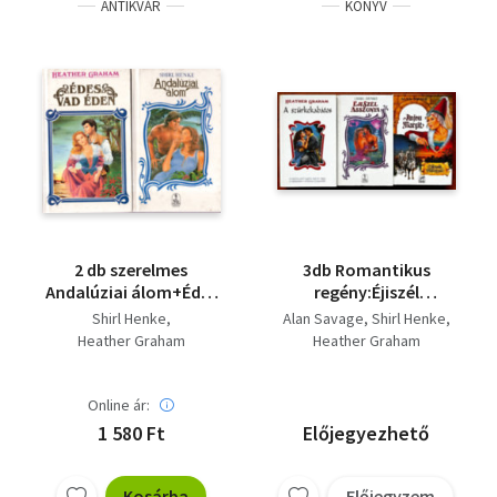
ANTIKVÁR
KÖNYV
2 db szerelmes
3db Romantikus
Andalúziai álom+Édes
regény:Éjiszél
vad éden
asszonya,A szürke
Shirl Henke
Alan Savage
Shirl Henke
kabátos,Anjou Margit
Heather Graham
Heather Graham
Online ár:
1 580 Ft
Előjegyezhető
Kosárba
Előjegyzem