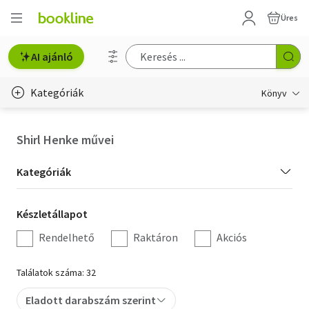
Üres
AI ajánló
Kategóriák
Könyv
Életmód, egészség
Shirl Henke művei
Erotika
Kategória
Kategóriák
Gyermek- és ifjúsági
szűrés
Készletállapot
Készletállapot
Hobbi, szabadidő
szűrés
Rendelhető
Raktáron
Akciós
Irodalom
Találatok száma: 32
Művészet
Eladott darabszám szerint
Szakkönyv