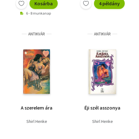
Kosárba
4 példány
6 - 8 munkanap
ANTIKVÁR
ANTIKVÁR
A szerelem ára
Éji szél asszonya
Shirl Henke
Shirl Henke