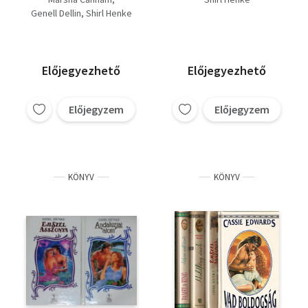
(három romantikus
Szenvedélyek szigete,
Genell Dellin
Shirl Henke
regény)
2. Andalúziai álom
Előjegyezhető
Előjegyezhető
Előjegyzem
Előjegyzem
KÖNYV
KÖNYV