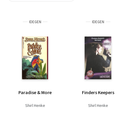
Szótár, nyelvkönyv
IDEGEN
IDEGEN
Tankönyv, segédkönyv
Társadalomtudomány
Természettudomány
Történelem
Vallás
Paradise & More
Finders Keepers
Shirl Henke
Shirl Henke