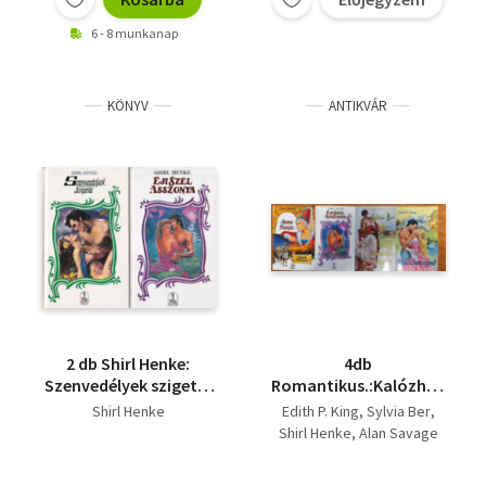
6 - 8 munkanap
KÖNYV
ANTIKVÁR
2 db Shirl Henke:
4db
Szenvedélyek szigete,
Romantikus.:Kalózhercegnő
Éji szél asszonya
elmúlik haragod,Éji
Shirl Henke
Edith P. King
Sylvia Ber
szél asszony,Anjou
Shirl Henke
Alan Savage
Margit