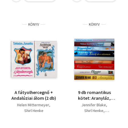
KÖNYV
KÖNYV
A fátyolhercegnő +
9 db romantikus
Andalúziai álom (2 db)
kötet: Aranyláz,
Szenvedélyek szigete,
Helen Mittermeyer
Jennifer Blake
Van remény!, Késő
Shirl Henke
Shirl Henke
bánat, Kockázat a
Louise Bagshawe
szerelemért, Táncolj
Diana Dorth
át a szívemen,
LaVyrle Spencer