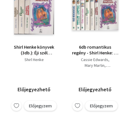
Shirl Henke könyvek
6db romantikus
(3db.): Éji szél
regény - Shirl Henke: Éji
asszonya +
szél asszonya + Shirl
Shirl Henke
Cassie Edwards
Szenvedélyek Szigete
Henke: Szenvedélyek
Mary Martin
+ Andalúziai álom
szigete + Shirl Henke:
Heather Graham
Andalúziai álom +
Shirl Henke
Heather Graham: Édes
vad éden + Mary
Előjegyezhető
Előjegyezhető
Martin: Texasi angyal +
Cassie Edwards: Vad
boldogság
Előjegyzem
Előjegyzem