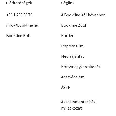
Elérhetőségek
Cégünk
+36 1 235 60 70
A Bookline-ról bővebben
info@bookline.hu
Bookline Zöld
Bookline Bolt
Karrier
Impresszum
Médiaajánlat
Könyvnagykereskedés
Adatvédelem
ÁSZF
Akadálymentesítési
nyilatkozat