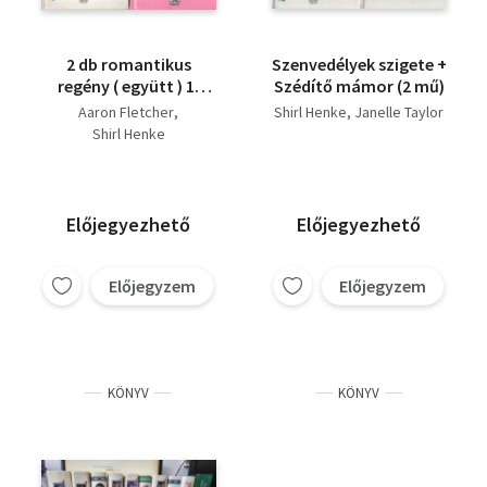
2 db romantikus
Szenvedélyek szigete +
regény ( együtt ) 1.
Szédítő mámor (2 mű)
Andalúziai álom, 2. A
Aaron Fletcher
Shirl Henke
Janelle Taylor
kitörés
Shirl Henke
Előjegyezhető
Előjegyezhető
Előjegyzem
Előjegyzem
KÖNYV
KÖNYV