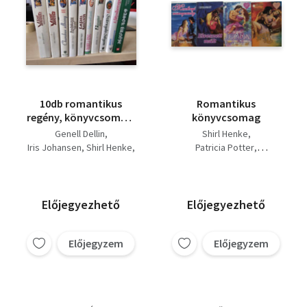
10db romantikus
Romantikus
regény, könyvcsomag:
könyvcsomag
A szél táncosa I-II,
Genell Dellin
Shirl Henke
Cherokee alkony,
Iris Johansen
Shirl Henke
Patricia Potter
Andalúziai álom, Éji
Pamela King
Wilde Lauren
Kristin Hannah
szél asszonya,
Helen Mittermeyer
Cynthia Wright
Sólyom-erdő úrnői,
Elona Malterre
Szenvedélyek szigete,
Előjegyezhető
Előjegyezhető
Szárnyaló Sólyom, A
fátyolhercegnő, Sasok
úrnője
Előjegyzem
Előjegyzem