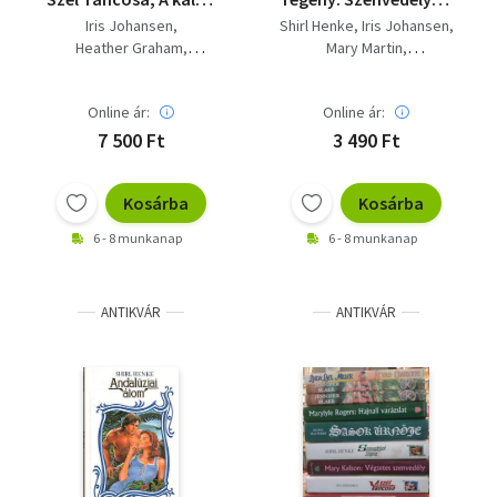
kedvese; A viking
szigete, A szél
Iris Johansen
Shirl Henke
Iris Johansen
asszonya; Andalúziai
táncosa, Éji Szél
Heather Graham
Mary Martin
álom; Szenvedélyek
asszonya, Texasi
Shirl Henke
Constance Bennett
szigete; A Szél
angyal, Holdfény ének,
Joanne Redd
Táncosa 2.: Szélvihar
A tűz asszonya
Online ár:
Online ár:
7 500 Ft
3 490 Ft
Kosárba
Kosárba
6 - 8 munkanap
6 - 8 munkanap
ANTIKVÁR
ANTIKVÁR