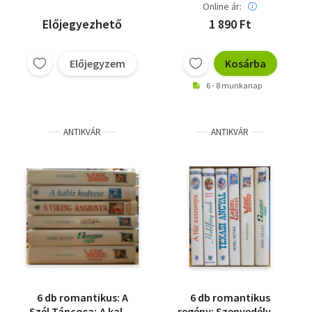
Online ár:
Előjegyezhető
1 890 Ft
Előjegyzem
Kosárba
6 - 8 munkanap
ANTIKVÁR
ANTIKVÁR
6 db romantikus: A
6 db romantikus
Szél Táncosa; A kalóz
regény: Szenvedélyek