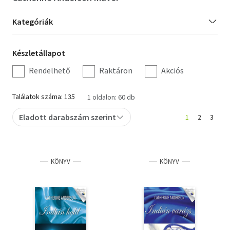
Szótár, nyelvkönyv
Kategória
Kategóriák
szűrés
Tankönyv, segédkönyv
Készletállapot
Készletállapot
Társadalomtudomány
szűrés
Rendelhető
Raktáron
Akciós
Természettudomány
Találatok száma: 135
1 oldalon: 60 db
Történelem
Eladott darabszám szerint
1
2
3
Vallás
KÖNYV
KÖNYV