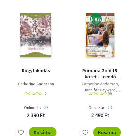
Rügyfakadás
Romana Gold 15.
kötet - Leendő
exférjem, Ki mit főz,
Catherine Anderson
Catherine Anderson
egye is meg, Álnéven
Jennifer Hayward
Vegasban
Jennifer Faye
Online ár:
Online ár:
2 390 Ft
2 490 Ft
Kosárba
Kosárba