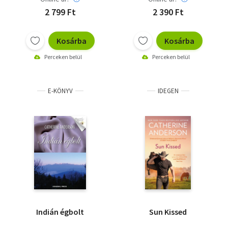
2 799 Ft
2 390 Ft
Kosárba
Kosárba
Perceken belül
Perceken belül
E-KÖNYV
IDEGEN
Indián égbolt
Sun Kissed