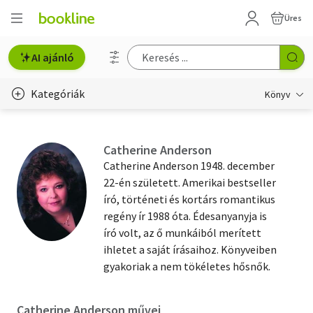
Üres
AI ajánló
Kategóriák
Könyv
Életmód, egészség
Catherine Anderson
Erotika
Catherine Anderson 1948. december
22-én született. Amerikai bestseller
Gyermek- és ifjúsági
író, történeti és kortárs romantikus
regény ír 1988 óta. Édesanyanyja is
Hobbi, szabadidő
író volt, az ő munkáiból merített
Irodalom
ihletet a saját írásaihoz. Könyveiben
gyakoriak a nem tökéletes hősnők.
Művészet
Szakkönyv
Catherine Anderson művei