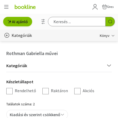
Üres
AI ajánló
Kategóriák
Könyv
Életmód, egészség
Rothman Gabriella művei
Erotika
Kategória
Kategóriák
Gyermek- és ifjúsági
szűrés
Készletállapot
Készletállapot
Hobbi, szabadidő
szűrés
Rendelhető
Raktáron
Akciós
Irodalom
Találatok száma: 2
Művészet
Kiadási év szerint csökkenő
Szakkönyv