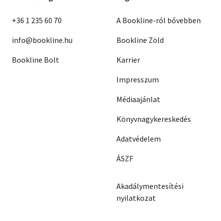
+36 1 235 60 70
A Bookline-ról bővebben
info@bookline.hu
Bookline Zöld
Bookline Bolt
Karrier
Impresszum
Médiaajánlat
Könyvnagykereskedés
Adatvédelem
ÁSZF
Akadálymentesítési
nyilatkozat