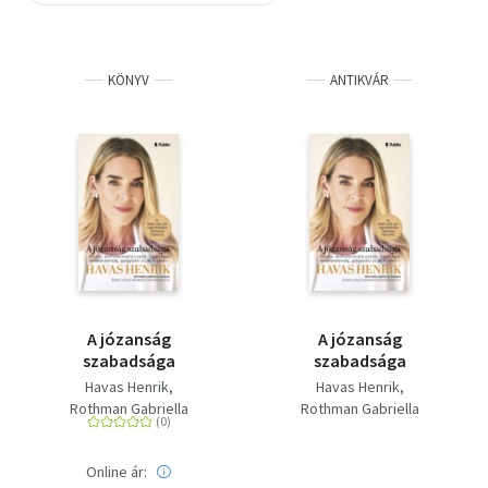
Szótár, nyelvkönyv
KÖNYV
ANTIKVÁR
Tankönyv, segédkönyv
Társadalomtudomány
Természettudomány
Történelem
Vallás
A józanság
A józanság
szabadsága
szabadsága
Havas Henrik
Havas Henrik
Rothman Gabriella
Rothman Gabriella
Online ár: