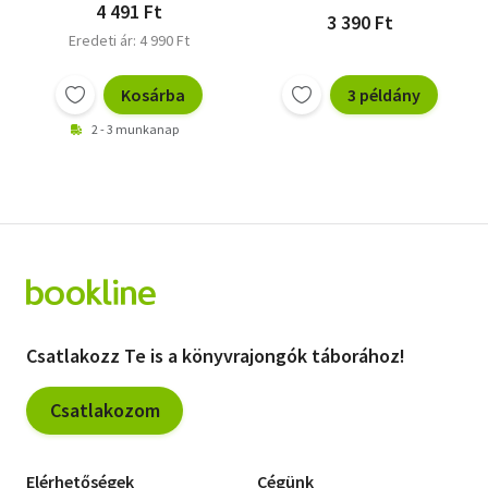
4 491 Ft
3 390 Ft
Eredeti ár: 4 990 Ft
Kosárba
3 példány
2 - 3 munkanap
Csatlakozz Te is a könyvrajongók táborához!
Csatlakozom
Elérhetőségek
Cégünk