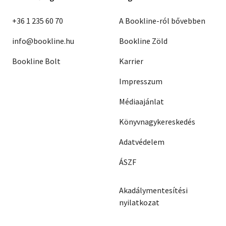
+36 1 235 60 70
A Bookline-ról bővebben
info@bookline.hu
Bookline Zöld
Bookline Bolt
Karrier
Impresszum
Médiaajánlat
Könyvnagykereskedés
Adatvédelem
ÁSZF
Akadálymentesítési
nyilatkozat