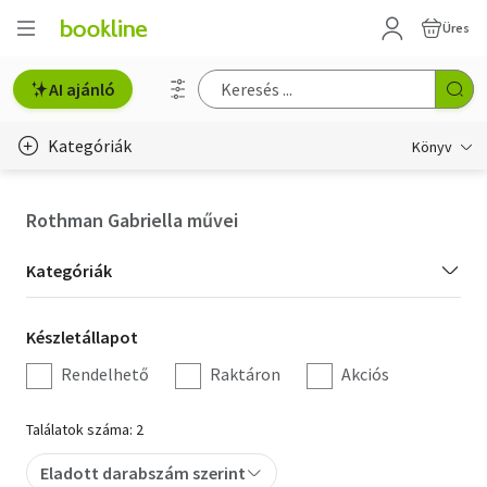
Üres
AI ajánló
Kategóriák
Könyv
Életmód, egészség
Rothman Gabriella művei
Erotika
Kategória
Kategóriák
Gyermek- és ifjúsági
szűrés
Készletállapot
Készletállapot
Hobbi, szabadidő
szűrés
Rendelhető
Raktáron
Akciós
Irodalom
Találatok száma: 2
Művészet
Eladott darabszám szerint
Szakkönyv