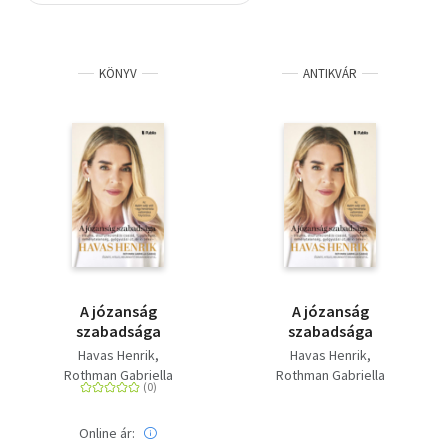
Szótár, nyelvkönyv
KÖNYV
ANTIKVÁR
Tankönyv, segédkönyv
Társadalomtudomány
Természettudomány
Történelem
Vallás
A józanság
A józanság
szabadsága
szabadsága
Havas Henrik
Havas Henrik
Rothman Gabriella
Rothman Gabriella
Online ár: