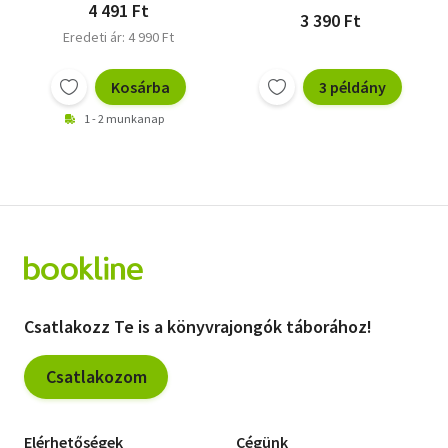
4 491 Ft
3 390 Ft
Eredeti ár: 4 990 Ft
Kosárba
3 példány
1 - 2 munkanap
Csatlakozz Te is a könyvrajongók táborához!
Csatlakozom
Elérhetőségek
Cégünk