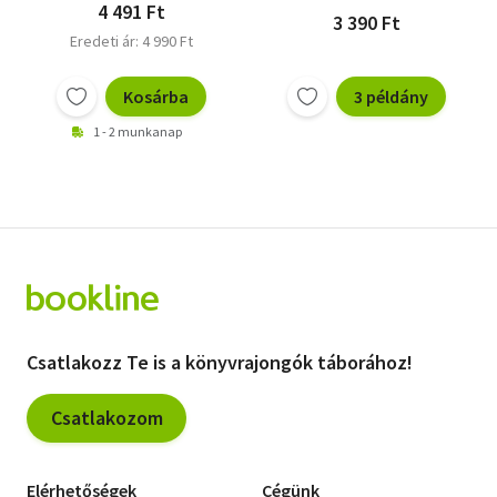
4 491 Ft
3 390 Ft
Eredeti ár: 4 990 Ft
Kosárba
3 példány
1 - 2 munkanap
Csatlakozz Te is a könyvrajongók táborához!
Csatlakozom
Elérhetőségek
Cégünk