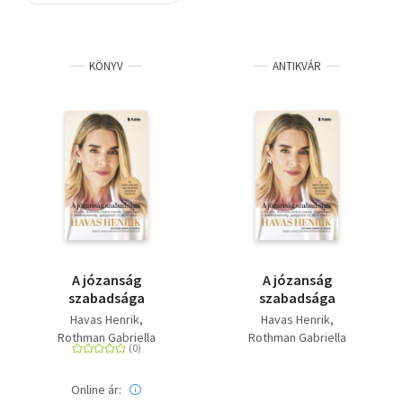
Szótár, nyelvkönyv
KÖNYV
ANTIKVÁR
Tankönyv, segédkönyv
Társadalomtudomány
Természettudomány
Történelem
Vallás
A józanság
A józanság
szabadsága
szabadsága
Havas Henrik
Havas Henrik
Rothman Gabriella
Rothman Gabriella
Online ár: