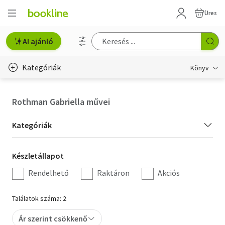
Üres
AI ajánló
Kategóriák
Könyv
Életmód, egészség
Rothman Gabriella művei
Erotika
Kategória
Kategóriák
Gyermek- és ifjúsági
szűrés
Készletállapot
Készletállapot
Hobbi, szabadidő
szűrés
Rendelhető
Raktáron
Akciós
Irodalom
Találatok száma: 2
Művészet
Ár szerint csökkenő
Szakkönyv