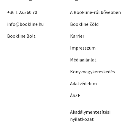
+36 1 235 60 70
A Bookline-ról bővebben
info@bookline.hu
Bookline Zöld
Bookline Bolt
Karrier
Impresszum
Médiaajánlat
Könyvnagykereskedés
Adatvédelem
ÁSZF
Akadálymentesítési
nyilatkozat