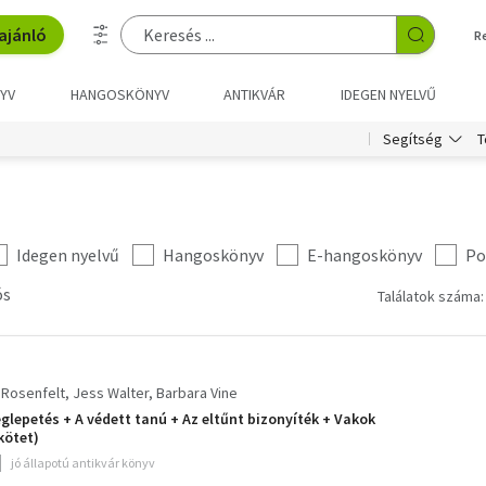
ajánló
R
YV
HANGOSKÖNYV
ANTIKVÁR
IDEGEN NYELVŰ
T
Segítség
Idegen nyelvű
Hangoskönyv
E-hangoskönyv
Po
ós
Találatok száma:
 Rosenfelt
Jess Walter
Barbara Vine
glepetés + A védett tanú + Az eltűnt bizonyíték + Vakok
 kötet)
jó állapotú antikvár könyv