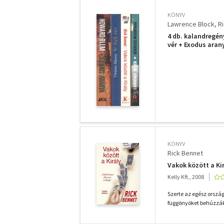
KÖNYV
Lawrence Block
R
4 db. kalandregén
vér + Exodus aran
KÖNYV
Rick Bennet
Vakok között a Ki
Kelly Kft., 2008
Szerte az egész ország
függönyöket behúzzák, 