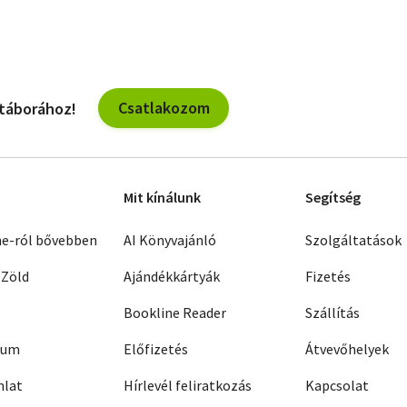
Csatlakozom
 táborához!
Mit kínálunk
Segítség
ne-ról bővebben
AI Könyvajánló
Szolgáltatások
 Zöld
Ajándékkártyák
Fizetés
Bookline Reader
Szállítás
zum
Előfizetés
Átvevőhelyek
nlat
Hírlevél feliratkozás
Kapcsolat