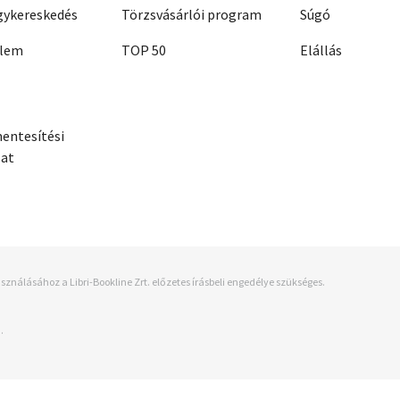
ykereskedés
Törzsvásárlói program
Súgó
elem
TOP 50
Elállás
entesítési
zat
sználásához a Libri-Bookline Zrt. előzetes írásbeli engedélye szükséges.
.