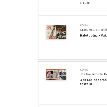
Kelly Kft.
KÖNYV
Grant McCrea
Ric
Halott pénz + Vako
KÖNYV
Joe Navarro-Phil H
3 db Casino soroza
foszd ki