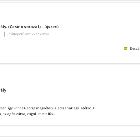
ály. (Casino sorozat) - újszerű
.
jó állapotú antikvár könyv
Beszál
rály
ban, így Prince George megyében is játszanak egy játékot. A
az ajtók zárva, vágni lehet a füs...
További
szűrők