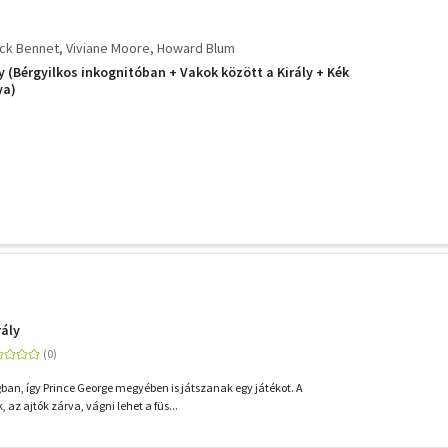
ick Bennet
Viviane Moore
Howard Blum
y (Bérgyilkos inkognitóban + Vakok között a Király + Kék
ya)
rály
ban, így Prince George megyében is játszanak egy játékot. A
az ajtók zárva, vágni lehet a füs...