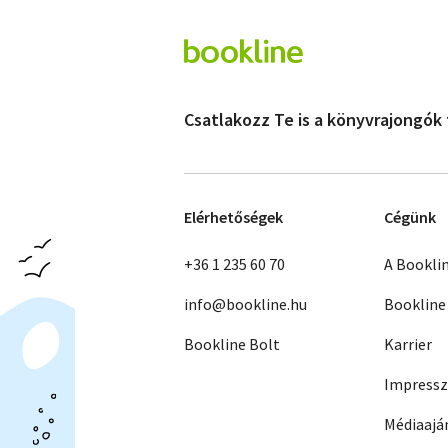
Csatlakozz Te is a könyvrajongók
Elérhetőségek
Cégünk
+36 1 235 60 70
A Bookli
info@bookline.hu
Bookline
Bookline Bolt
Karrier
Impress
Médiaajá