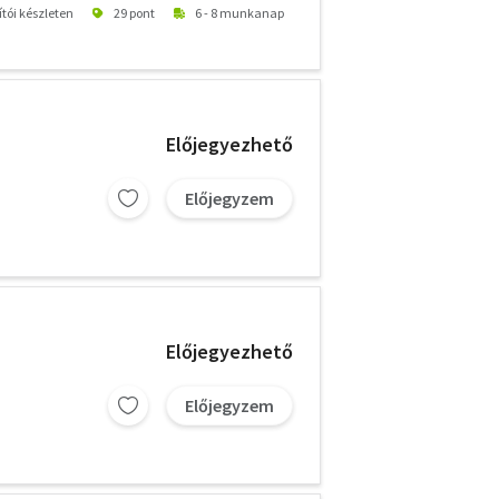
ítói készleten
29 pont
6 - 8 munkanap
Előjegyezhető
Előjegyzem
Előjegyezhető
Előjegyzem