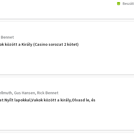
Beszáll
k Bennet
k között a Király (Casino sorozat 2 kötet)
ellmuth
Gus Hansen
Rick Bennet
t:Nyílt lapokkal,Vakok között a király,Olvasd le, és