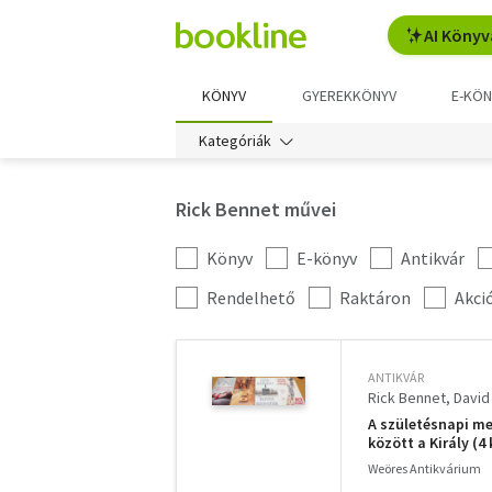
AI Könyv
KÖNYV
GYEREKKÖNYV
E-KÖN
Kategóriák
Rick Bennet művei
Könyv
E-könyv
Antikvár
Kategória
szűrés
További
Rendelhető
Raktáron
Akci
szűrők
ANTIKVÁR
Rick Bennet
David
A születésnapi me
között a Király (4
Weöres Antikvárium