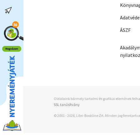
Könyvnag
Adatvéd
ÁSZF
Akadálym
nyilatko
Oldalaink bármely tartalmi és grafikai elemének felha
SSL tanúsítvány
© 2001 - 2026, Libri-Bookline Zrt. Minden jog fenntartva