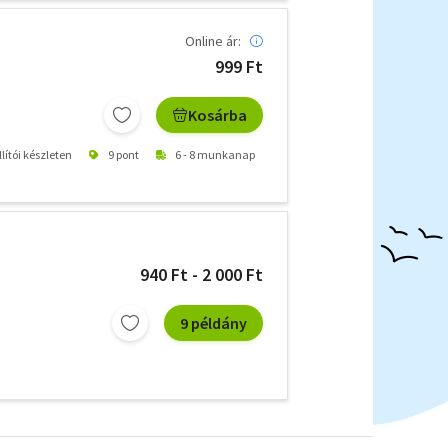
Online ár:
999 Ft
Kosárba
lítói készleten
9 pont
6 - 8 munkanap
940 Ft - 2 000 Ft
9 példány