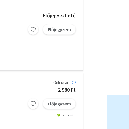
Előjegyezhető
Előjegyzem
Online ár:
2 980 Ft
Előjegyzem
29 pont