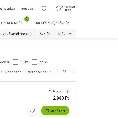
A kosarad
egisztrálok
Belépek
üres
új
GYEREKJÁTÉK
KIEGÉSZÍTŐ/AJÁNDÉK
örzsvásárlói program
Akciók
Előfizetés
dcast
Film
Zene
 7
Rendezés:
Szerző szerint A-Z
Online ár:
2 980 Ft
Kosárba