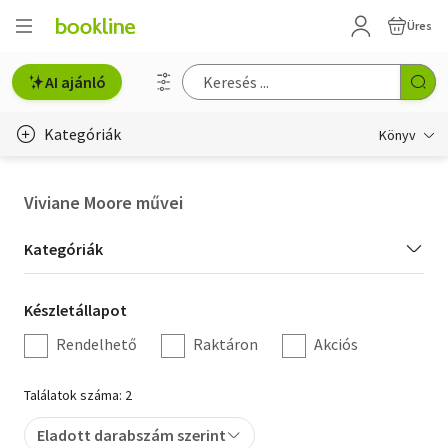
Üres
AI ajánló
Kategóriák
Könyv
Életmód, egészség
Viviane Moore művei
Erotika
Kategória
Kategóriák
Gyermek- és ifjúsági
szűrés
Készletállapot
Készletállapot
Hobbi, szabadidő
szűrés
Rendelhető
Raktáron
Akciós
Irodalom
Találatok száma: 2
Művészet
Eladott darabszám szerint
Szakkönyv