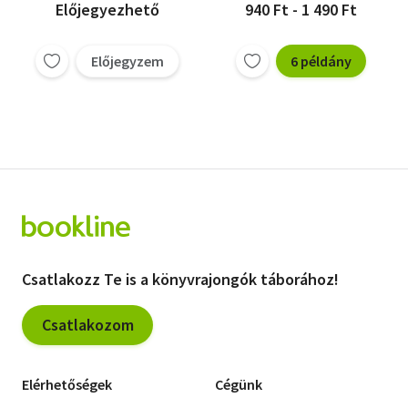
Előjegyezhető
940 Ft - 1 490 Ft
Előjegyzem
6 példány
Csatlakozz Te is a könyvrajongók táborához!
Csatlakozom
Elérhetőségek
Cégünk