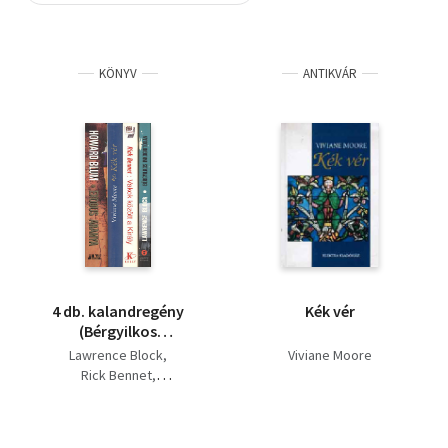
Szótár, nyelvkönyv
KÖNYV
ANTIKVÁR
Tankönyv, segédkönyv
Társadalomtudomány
Természettudomány
Történelem
Vallás
4 db. kalandregény
Kék vér
(Bérgyilkos
inkognitóban + Vakok
Lawrence Block
Viviane Moore
között a Király + Kék
Rick Bennet
vér + Exodus aranya)
Viviane Moore
Howard Blum