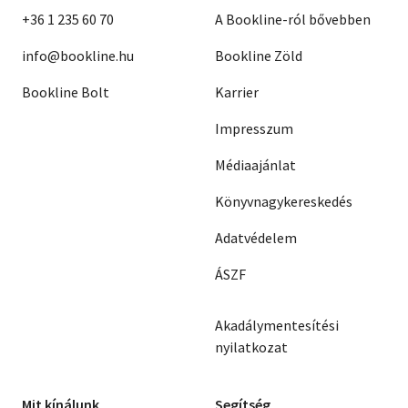
+36 1 235 60 70
A Bookline-ról bővebben
info@bookline.hu
Bookline Zöld
Bookline Bolt
Karrier
Impresszum
Médiaajánlat
Könyvnagykereskedés
Adatvédelem
ÁSZF
Akadálymentesítési
nyilatkozat
Mit kínálunk
Segítség