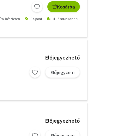
Kosárba
ítói készleten
14 pont
4 - 6 munkanap
Előjegyezhető
Előjegyzem
Előjegyezhető
Előjegyzem