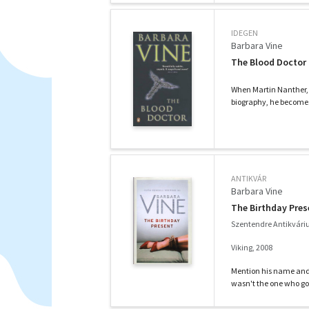
IDEGEN
Barbara Vine
The Blood Doctor
When Martin Nanther, H
biography, he becomes i
ANTIKVÁR
Barbara Vine
The Birthday Pres
Szentendre Antikvár
Viking, 2008
Mention his name and mo
wasn't the one who got 