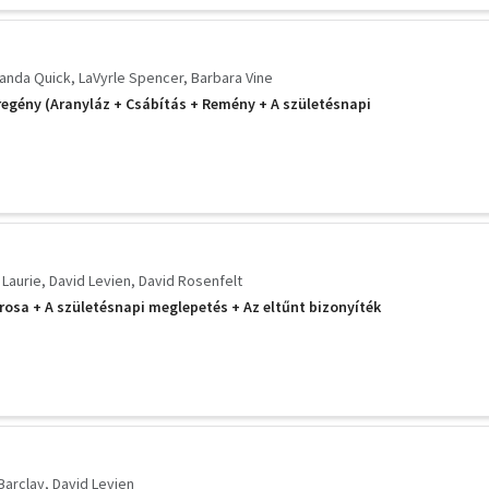
anda Quick
LaVyrle Spencer
Barbara Vine
regény (Aranyláz + Csábítás + Remény + A születésnapi
 Laurie
David Levien
David Rosenfelt
árosa + A születésnapi meglepetés + Az eltűnt bizonyíték
Barclay
David Levien