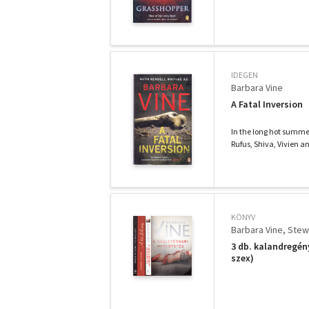
IDEGEN
Barbara Vine
A Fatal Inversion
In the long hot summer
Rufus, Shiva, Vivien a
KÖNYV
Barbara Vine
Stew
3 db. kalandregén
szex)