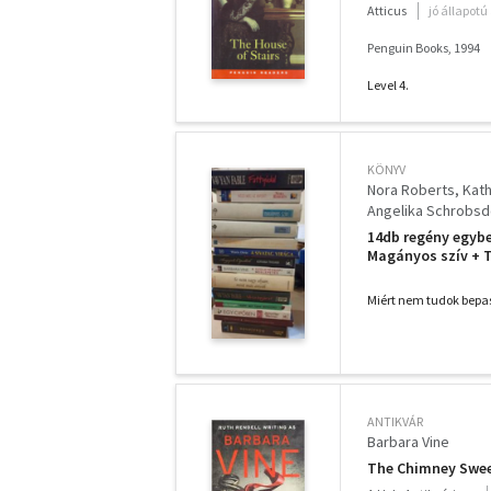
Atticus
jó állapotú
Penguin Books, 1994
Level 4.
KÖNYV
Nora Roberts
Kath
Angelika Schrobsd
Vavyen Fable
14db regény egybe
Magányos szív + Ti
cipellők + A szül
+ Vészbejárat + B
Miért nem tudok bepas
ANTIKVÁR
Barbara Vine
The Chimney Swee