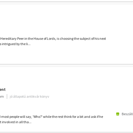
ereditary Peer in the House of Lords, is choosing the subject of his next
ntrigued by the li...
ent
ium
jó állapotú antikvár könyv
Beszáll
st people will say, 'Who?' while the rest think for a bit and ask if he
involved in all tha...