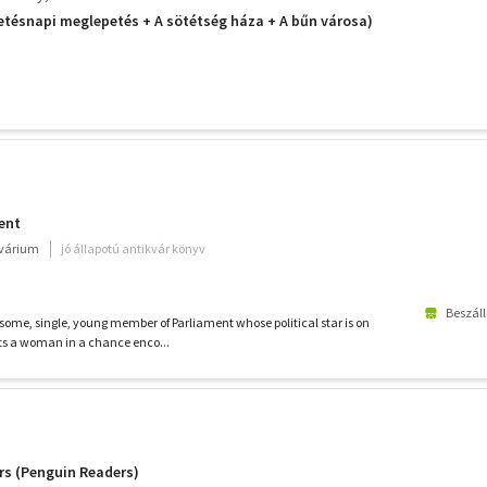
ületésnapi meglepetés + A sötétség háza + A bűn városa)
ent
kvárium
jó állapotú antikvár könyv
Beszáll
some, single, young member of Parliament whose political star is on
ts a woman in a chance enco...
rs (Penguin Readers)