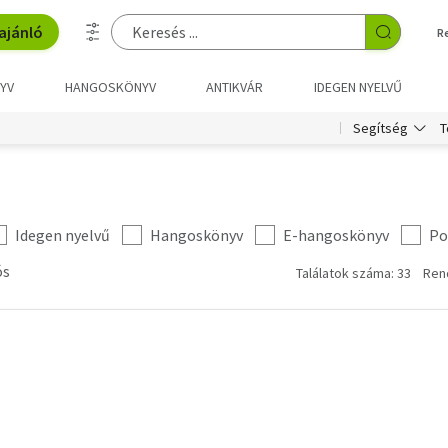
ajánló
R
YV
HANGOSKÖNYV
ANTIKVÁR
IDEGEN NYELVŰ
T
Segítség
Idegen nyelvű
Hangoskönyv
E-hangoskönyv
Po
ós
Találatok száma: 33
Ren