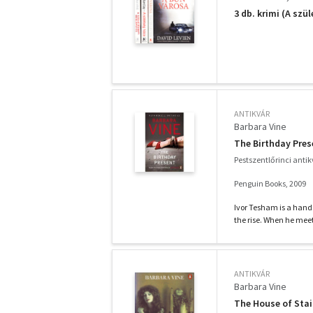
3 db. krimi (A sz
ANTIKVÁR
Barbara Vine
The Birthday Pres
Pestszentlőrinci anti
Penguin Books, 2009
Ivor Tesham is a hand
the rise. When he mee
ANTIKVÁR
Barbara Vine
The House of Stai