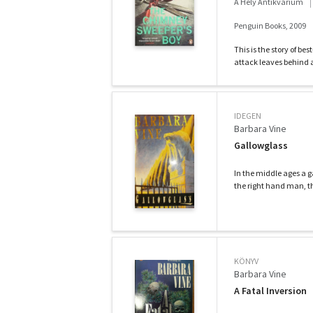
A Hely Antikvárium
Penguin Books, 2009
This is the story of b
attack leaves behind a
IDEGEN
Barbara Vine
Gallowglass
In the middle ages a ga
the right hand man, t
KÖNYV
Barbara Vine
A Fatal Inversion