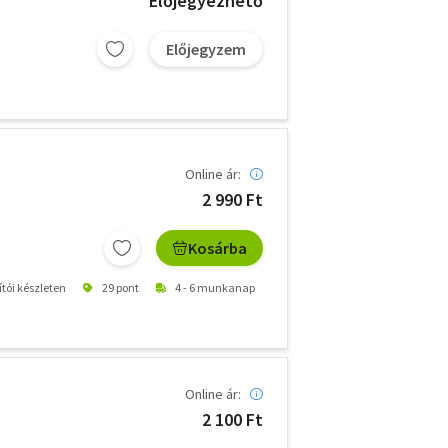
Előjegyezhető
Előjegyzem
Online ár:
2 990 Ft
Kosárba
ítói készleten
29 pont
4 - 6 munkanap
Online ár:
2 100 Ft