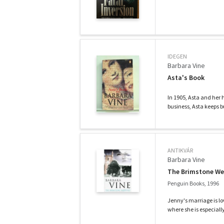
IDEGEN
Barbara Vine
Asta's Book
In 1905, Asta and he
business, Asta keeps bu
ANTIKVÁR
Barbara Vine
The Brimstone W
Penguin Books, 1996
Jenny's marriage is lo
where she is especially 