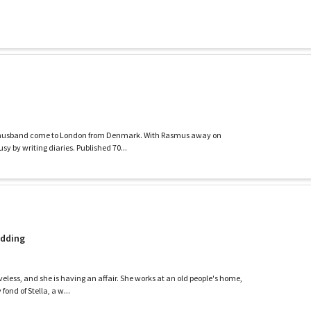
r husband come to London from Denmark. With Rasmus away on
sy by writing diaries. Published 70...
edding
veless, and she is having an affair. She works at an old people's home,
fond of Stella, a w...