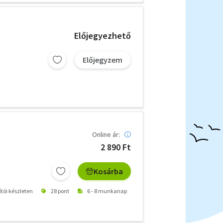
Előjegyezhető
Előjegyzem
Online ár:
2 890 Ft
Kosárba
ítói készleten
28 pont
6 - 8 munkanap