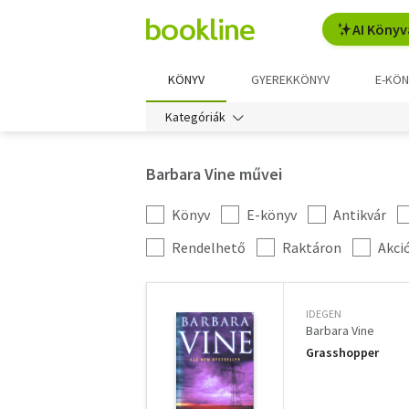
AI Könyv
KÖNYV
GYEREKKÖNYV
E-KÖN
Kategóriák
Barbara Vine művei
Könyv
E-könyv
Antikvár
Kategória
szűrés
További
Rendelhető
Raktáron
Akci
szűrők
IDEGEN
Barbara Vine
Grasshopper