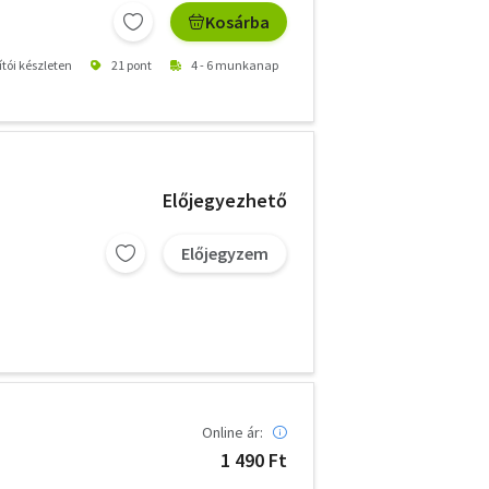
Kosárba
ítói készleten
21 pont
4 - 6 munkanap
Előjegyezhető
Előjegyzem
Online ár:
1 490 Ft