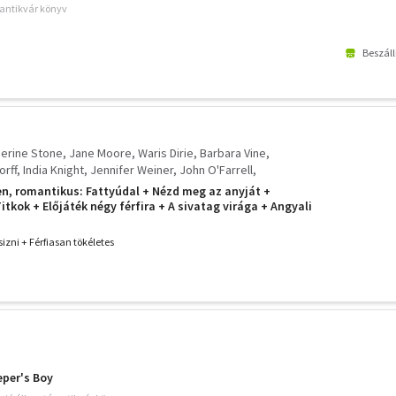
 antikvár könyv
Beszáll
erine Stone
Jane Moore
Waris Dirie
Barbara Vine
orff
India Knight
Jennifer Weiner
John O'Farrell
n, romantikus: Fattyúdal + Nézd meg az anyját +
tkok + Előjáték négy férfira + A sivatag virága + Angyali
etésnapi meglepetés + Te nem vagy olyan, mint más anyák
űbájosok + Egy cipőben+
izni + Férfiasan tökéletes
per's Boy