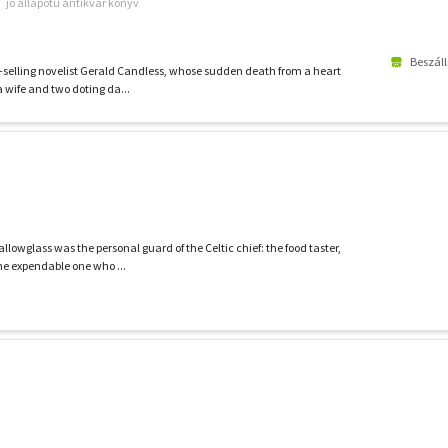
jó állapotú antikvár könyv
Beszáll
est-selling novelist Gerald Candless, whose sudden death from a heart
 wife and two doting da...
llowglass was the personal guard of the Celtic chief: the food taster,
he expendable one who ...