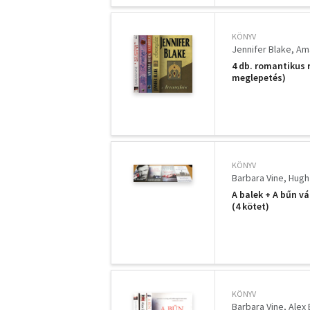
KÖNYV
Jennifer Blake
Am
4 db. romantikus 
meglepetés)
KÖNYV
Barbara Vine
Hugh
A balek + A bűn v
(4 kötet)
KÖNYV
Barbara Vine
Alex 