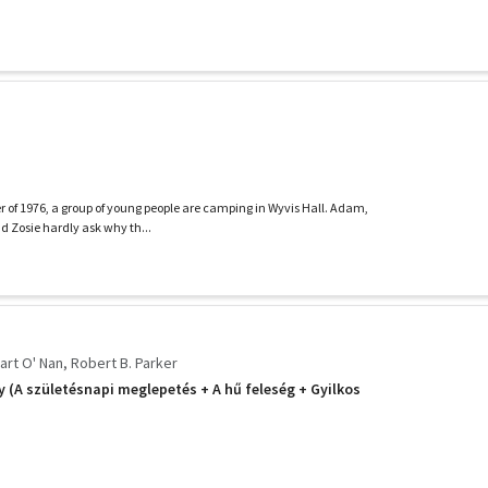
 of 1976, a group of young people are camping in Wyvis Hall. Adam,
nd Zosie hardly ask why th...
art O' Nan
Robert B. Parker
y (A születésnapi meglepetés + A hű feleség + Gyilkos