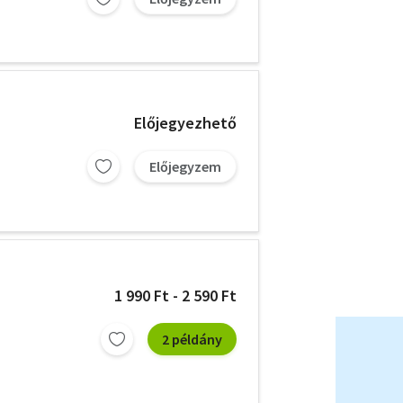
Előjegyezhető
Előjegyzem
1 990 Ft - 2 590 Ft
2 példány