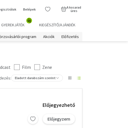
A kosarad
egisztrálok
Belépek
üres
új
GYEREKJÁTÉK
KIEGÉSZÍTŐ/AJÁNDÉK
örzsvásárlói program
Akciók
Előfizetés
dcast
Film
Zene
dezés:
Eladott darabszám szerint
Előjegyezhető
Előjegyzem