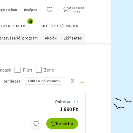
A kosarad
egisztrálok
Belépek
üres
új
GYEREKJÁTÉK
KIEGÉSZÍTŐ/AJÁNDÉK
örzsvásárlói program
Akciók
Előfizetés
dcast
Film
Zene
Rendezés:
Szállítási idő szerint
Online ár:
1 890 Ft
Kosárba