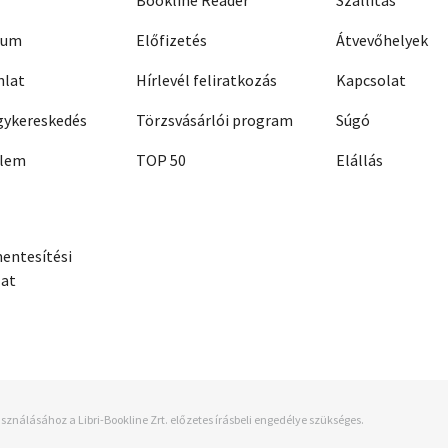
Bookline Reader
Szállítás
zum
Előfizetés
Átvevőhelyek
nlat
Hírlevél feliratkozás
Kapcsolat
ykereskedés
Törzsvásárlói program
Súgó
elem
TOP 50
Elállás
entesítési
zat
sználásához a Libri-Bookline Zrt. előzetes írásbeli engedélye szükséges.