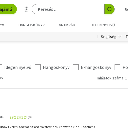
ajánló
R
YV
HANGOSKÖNYV
ANTIKVÁR
IDEGEN NYELVŰ
T
Segítség
Idegen nyelvű
Hangoskönyv
E-hangoskönyv
Po
ós
Találatok száma: 1
016
know Evelyn. She’s a bit of a mystery. You know the kind. Teacher’s