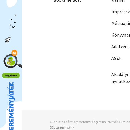
Bookline Bolt
Karrier
Impress
Médiaajá
Könyvnag
Adatvéd
ÁSZF
Akadálym
nyilatko
Oldalaink bármely tartalmi és grafikai elemének felha
SSL tanúsítvány