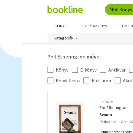
AI Könyv
KÖNYV
GYEREKKÖNYV
E-KÖN
Kategóriák
Phil Etherington művei
Könyv
E-könyv
Antikvár
Kategória
szűrés
További
Rendelhető
Raktáron
Akci
szűrők
E-KÖNYV
Phil Etherington
Swann
Philharmonic Orca, 2
Reuben doesn’t really 