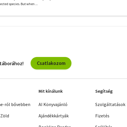
tected species. But when ...
További
szűrők
Csatlakozom
 táborához!
Mit kínálunk
Segítség
ne-ról bővebben
AI Könyvajánló
Szolgáltatások
 Zöld
Ajándékkártyák
Fizetés