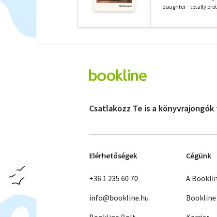
daughter – totally pro
Csatlakozz Te is a könyvrajongók
Elérhetőségek
Cégünk
+36 1 235 60 70
A Bookli
info@bookline.hu
Bookline